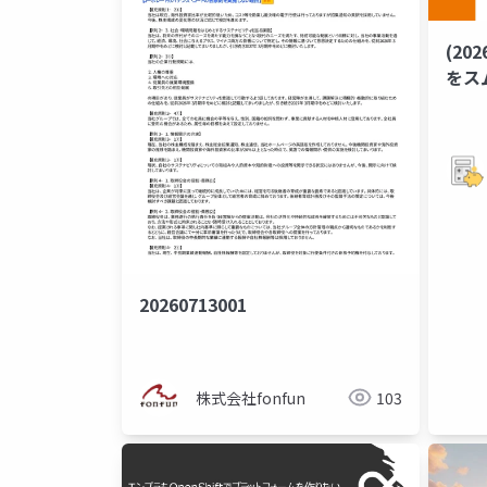
(20
を​ス
践
20260713001
株式会社fonfun
103