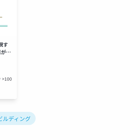
実現す
業が
プ
>100
ビルディング