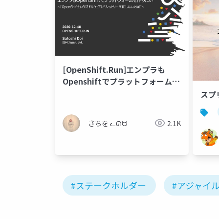
[OpenShift.Run]エンプラも
Openshiftでプラットフォームを
作りたい
スフ
さちを ᓚᘏᗢ
2.1K
#ステークホルダー
#アジャイ