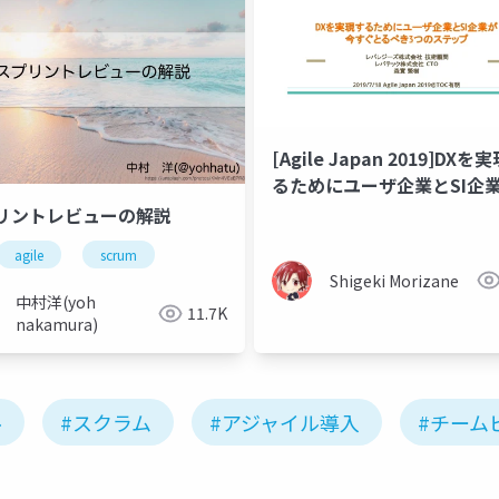
[Agile Japan 2019]DXを
るためにユーザ企業とSI企
今すぐとるべき3つのステッ
゚リントレビューの解説
agile
scrum
Shigeki Morizane
中村洋(yoh
11.7K
nakamura)
ル
#スクラム
#アジャイル導入
#チーム