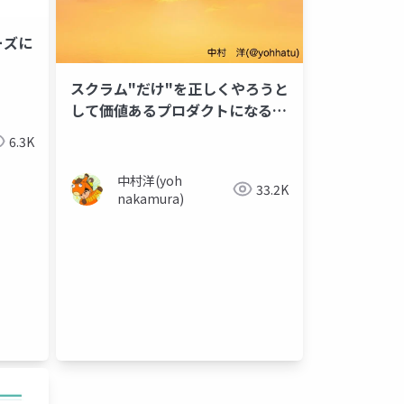
ズに​
スクラム"だけ"を正しくやろうと
して価値あるプロダクトになるか
な？
6.3K
中村洋(yoh
33.2K
nakamura)