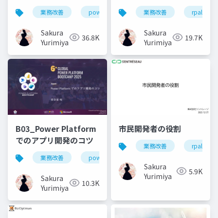
ジニアにキャリアチェ
業務改善
powerplatform
業務改善
powerautomate
rpalt
ンジして気づいたこと
Sakura
Sakura
36.8K
19.7K
Yurimiya
Yurimiya
B03_Power Platform
市民開発者の役割
でのアプリ開発のコツ
業務改善
rpalt
業務改善
powerapps
データ設計
要件定
Sakura
5.9K
Yurimiya
Sakura
10.3K
Yurimiya