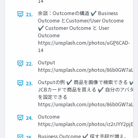
14
余談：Outcomeの構造 ✔ Business
21.
Outcome とCustomer/User Outcome
✔ Customer Outcome と User
Outcome
https://unsplash.com/photos/uGP̲6CAD-
14
Output
22.
https://unsplash.com/photos/86b0GW7aL
Outputの例 ✔ 商品を画像で検索できる ✔
23.
JCBカードで商品を買える ✔ 自分のアバタ
を設定できる
https://unsplash.com/photos/86b0GW7aL
Outcome
24.
https://unsplash.com/photos/iz2rJYY2pjE
Business Outcome ✔ 探す手段が増え、
25.