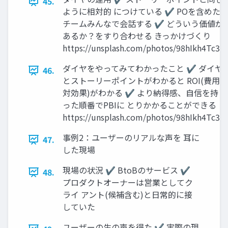
45.
ように相対的 につけている ✔ POを含めた
チームみんなで会話する ✔ どういう価値が
あるか？をすり合わせる きっかけづくり
https://unsplash.com/photos/98hIkh4Tc30
ダイヤをやってみてわかったこと ✔ ダイヤ
46.
とストーリーポイントがわかると ROI(費用
対効果)がわかる ✔ より納得感、自信を持
った順番でPBIに とりかかることができる
https://unsplash.com/photos/98hIkh4Tc30
事例2：ユーザーのリアルな声を 耳に
47.
した現場
現場の状況 ✔ BtoBのサービス ✔
48.
プロダクトオーナーは営業としてク
ライ アント(候補含む)と日常的に接
していた
ユーザーの生の声を得た ✔ 実際の現