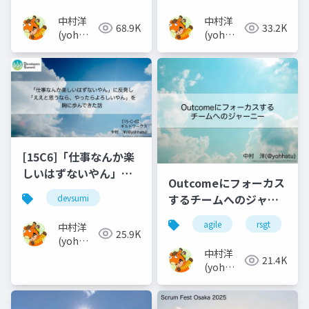
な？
中村洋
中村洋
68.9K
33.2K
(yoh
(yoh
nakamura)
nakamura)
[15C6]「仕事なんか楽
しいはずないやん」に
Outcomeにフォーカス
反発し「ええと思うな
するチームへのジャー
devsumi
ら、やったらよろしい
ニー
やん」を胸に歩んでき
agile
rsgt
中村洋
25.9K
た話_2
(yoh
中村洋
nakamura)
21.4K
(yoh
nakamura)