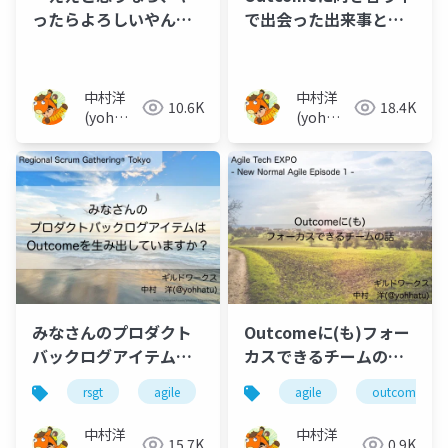
ったらよろしいやん」
で出会った出来事とそ
をできるために考えて
の解決案
きたこと
中村洋
中村洋
10.6K
18.4K
(yoh
(yoh
nakamura)
nakamura)
みなさんのプロダクト
Outcomeに(も)フォー
バックログアイテムは
カスできるチームの話 :
Outcomeを生み出して
A team that can also
rsgt
agile
outcome
agile
scrum
outcome
いますか？
focus on Outcome
中村洋
中村洋
15.7K
0.9K