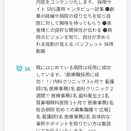
内容をコンテンツ化します。 採用サ
イト SNS運用 インタビュー記事 ●創
業の経緯や病院の成り立ちを知り自
院に対して興味を持ってもらう ●患
者様との良好な関係性が伝わる ●病
院のビジョンを知り、自分が求めら
れる役割が見える パンフレット 採用
動画
既にはじめている病院は採用に成功
16.
しています。 \医療職採用に成
功！！/ 内科クリニック 3ヶ月で 看護
師2名 医療事務3名 歯科クリニック 2
週間で 医療事務1名 歯科衛生士1名
耳鼻咽喉科医院 1ヶ月で 医療事務1名
総合病院 初めての募集職種で 広報1
名 看護師3名 医療事務2名 具体的な
事例やポイントを知りたい方は面談
にてお伝えいたします。 >>>