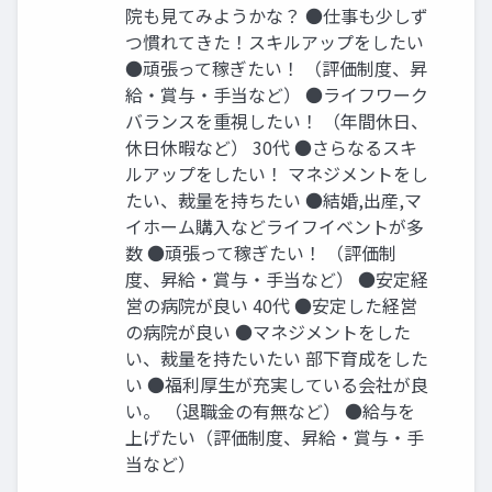
院も見てみようかな？ ●仕事も少しず
つ慣れてきた！スキルアップをしたい
●頑張って稼ぎたい！ （評価制度、昇
給・賞与・手当など） ●ライフワーク
バランスを重視したい！ （年間休日、
休日休暇など） 30代 ●さらなるスキ
ルアップをしたい！ マネジメントをし
たい、裁量を持ちたい ●結婚,出産,マ
イホーム購入などライフイベントが多
数 ●頑張って稼ぎたい！ （評価制
度、昇給・賞与・手当など） ●安定経
営の病院が良い 40代 ●安定した経営
の病院が良い ●マネジメントをした
い、裁量を持たいたい 部下育成をした
い ●福利厚生が充実している会社が良
い。 （退職金の有無など） ●給与を
上げたい（評価制度、昇給・賞与・手
当など）