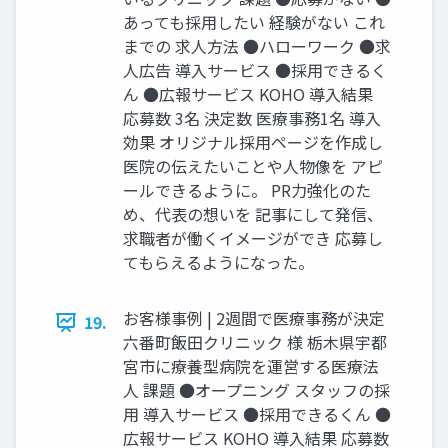
あっても採用したい 経験がない これ
までの 求人方法 ●ハローワーク ●求
人広告 導入サービス ●採用できるく
ん ●広報サービス KOHO 導入結果
応募数 3名 決定数 医療事務1名 導入
効果 オリジナル採用ページを作成し
医院の伝えたいことや人物像を アピ
ールできるように。 PR力強化のた
め、代表の想いを 記事にして発信、
求職者が働くイメージができ 応募し
てもらえるようになった。
お客様事例 | 2週間で医療事務が決定
19.
六番町飯田クリニック 様 栃木県宇都
宮市に療養型病院を運営する医療法
人 課題 ●オープニング スタッフの採
用 導入サービス ●採用できるくん ●
広報サービス KOHO 導入結果 応募数