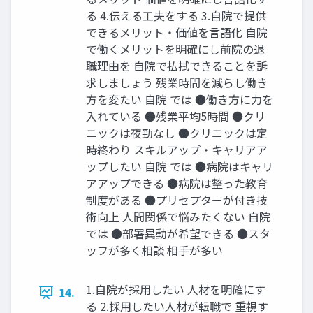
る 4.伝える工夫をする 3.自院で提供
できるメリット・価値を言語化 自院
で働くメリットを明確にし前院の退
職理由を 自院で払拭できることを訴
求しましょう 残業時間を減らし働き
方を変たい 自院 では ●働き方に力を
入れている ●残業平均5時間 ●クリ
ニックは夜勤なし ●クリニックは定
時終わり スキルアップ・キャリアア
ップしたい 自院 では ●病院はキャリ
アアップできる ●病院は整った教育
制度がある ●プリセプターが付き技
術向上 人間関係で悩みたくない 自院
では ●部署異動が希望できる ●スタ
ッフが多く相談 相手が多い
1.自院が採用したい 人材を明確にす
14.
る 2.採用したい人材が転職で 重視す