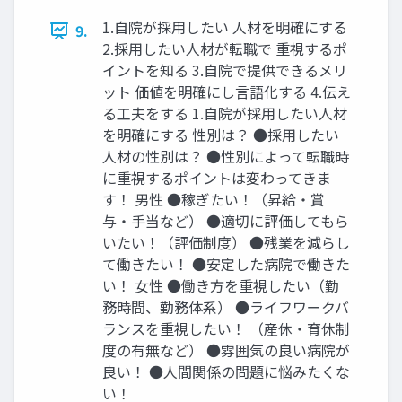
1.自院が採用したい 人材を明確にする
9.
2.採用したい人材が転職で 重視するポ
イントを知る 3.自院で提供できるメリ
ット 価値を明確にし言語化する 4.伝え
る工夫をする 1.自院が採用したい人材
を明確にする 性別は？ ●採用したい
人材の性別は？ ●性別によって転職時
に重視するポイントは変わってきま
す！ 男性 ●稼ぎたい！（昇給・賞
与・手当など） ●適切に評価してもら
いたい！（評価制度） ●残業を減らし
て働きたい！ ●安定した病院で働きた
い！ 女性 ●働き方を重視したい（勤
務時間、勤務体系） ●ライフワークバ
ランスを重視したい！ （産休・育休制
度の有無など） ●雰囲気の良い病院が
良い！ ●人間関係の問題に悩みたくな
い！