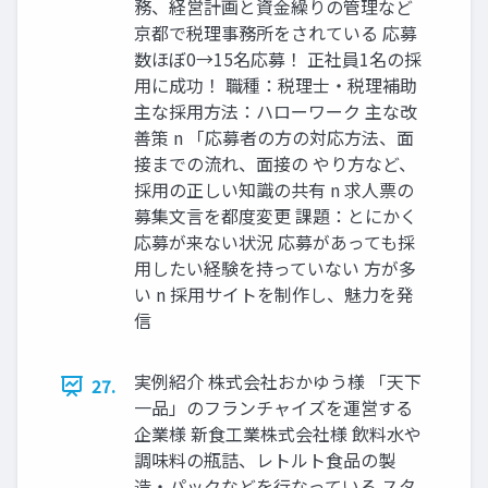
務、経営計画と資金繰りの管理など
京都で税理事務所をされている 応募
数ほぼ0→15名応募！ 正社員1名の採
用に成功！ 職種：税理士・税理補助
主な採用方法：ハローワーク 主な改
善策 n 「応募者の方の対応方法、面
接までの流れ、面接の やり方など、
採用の正しい知識の共有 n 求人票の
募集文言を都度変更 課題：とにかく
応募が来ない状況 応募があっても採
用したい経験を持っていない 方が多
い n 採用サイトを制作し、魅力を発
信
実例紹介 株式会社おかゆう様 「天下
27.
一品」のフランチャイズを運営する
企業様 新食工業株式会社様 飲料水や
調味料の瓶詰、レトルト食品の製
造・パックなどを行なっている スタ