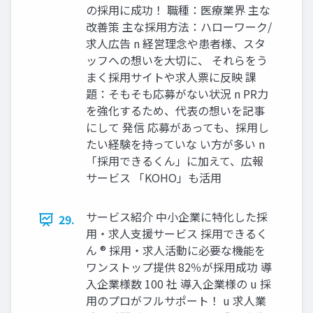
の採用に成功！ 職種：医療業界 主な
改善策 主な採用方法：ハローワーク/
求人広告 n 経営理念や患者様、スタ
ッフへの想いを大切に、 それらをう
まく採用サイトや求人票に反映 課
題：そもそも応募がない状況 n PR力
を強化するため、代表の想いを記事
にして 発信 応募があっても、採用し
たい経験を持っていな い方が多い n
「採用できるくん」に加えて、広報
サービス 「KOHO」も活用
サービス紹介 中小企業に特化した採
29.
用・求人支援サービス 採用できるく
ん ® 採用・求人活動に必要な機能を
ワンストップ提供 82％が採用成功 導
入企業様数 100 社 導入企業様の u 採
用のプロがフルサポート！ u 求人業