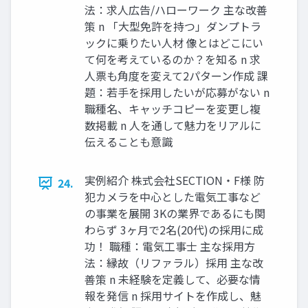
法：求人広告/ハローワーク 主な改善
策 n 「大型免許を持つ」ダンプトラ
ックに乗りたい人材 像とはどこにい
て何を考えているのか？を知る n 求
人票も角度を変えて2パターン作成 課
題：若手を採用したいが応募がない n
職種名、キャッチコピーを変更し複
数掲載 n 人を通して魅力をリアルに
伝えることも意識
実例紹介 株式会社SECTION・F様 防
24.
犯カメラを中心とした電気工事など
の事業を展開 3Kの業界であるにも関
わらず 3ヶ月で2名(20代)の採用に成
功！ 職種：電気工事士 主な採用方
法：縁故（リファラル）採用 主な改
善策 n 未経験を定義して、必要な情
報を発信 n 採用サイトを作成し、魅