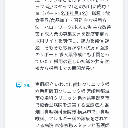
ッフ5名/スタッフ1名の採用に成功！
※（パート2名正社員3名） 職種：飲
食業界/食品加工・開発 主な採用方
法：ハローワーク/求人広告 主な改善
策 n 求人票の募集文言を都度変更 n
採用サイトを制作し、魅力を発信 課
題：そもそも応募がない状況 n 面接
のサポート 求人票作成にも手間どっ
ていた n 採用の正しい知識の共有 面
接から採用までの期間が長い
実例紹介 いわよし歯科クリニック様
28.
六番町飯田クリニック様 宮崎県都城
市の歯科クリニック 栃木県宇都宮市
で療養型病院を運営する医療法人 髙
畑耳鼻咽喉科医院様 横浜市で耳鼻咽
喉科、アレルギー科の診療をされて
いる病院 医療事務スタッフと看護師