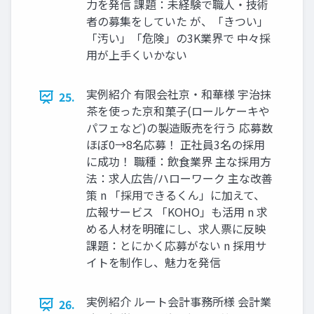
力を発信 課題：未経験で職人・技術
者の募集をしていた が、「きつい」
「汚い」「危険」の3K業界で 中々採
用が上手くいかない
実例紹介 有限会社京・和華様 宇治抹
25.
茶を使った京和菓子(ロールケーキや
パフェなど)の製造販売を行う 応募数
ほぼ0→8名応募！ 正社員3名の採用
に成功！ 職種：飲食業界 主な採用方
法：求人広告/ハローワーク 主な改善
策 n 「採用できるくん」に加えて、
広報サービス 「KOHO」も活用 n 求
める人材を明確にし、求人票に反映
課題：とにかく応募がない n 採用サ
イトを制作し、魅力を発信
実例紹介 ルート会計事務所様 会計業
26.