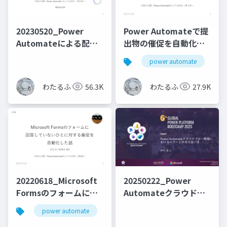
20230520_Power
Power Automateで提
Automateによる配列
出物の催促を自動化し
操作でハマったこと・
た話
power automate
m
解決した方法
わたるふ
56.3K
わたるふ
27.9K
20220618_Microsoft
20250222_Power
Formsのフォームに回
Automateクラウドフ
答していないひとに対
ロー開発におけるエラ
power automate
microsoft forms
microsoft tea
する催促を自動化した
ーとの向き合い方