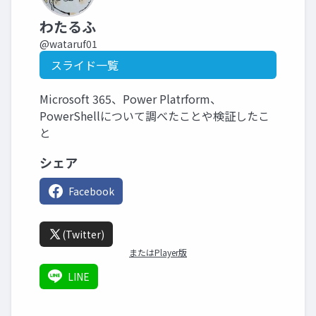
わたるふ
@wataruf01
スライド一覧
Microsoft 365、Power Platrform、
PowerShellについて調べたことや検証したこ
と
シェア
Facebook
(Twitter)
またはPlayer版
LINE