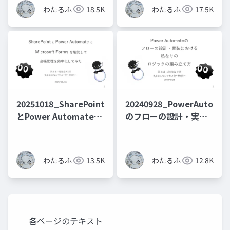
話
わたるふ
18.5K
わたるふ
17.5K
20251018_SharePoint
20240928_PowerAutoma
とPower Automateと
のフローの設計・実装
Formsを駆使して台帳
における私なりのロジ
管理を効率化してみた
ックの組み立て方
わたるふ
13.5K
わたるふ
12.8K
各ページのテキスト