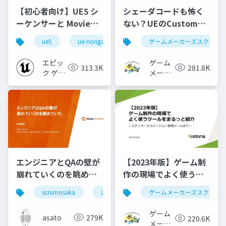
【初心者向け】UE5 シ
シェーダコードも怖く
ーケンサーと Movie
ない？UEのCustomノ
Render Queue の使い
ードで学ぶHLSL入門
ue5
ue-nongame
ゲームメーカーズスクラン
方【Cinematic Dive
2023】
エピッ
ゲーム
313.3K
281.8K
ク ゲー
メーカ
ムズ ジ
ーズ
ャパン
エンジニアとQAの壁が
【2023年版】ゲーム制
崩れていくのを眺めて
作の現場でよく使うツ
いた #scrumosaka
ールをまるっと紹介
scrumosaka
2024
scrum
ゲームメーカーズスクラン
agile
ゲーム
asato
279K
220.6K
メーカ