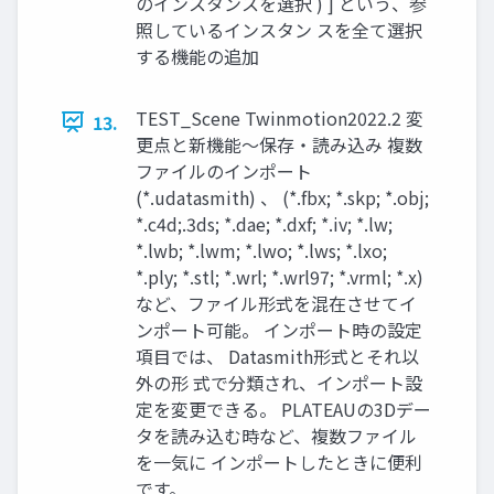
のインスタンスを選択 ) ] という、参
照しているインスタン スを全て選択
する機能の追加
TEST_Scene Twinmotion2022.2 変
13.
更点と新機能～保存・読み込み 複数
ファイルのインポート
(*.udatasmith) 、 (*.fbx; *.skp; *.obj;
*.c4d;.3ds; *.dae; *.dxf; *.iv; *.lw;
*.lwb; *.lwm; *.lwo; *.lws; *.lxo;
*.ply; *.stl; *.wrl; *.wrl97; *.vrml; *.x)
など、ファイル形式を混在させてイ
ンポート可能。 インポート時の設定
項目では、 Datasmith形式とそれ以
外の形 式で分類され、インポート設
定を変更できる。 PLATEAUの3Dデー
タを読み込む時など、複数ファイル
を一気に インポートしたときに便利
です。