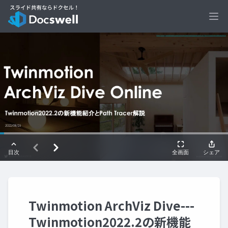
Ope
Twinmotion ArchViz Dive---
Twinmotion2022.2の新機能