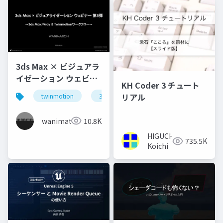
3ds Max × ビジュアラ
イゼーション ウェビナ
KH Coder 3 チュート
ー 第5弾 ～3ds
リアル
twinmotion
3dsmax
Max_Vray &
Twinmotionワークフ
wanimation
10.8K
ロー～Share
HIGUCHI
735.5K
Koichi