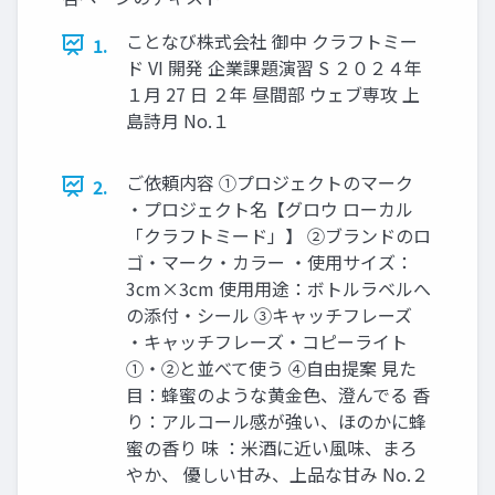
ことなび株式会社 御中 クラフトミー
1.
ド VI 開発 企業課題演習 S ２０２４年
１月 27 日 ２年 昼間部 ウェブ専攻 上
島詩月 No.１
ご依頼内容 ①プロジェクトのマーク
2.
・プロジェクト名【グロウ ローカル
「クラフトミード」】 ②ブランドのロ
ゴ・マーク・カラー ・使用サイズ：
3cm×3cm 使用用途：ボトルラベルへ
の添付・シール ③キャッチフレーズ
・キャッチフレーズ・コピーライト
①・②と並べて使う ④自由提案 見た
目：蜂蜜のような黄金色、澄んでる 香
り：アルコール感が強い、ほのかに蜂
蜜の香り 味 ：米酒に近い風味、まろ
やか、 優しい甘み、上品な甘み No.２