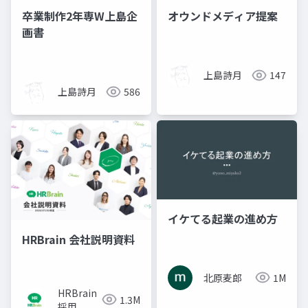
卒業制作2年専W上島企
オウンドメディア提案
画書
上島詩月
147
上島詩月
586
イケてる起業の進め方
HRBrain 会社説明資料
北原麦郎
1M
HRBrain
1.3M
採用