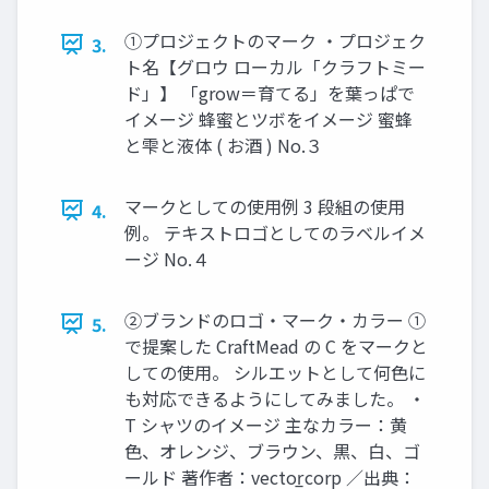
①プロジェクトのマーク ・プロジェク
3.
ト名【グロウ ローカル「クラフトミー
ド」】 「grow＝育てる」を葉っぱで
イメージ 蜂蜜とツボをイメージ 蜜蜂
と雫と液体 ( お酒 ) No.３
マークとしての使用例 3 段組の使用
4.
例。 テキストロゴとしてのラベルイメ
ージ No.４
②ブランドのロゴ・マーク・カラー ①
5.
で提案した CraftMead の C をマークと
しての使用。 シルエットとして何色に
も対応できるようにしてみました。 ・
T シャツのイメージ 主なカラー：黄
色、オレンジ、ブラウン、黒、白、ゴ
ールド 著作者：vector̲corp ／出典：