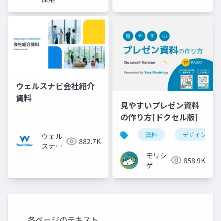
ウェルスナビ会社紹介
資料
見やすいプレゼン資料
の作り方[ドクセル版]
資料
デザイン
ウェル
882.7K
スナビ
モリシ
株式会
858.9K
ゲ
社
各ページのテキスト