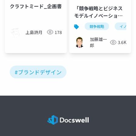
クラフトミード_企画書
「競争戦略とビジネス
モデルイノベーショ
ン」
競争戦略
イノベー
上島詩月
178
加藤雄一
3.6K
郎
#ブランドデザイン