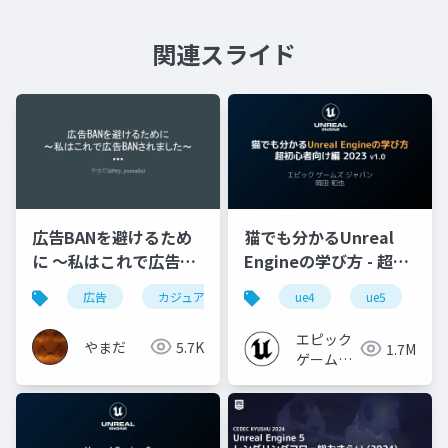
関連スライド
広告BANを避けるため
猫でも分かるUnreal
に 〜私はこれで広告
Engineの学び方 - 超初
BANされました〜
心者向け編 - 2023 v1.0
広告
カジュアルゲーム
ue4
ue5
u
エピック
やまだ
5.7K
1.7M
ゲームズ
ジャパン