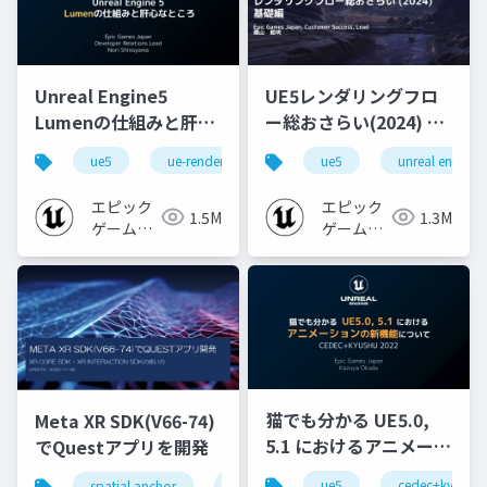
Unreal Engine5
UE5レンダリングフロ
Lumenの仕組みと肝心
ー総おさらい(2024) 基
なところ
礎編！
ue5
ue-rendering
ue-lumen
ue5
unreal engine
[CEDEC+KYUSHU
2024]
エピック
エピック
1.5M
1.3M
ゲームズ
ゲームズ
ジャパン
ジャパン
猫でも分かる UE5.0,
Meta XR SDK(V66-74)
5.1 におけるアニメーシ
でQuestアプリを開発
ョンの新機能について
ue5
cedec+kyushu
spatial anchor
unity
quest pro
shapereco