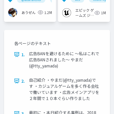
【CEDEC+KYUSHU
2022】
エピック ゲ
あうぜん
1.2M
1M
ームズ ジャ
パン
各ページのテキスト
広告BANを避けるために 〜私はこれで
1.
広告BANされました〜 やまだ
(@tty_yamada)
自己紹介 ・やまだ(@tty_yamada)で
2.
す ・カジュアルゲームを多く作る会社
で働いています ・広告メインアプリを
２年間で１０本ぐらい作りました
最初に ・本日紹介する事例は、2018
3.