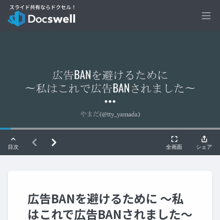
Ope
広告BANを避けるために 〜私
はこれで広告BANされました〜