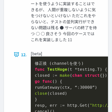
ートを使うように実装することはで
きるが、 人間が重複しないように気
をつけないといけない ただこれをや
らないと、テストの並列実行ができ
ない問題は残る ● サーバの終了を待
つ ○ ○ 良さそう 今回のケースでは
これを実装しました 11
[beta]
12.
func
TestHoge
(t *testing.T)
 {

closed := 
make
(
chan
struct
go
func
()
 {

runGateway(ctx, “:
30000
close
(closed)

}

resp, err := http.Get(
"http://
cancel()
