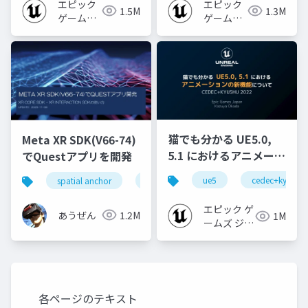
エピック
エピック
1.5M
1.3M
ゲームズ
ゲームズ
ジャパン
ジャパン
猫でも分かる UE5.0,
Meta XR SDK(V66-74)
5.1 におけるアニメーシ
でQuestアプリを開発
ョンの新機能について
ue5
cedec+kyushu
spatial anchor
unity
quest pro
shapereco
【CEDEC+KYUSHU
2022】
エピック ゲ
あうぜん
1.2M
1M
ームズ ジャ
パン
各ページのテキスト