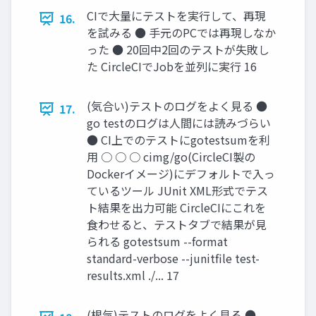
CIで大量にテストを実行して、再現
16.
を試みる ● 手元のPCでは再現しなか
った ● 20回中2回のテストが失敗し
た CircleCIでJobを並列に実行 16
(気合い)テストのログをよく見る ●
17.
go testのログは人間には読みづらい
● CI上でのテストにgotestsumを利
用 ○ ○ ○ cimg/go(CircleCI製の
Dockerイメージ)にデフォルトで入っ
ているツール JUnit XML形式でテス
ト結果を出力可能 CircleCIにこれを
食わせると、テストタブで結果が見
られる gotestsum --format
standard-verbose --junitfile test-
results.xml ./... 17
(根気)テストのログをよく見る ●