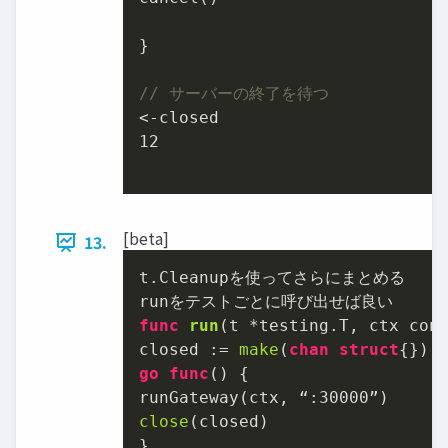
}

// サーバーの終了を待つ
12
[beta]
13.
t.Cleanupを使ってさらにまとめる

func
run
(t *testing.T, ctx con
closed := 
make
(
chan
struct
go
func
()
 {

runGateway(ctx, “:
30000
close
(closed)

}
