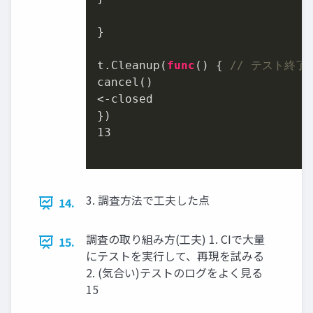
}

t.Cleanup(
func
()
 { 
// テスト終了
cancel()

<-closed

13
3. 調査方法で工夫した点
14.
調査の取り組み方(工夫) 1. CIで大量
15.
にテストを実行して、再現を試みる
2. (気合い)テストのログをよく見る
15