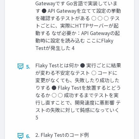
Gatewayです Go言語で実装していま
す ● API Gatewayを立てて設定の挙動
を確認するテストがある ○ ○ ○ テス
トごとに、実際にHTTPサーバーが起
動する なぜ必要か：API Gatewayの起
動時に設定を読み込む ここにFlaky
Testが発生した 4
Flaky Testとは何か ● 実行ごとに結果
5.
が変わる不安定なテスト ○ コードに
変更がなくても、失敗したり成功した
りする ● Flaky Testを放置するとどう
なるか ○ ○ 成功するまでテストを実
行し直すことで、開発速度に悪影響 テ
ストの失敗に対して鈍感になっていく
5
2. Flaky Testのコード例
6.