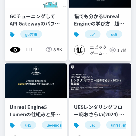
猫でも分かるUnreal
GCチューニングして
Engineの学び方 - 超初
API Gatewayのパフォ
心者向け編 - 2023 v1.0
ーマンス改善
ue4
ue5
u
go言語
エピック
tttt
8.8K
1.7M
ゲームズ
ジャパン
Unreal Engine5
UE5レンダリングフロ
Lumenの仕組みと肝心
ー総おさらい(2024) 基
なところ
礎編！
ue5
ue-rendering
ue-lumen
ue5
unreal engine
[CEDEC+KYUSHU
2024]