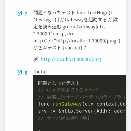
問題となったテスト func TestHoge(t
7.
*testing.T) { // Gatewayを起動する // 設
定を読み込む go runGateway(ctx,
“:30000”) resp, err :=
http.Get("http://localhost:30000/ping")
// 色々テスト } cancel() 7
http://localhost:30000/ping
[beta]
8.
// ctxで停止できるサーバ
// 実際にはサードパーティのライブラリ
func 
runGateway
(ctx context.Cont
// サーバ起動処理(略)