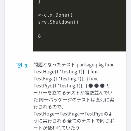
}

<-ctx
.Done
()

srv
.Shutdown
()

8
問題となったテスト package pkg func
9.
TestHoge(t *testing.T){...} func
TestFuga(t *testing.T){...} func
TestPiyo(t *testing.T){...} ● ● ● サ
ーバーを立てるテストが複数並んでい
た 同一パッケージのテストは直列に実
行されるので、
TestHoge→TestFuga→TestPiyoのよ
うに実行される 全てのテストで同じポ
ートが使われていた 9