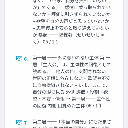
なく、 「いま、自分を失っていない
か」である。 – 感情に乗っ取られてい
ないか – 評価に引きずられていないか
– 欲望を自分の声だと思っていないか
– 思考停止を安心と取り違えていない
か 喚起 ── 惺惺著（せいせいじゃ
く） 05 / 1 1
第一層 ── 外に奪われない主体 第 一
6.
層 「主人公」は、主体性の回復として
読める。 – 他人の目に支配されない –
世間の正解に依存しない – 欲望や不安
に自動操縦されない – いま、ここで、
自分の眼で見る 外側 評価・役割・欲
望・不安・情報 → 第一層 ── 主体性
の回復 内側 目覚めた主体 06 / 1 1
第二層 ──「本当の自分」にもだまさ
7.