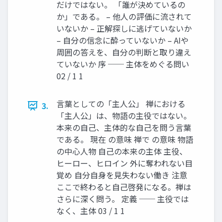
だけではない。 「誰が決めているの
か」である。 – 他人の評価に流されて
いないか – 正解探しに逃げていないか
– 自分の信念に酔っていないか – AIや
周囲の答えを、自分の判断と取り違え
ていないか 序 ── 主体をめぐる問い
02 / 1 1
言葉としての「主人公」 禅における
3.
「主人公」は、物語の主役ではない。
本来の自己、主体的な自己を問う言葉
である。 現在 の意味 禅で の意味 物語
の中心人物 自己の本来の主体 主役、
ヒーロー、ヒロイン 外に奪われない目
覚め 自分自身を見失わない働き 注意
ここで終わると自己啓発になる。禅は
さらに深く問う。 定義 ── 主役では
なく、主体 03 / 1 1