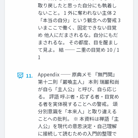
取り戻したと思った自分にも執着し
ないこと。 1 外に奪われない主体 2
「本当の自分」という観念への警戒 3
いまここで働く、固定できない目覚
め 他人にだまされるな。自分にもだ
まされるな。 その都度、目を醒まし
て見よ。 結 ── 二重の目覚め 10 / 1
1
Appendix ── 原典メモ 『無門関』
11.
第十二則「巖喚主人」 本則 瑞巌和尚
が自ら「主人公」と呼び、自ら応じ
る。 評語 呼ぶ者・応ずる者・目覚め
る者を実体視することへの警戒。 頌
分別意識を「本来人」と取り違える
ことへの批判。 ※ 本資料は禅語「主
人公」を現代の意思決定・自己理解
に接続して読むための入門的整理で