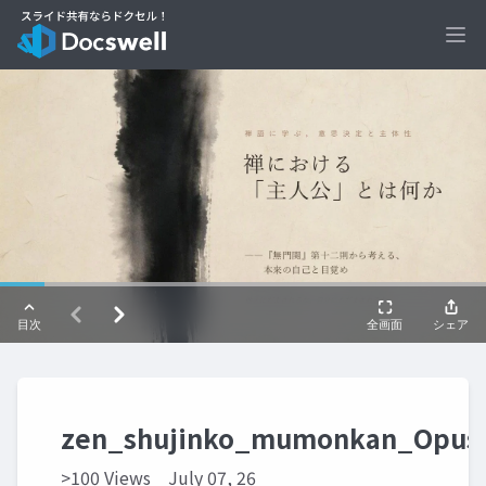
Ope
zen_shujinko_mumonkan_Opus
>100 Views
July 07, 26