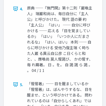
原典 ──『無門関』第十二則「巖喚主
4.
人」 瑞巌和尚は、毎日自分に「主人
公」と呼びかけた。 現代 語の要 約
「主人公」 「はい」 ── 自分に呼び
かける ── 応える 「目を覚ましてい
るか」 「はい」 「いつか人にだまさ
れるな」 「はい、はい」 本則 ── 自
らに呼びかける 受他乃復主瑞 く時ち
た人巖 る異云自公彦 こ日くらと和
と、、應喚尚 莫人惺諾び、 かの惺す、
毎 れ瞞著。 日 。を。 自 諾 諾 ら 諾 。
。 04 / 1 1
「惺惺著」── 目を醒ましているか
5.
「惺惺著」は、ぼんやりするな、 目を
醒ませ、という呼びかけである。 問わ
れているのは「自分らしくあれ」では