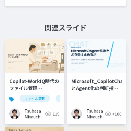
関連スライド
Copilot-WorkIQ時代の
Microsoft_CopilotChat
ファイル管理
とAgent化の判断指針
_v2_20260701
_20260709
ファイル管理
microsoft 365
copilot
wor
Tsubasa
Tsubasa
119
>100
Miyauchi
Miyauchi