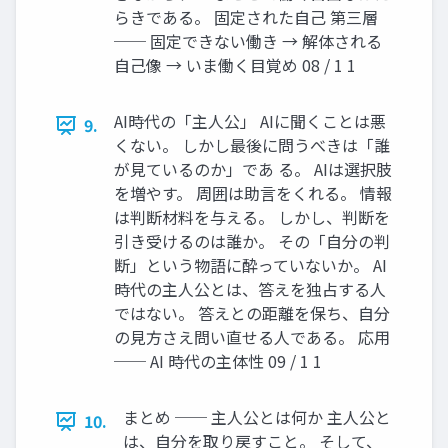
らきである。 固定された自己 第三層
── 固定できない働き → 解体される
自己像 → いま働く目覚め 08 / 1 1
AI時代の「主人公」 AIに聞くことは悪
9.
くない。 しかし最後に問うべきは「誰
が見ているのか」であ る。 AIは選択肢
を増やす。 周囲は助言をくれる。 情報
は判断材料を与える。 しかし、判断を
引き受けるのは誰か。 その「自分の判
断」という物語に酔っていないか。 AI
時代の主人公とは、答えを独占する人
ではない。 答えとの距離を保ち、自分
の見方さえ問い直せる人である。 応用
── AI 時代の主体性 09 / 1 1
まとめ ── 主人公とは何か 主人公と
10.
は、自分を取り戻すこと。 そして、