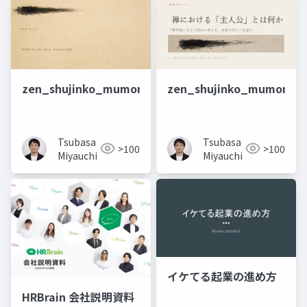
zen_shujinko_mumonkan_Sonnet5
zen_shujinko_mumonka
Tsubasa
Tsubasa
>100
>100
Miyauchi
Miyauchi
イケてる起業の進め方
HRBrain 会社説明資料