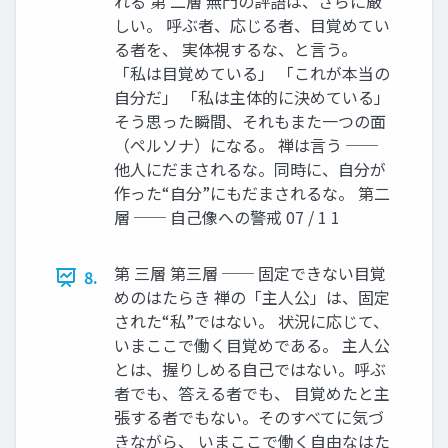
れる 第 二層 無門の評語は、さらに厳
しい。 呼ぶ者、応じる者、目覚めてい
る者を、 実体視するな、と言う。
「私は目覚めている」 「これが本当の
自分だ」 「私は主体的に決めている」
そう思った瞬間、それもまた一つの面
（ペルソナ）になる。 禅は言う ──
他人にだまされるな。同時に、自分が
作った“自分”にもだまされるな。 第二
層 ── 自己像への警戒 07 / 1 1
第 三層 第三層 ── 固定できない目覚
8.
めのはたらき 禅の「主人公」は、固定
された“私”ではない。 状況に応じて、
いまここで働く目覚めである。 主人公
とは、握りしめる自己ではない。呼ぶ
者でも、答える者でも、 目覚めたと主
張する者でもない。そのすべてに気づ
きながら、 いまここで働く自由なはた