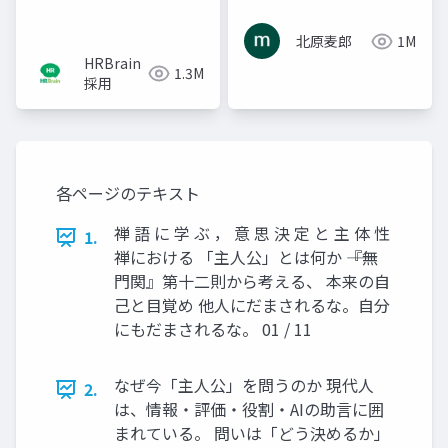
北原麦郎
1M
HRBrain
1.3M
採用
各ページのテキスト
禅 語 に 学 ぶ ， 意 思 決 定 と 主 体 性
1.
禅における 「主人公」とは何か ――『無
門関』第十二則から考える、 本来の自
己と目覚め 他人にだまされるな。自分
にもだまされるな。 01 / 11
なぜ今「主人公」を問うのか 現代人
2.
は、情報・評価・役割・AIの助言に囲
まれている。 問いは「どう決めるか」