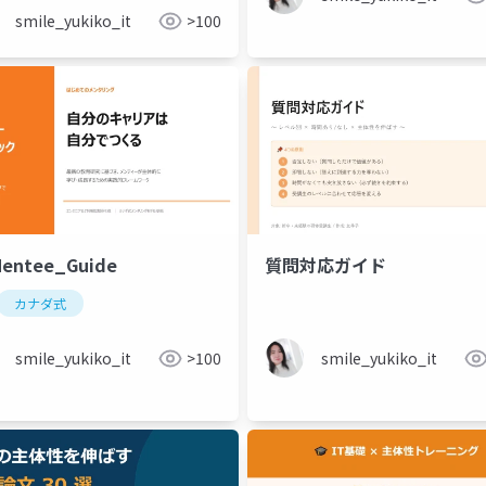
smile_yukiko_it
>100
Mentee_Guide
質問対応ガイド
カナダ式
smile_yukiko_it
>100
smile_yukiko_it