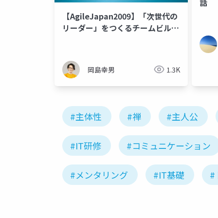
話
【AgileJapan2009】「次世代の
リーダー」をつくるチームビルデ
ィング
岡島幸男
1.3K
#主体性
#禅
#主人公
#IT研修
#コミュニケーション
#メンタリング
#IT基礎
#