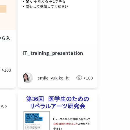
から入
IT_training_presentation
>100
smile_yukiko_it
>100