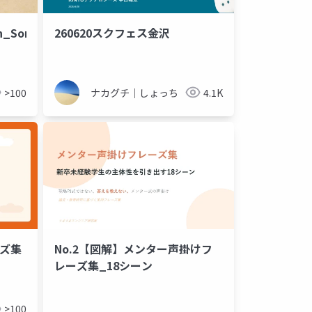
n_Sonnet5
260620スクフェス金沢
>100
ナカグチ｜しょっち
4.1K
ズ集
No.2【図解】メンター声掛けフ
レーズ集_18シーン
>100