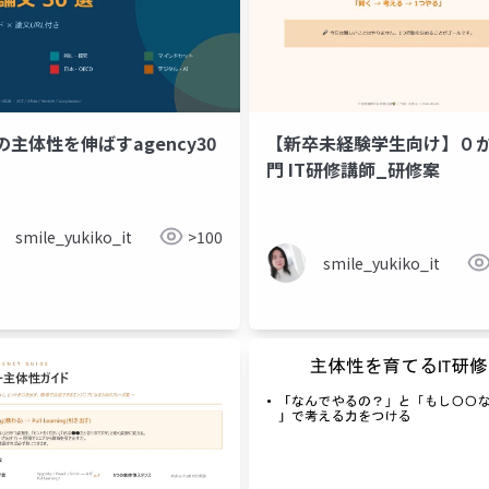
の主体性を伸ばすagency30
【新卒未経験学生向け】０
門 IT研修講師_研修案
smile_yukiko_it
>100
smile_yukiko_it