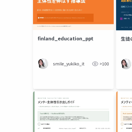
finland_education_ppt
生徒
smile_yukiko_it
>100