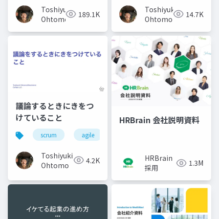
Toshiyuki
Toshiyuki
189.1K
14.7K
Ohtomo
Ohtomo
議論するときにきをつ
けていること
HRBrain 会社説明資料
scrum
agile
スクラム
アジャイル
Toshiyuki
HRBrain
4.2K
1.3M
Ohtomo
採用