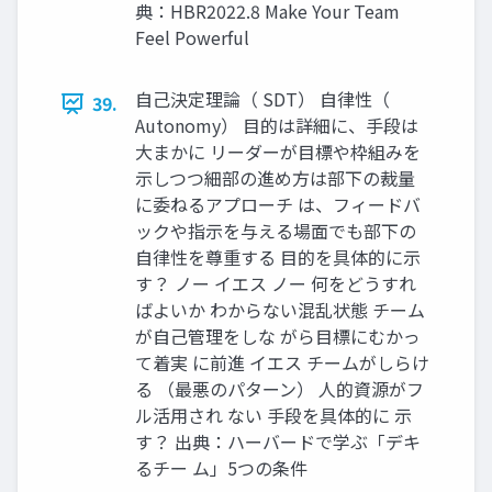
典：HBR2022.8 Make Your Team
Feel Powerful
自己決定理論（ SDT） 自律性（
39.
Autonomy） 目的は詳細に、手段は
大まかに リーダーが目標や枠組みを
示しつつ細部の進め方は部下の裁量
に委ねるアプローチ は、フィードバ
ックや指示を与える場面でも部下の
自律性を尊重する 目的を具体的に示
す？ ノー イエス ノー 何をどうすれ
ばよいか わからない混乱状態 チーム
が自己管理をしな がら目標にむかっ
て着実 に前進 イエス チームがしらけ
る （最悪のパターン） 人的資源がフ
ル活用され ない 手段を具体的に 示
す？ 出典：ハーバードで学ぶ「デキ
るチー ム」5つの条件