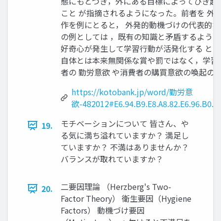
態にもとづき，外にある目標によってひき起
こと が指摘されるようになった。前者を 外
作を例にとると， 外発的動機づけの代表的な
の例としては ，既有の知識と矛盾するような
好奇心が発生して学習行動が活発化する と
自体とは本来無関係な賞や罰ではなく，学習
者の 勤労意欲 や消費者の購買意欲の喚起の
https://kotobank.jp/word/勤労意
欲-482012#E6.94.B9.E8.A8.82.E6.96.B0.E7.
モチベーションについて 皆さん、や
19.
る気に満ち溢れていますか？ 満足し
ていますか？ 不満はありませんか？
バランスが取れていますか？
二要因理論 （Herzberg's Two-
20.
Factor Theory） 衛生要因（Hygiene
Factors） 動機づけ要因