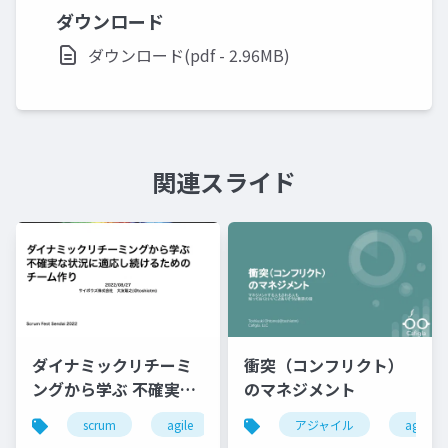
ダウンロード
ダウンロード(pdf - 2.96MB)
関連スライド
ダイナミックリチーミ
衝突（コンフリクト）
ングから学ぶ 不確実な
のマネジメント
状況に適応し続けるた
scrum
agile
dynamicreteaming
アジャイル
dynamic 
agile
めの チーム作り