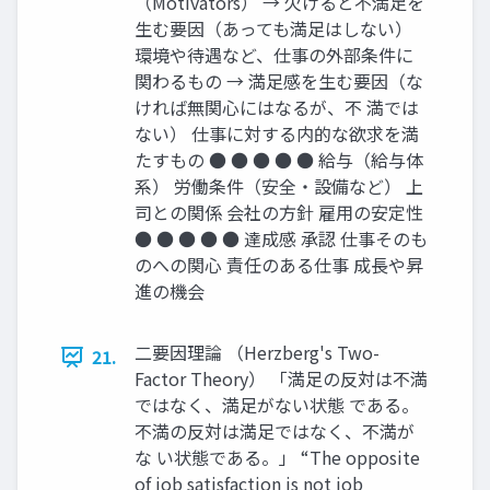
（Motivators） → 欠けると不満足を
生む要因（あっても満足はしない）
環境や待遇など、仕事の外部条件に
関わるもの → 満足感を生む要因（な
ければ無関心にはなるが、不 満では
ない） 仕事に対する内的な欲求を満
たすもの ● ● ● ● ● 給与（給与体
系） 労働条件（安全・設備など） 上
司との関係 会社の方針 雇用の安定性
● ● ● ● ● 達成感 承認 仕事そのも
のへの関心 責任のある仕事 成長や昇
進の機会
二要因理論 （Herzberg's Two-
21.
Factor Theory） 「満足の反対は不満
ではなく、満足がない状態 である。
不満の反対は満足ではなく、不満が
な い状態である。」 “The opposite
of job satisfaction is not job