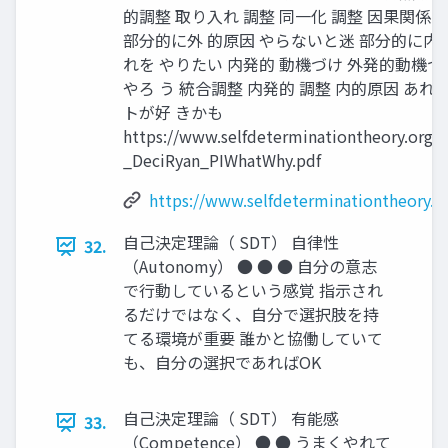
的調整 取り入れ 調整 同一化 調整 因果関係の
部分的に外 的原因 やらないと迷 部分的に内 
れを やりたい 内発的 動機づけ 外発的動機づ
やろ う 統合調整 内発的 調整 内的原因 あれ
トが好 きかも
https://www.selfdeterminationtheory.org
_DeciRyan_PIWhatWhy.pdf
https://www.selfdeterminationtheory.
自己決定理論（ SDT） 自律性
32.
（Autonomy） ● ● ● 自分の意志
で行動しているという感覚 指示され
るだけではなく、自分で選択肢を持
てる環境が重要 誰かと協働していて
も、自分の選択であればOK
自己決定理論（ SDT） 有能感
33.
（Competence） ● ● うまくやれて