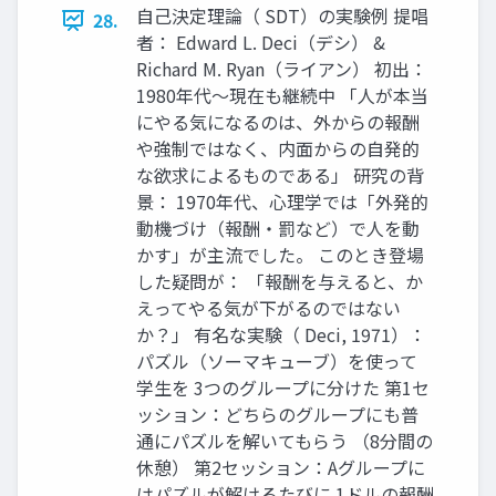
自己決定理論（ SDT）の実験例 提唱
28.
者： Edward L. Deci（デシ） &
Richard M. Ryan（ライアン） 初出：
1980年代〜現在も継続中 「人が本当
にやる気になるのは、外からの報酬
や強制ではなく、内面からの自発的
な欲求によるものである」 研究の背
景： 1970年代、心理学では「外発的
動機づけ（報酬・罰など）で人を動
かす」が主流でした。 このとき登場
した疑問が： 「報酬を与えると、か
えってやる気が下がるのではない
か？」 有名な実験（ Deci, 1971）：
パズル（ソーマキューブ）を使って
学生を 3つのグループに分けた 第1セ
ッション：どちらのグループにも普
通にパズルを解いてもらう （8分間の
休憩） 第2セッション：Aグループに
はパズルが解けるたびに 1ドルの報酬