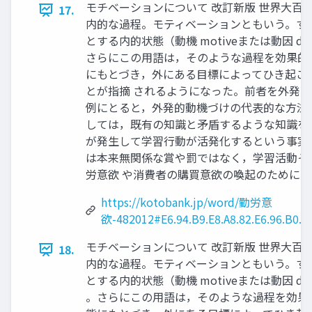
モチベーションについて 改訂新版 世界大百科事
17.
内的な過程。モティベーションともいう。すな
とする内的状態（動機 motiveまたは動因 
さらにこの用語は，そのような過程を効果的
にもとづき，外にある目標によってひき起こ
とが指摘 されるようになった。前者を外発
例にとると，外発的動機づけの代表的な方法
しては，既有の知識と矛盾するような知識を
が発生して学習行動が活発化するという事実
は本来無関係な賞や罰ではなく，学習活動そ
労意欲 や消費者の購買意欲の喚起のために
https://kotobank.jp/word/勤労意
欲-482012#E6.94.B9.E8.A8.82.E6.96.B0.E7.
モチベーションについて 改訂新版 世界大百科事
18.
内的な過程。モティベーションともいう。すな
とする内的状態（動機 motiveまたは動因 
。さらにこの用語は，そのような過程を効果