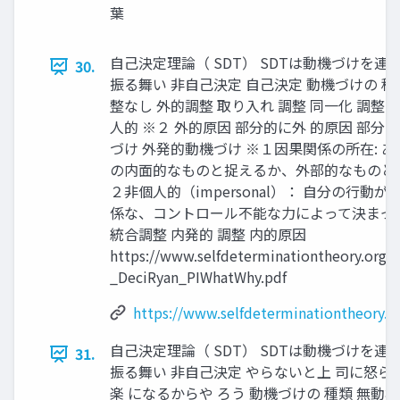
葉
自己決定理論（ SDT） SDTは動機づけを
30.
振る舞い 非自己決定 自己決定 動機づけの 種
整なし 外的調整 取り入れ 調整 同一化 調整 
人的 ※２ 外的原因 部分的に外 的原因 部分的
づけ 外発的動機づけ ※１因果関係の所在: 
の内面的なものと捉えるか、外部的なものと捉
２非個人的（impersonal）： 自分の行
係な、コントロール不能な力によって決まっ
統合調整 内発的 調整 内的原因
https://www.selfdeterminationtheory.org
_DeciRyan_PIWhatWhy.pdf
https://www.selfdeterminationtheory.
自己決定理論（ SDT） SDTは動機づけを
31.
振る舞い 非自己決定 やらないと上 司に怒ら
楽 になるからや ろう 動機づけの 種類 無動機