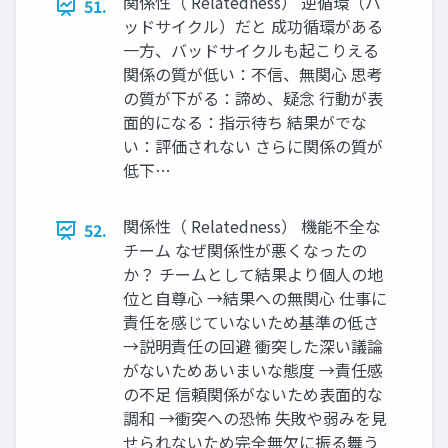
関係性（ Relatedness） 逆循環（バ
51.
ッドサイクル）だと 成功循環がある
一方、バッドサイクルも起こりえる
関係の質が低い：不信、無関心 思考
の質が下がる：諦め、疑念 行動が表
面的になる：指示待ち 結果がでな
い：評価されない さらに関係の質が
低下…
関係性（ Relatedness） 機能不全な
52.
チーム なぜ関係性が悪くなったの
か？ チームとして結果より個人の地
位と自尊心 →結果への無関心 仕事に
責任を感じていないため基準の低さ
→説明責任の回避 衝突した深い議論
がないためあいまいな態度 →責任感
の不足 信頼関係がないため表面的な
調和 →衝突への恐怖 失敗や弱みを見
せられないため完全無欠に振る舞う