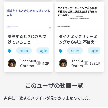
議論するときにきをつ
ダイナミックリチーミ
けていること
ングから学ぶ 不確実な
状況に適応し続けるた
scrum
agile
スクラム
scrum
アジャイル
agile
めの チーム作り
Toshiyuki
Toshiyuki
4.2K
189.1K
Ohtomo
Ohtomo
このユーザの動画一覧
条件に一致するスライドが見つかりませんでした。