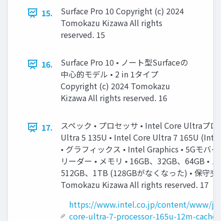
Surface Pro 10 Copyright (c) 2024
15.
Tomokazu Kizawa All rights
reserved. 15
Surface Pro 10 • ノート型Surfaceの
16.
中心的モデル • 2 in 1タイプ
Copyright (c) 2024 Tomokazu
Kizawa All rights reserved. 16
スペック • プロセッサ • Intel Core Ultraプロ
17.
Ultra 5 135U • Intel Core Ultra 7 165U (Int
• グラフィックス • Intel Graphics • 5Gモバイ
リーダー • メモリ • 16GB、32GB、64GB • スト
512GB、1TB (128GBがなくなった) • 保守交換可能
Tomokazu Kizawa All rights reserved. 17
https://www.intel.co.jp/content/www/jp/
core-ultra-7-processor-165u-12m-cache-