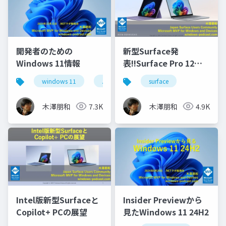
開発者のための
新型Surface発
Windows 11情報
表!!Surface Pro 12イ
ンチとSurface Laptop
windows 11
.netラボ
surface
13インチ
木澤朋和
7.3K
木澤朋和
4.9K
Intel版新型Surfaceと
Insider Previewから
Copilot+ PCの展望
見たWindows 11 24H2