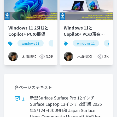
Windows 11 25H2と
Windows 11と
Copilot+ PCの展望
Copilot+ PCの現在地 -
Surfaceラインナップ
windows 11
surface
.netラボ
windows 11
surfac
から見るAI対応PCの展
開
木澤朋和
3.2K
木澤朋和
3K
各ページのテキスト
新型Surface Surface Pro 12インチ
1.
Surface Laptop 13インチ 改訂版 2025
年5月24日 木澤朋和 Japan Surface
Users Community Microsoft MVP for