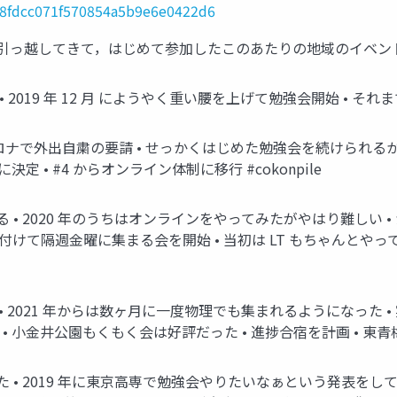
3f98fdcc071f570854a5b9e6e0422d6
に引っ越してきて，はじめて参加したこのあたりの地域のイベント #c
019 年 12 月 にようやく重い腰を上げて勉強会開始 • それまで
コロナで外出自粛の要請 • せっかくはじめた勉強会を続けられる
に決定 • #4 からオンライン体制に移行 #cokonpile
• 2020 年のうちはオンラインをやってみたがやはり難しい •
 と名付けて隔週金曜に集まる会を開始 • 当初は LT もちゃん
 2021 年からは数ヶ月に一度物理でも集まれるようになった •
小金井公園もくもく会は好評だった • 進捗合宿を計画 • 東青梅に場所
• 2019 年に東京高専で勉強会やりたいなぁという発表をして 