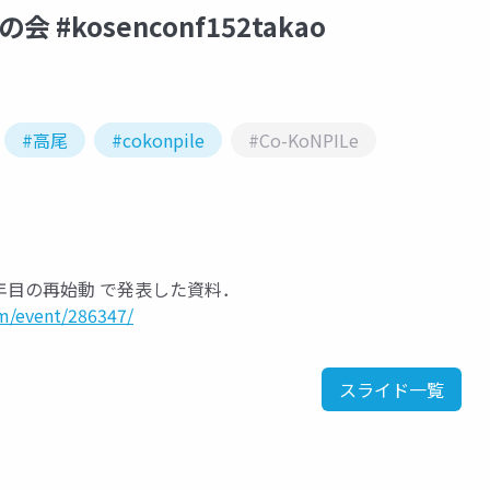
会 #kosenconf152takao
#高尾
#cokonpile
#Co-KoNPILe
 15年目の再始動 で発表した資料．
m/event/286347/
スライド一覧