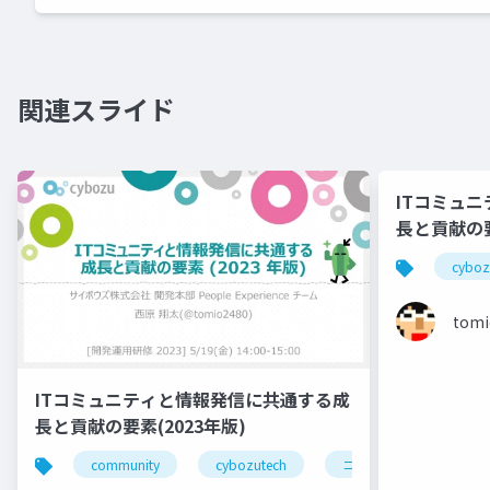
関連スライド
ITコミュ
長と貢献の要
cyboz
tomi
ITコミュニティと情報発信に共通する成
長と貢献の要素(2023年版)
community
cybozutech
コミュニティ
勉