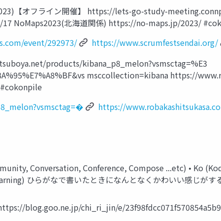
フライン開催】 https://lets-go-study-meeting.connpass.c
3-9/17 NoMaps2023(北海道関係) https://no-maps.jp/2023/ #cok
ss.com/event/292973/
https://www.scrumfestsendai.org/
a.net/products/kibana_p8_melon?vsmsctag=%E3
7%A8%BF&vs msccollection=kibana https://www.robaka
 #cokonpile
a_p8_melon?vsmsctag=�
https://www.robakashitsukasa.co
, Conversation, Conference, Compose ...etc) • Ko (Kodaira
(IT) • Le (Learning) ひらがなで書いたときになんとなくかわいい感じがする 
s://blog.goo.ne.jp/chi_ri_jin/e/23f98fdcc071f570854a5b