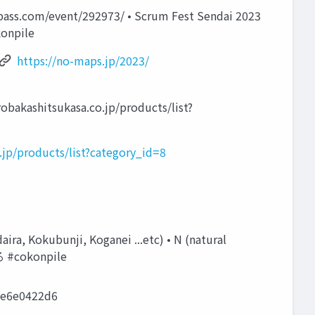
om/event/292973/ • Scrum Fest Sendai 2023
onpile
https://no-maps.jp/2023/
shitsukasa.co.jp/products/list?
.jp/products/list?category_id=8
, Kokubunji, Koganei ...etc) • N (natural
#cokonpile
9e6e0422d6