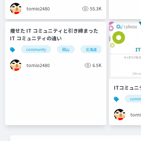
tomio2480
55.3K
痩せた IT コミュニティと引き締まった
IT コミュニティの違い
community
岡山
北海道
旭川
小
tomio2480
6.5K
ITコミュ
commu
tomi