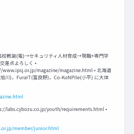
ience チーム 高校教諭(電)→セキュリティ人材育成→現職+専門学
氷交差点よろしく •
www.ipsj.or.jp/magazine/magazine.html • 北海道
)，FuraIT(富良野)，Co-KoNPIle(小平) に大体
azine.html
.cybozu.co.jp/youth/requirements.html •
j.or.jp/member/junior.html