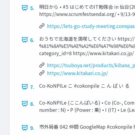
明日から • #5 はじめてのIT勉強会 in 仙台(2023)【オ
5.
https://www.scrumfestsendai.org/ • 9/1
https://lets-go-study-meeting.connpa
おうちで北海道を満喫してください https://tsuboy
6.
%81%8A%E5%AE%A2%E6%A7%98%E6%8A%95%E
category_id=8 https://www.kitakari.co.jp/
https://tsuboya.net/products/kiban
https://www.kitakari.co.jp/
Co-KoNPILe こ #cokonpile こ ん ぱ い る
7.
Co-KoNPILe (ここんぱいる) • Co (Co-, Community
8.
number : N) • P (Power : 乗) • I 
市外局番 042 仲間 GoogleMap #cokonpile http
9.