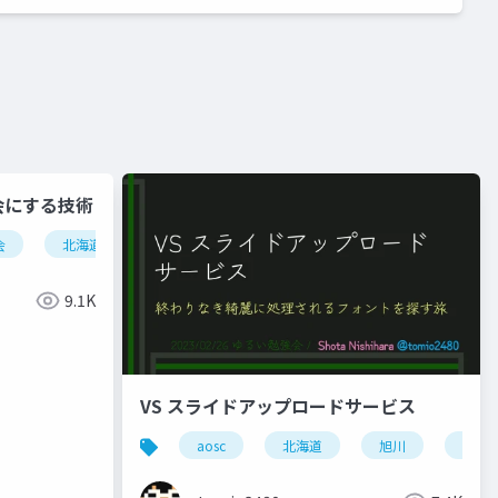
会にする技術
会
北海道
東京
学び
カンファレンス
community
成長
9.1K
VS スライドアップロードサービス
aosc
北海道
旭川
スラ