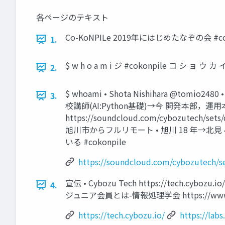
各ページのテキスト
Co-KoNPILe 2019年にはじめたなぞの会 #cokon
1.
$ w h o a m i ジ #cokonpile コ シ ョ ウ カ 
2.
$ whoami • Shota Nishihara @to
3.
校講師(AI:Python基礎)→今 開発本部
https://soundcloud.com/cybozutech/se
旭川市からフルリモート • 旭川 18 年→北見 4 
いる #cokonpile
https://soundcloud.com/cybozutech/set
宣伝 • Cybozu Tech https://tech.cybo
4.
ジュニア会員とは-情報処理学会 https://www.ipsj.
https://tech.cybozu.io/
https://lab