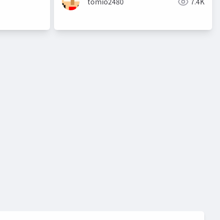
tomio2480
7.4K
サイボウズ
commons
コモンズ