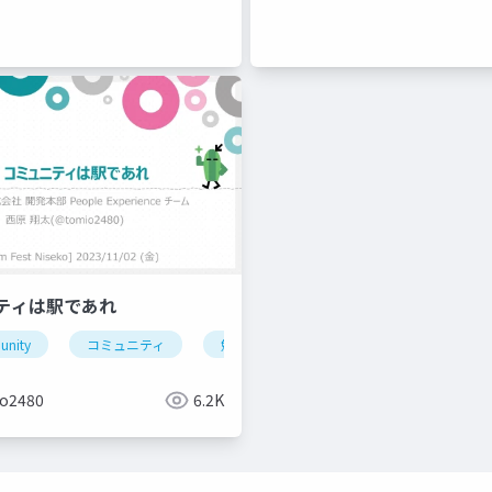
平市
富良野
勉強会
コミュニティ
ニティは駅であれ
nity
コミュニティ
勉強会
北海道
cybozu
o2480
6.2K