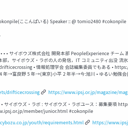
pile(ここんぱいる) Speaker :: @ tomio2480 #cokonpile
イ
mio2480 • • • • サイボウズ株式会社 開発本部 PeopleExper
，運用本部，サイボウズ・ラボの人の発信，IT コミュニティ出没 流
ts/drifticecrossing • 情報処理学会 会誌編集委員でもある • https://
年→富良野 5 年→(東京)小平 2 年半→今:旭川 • ゆるい勉強会(旭川
s/drifticecrossing
https://www.ipsj.or.jp/magazine/mag
zu.io/ • サイボウズ・ラボ : サイボウズ・ラボユース：募集要項 https://labs
or.jp/member/junior.html #cokonpile
s.cybozu.co.jp/youth/requirements.html
https://www.ips