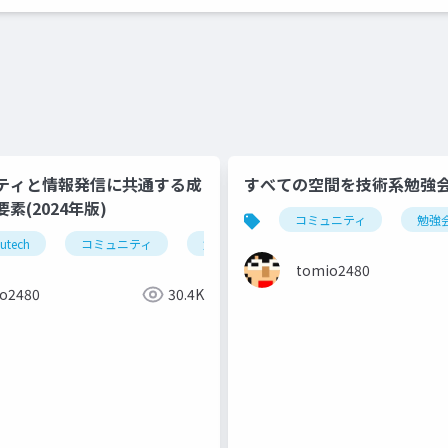
ニティと情報発信に共通する成
すべての空間を技術系勉強
素(2024年版)
コミュニティ
勉強
utech
コミュニティ
勉強会
ブログ
blog
tomio2480
o2480
30.4K
強会
ブログ
blog