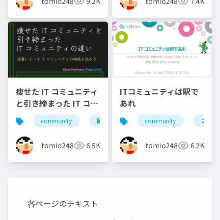
tomio2480
9.2K
tomio2480
7.4K
痩せた IT コミュニティ
ITコミュニティは駅で
と引き締まった IT コミ
あれ
ュニティの違い
community
岡山
北海道
community
旭川
コミュ
小
tomio2480
6.5K
tomio2480
6.2K
各ページのテキスト