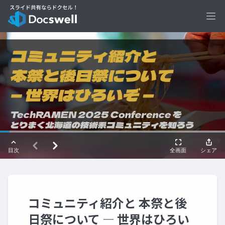
Ope
コミュニティ紹介と 本祭と後
日祭について ― 世界はひろい