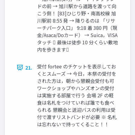
ドの前 → 旭川駅から道路を渡って向
こう側！ [83]ひじり野・南高校線 旭
川駅前 8:55 発 → 降りるのは 「リサ
ーチパーク入口」 9:18 着 380 円（現
金/Asaca/Doカード） → Suica，VISA
タッチ 󰢃 最後は徒歩 10 分くらい敷地
内を歩きます󰣯
受付 fortee のチケットを表示してお
21.
くとスムーズ → 今日，本祭の受付を
された方は，朝から懇親会受付も可
ワークショップやハンズオンの受付
は実施する部屋で行う 会場 2F の軽
食は名札をつけていれば誰でも食べ
られる 懇親会と送迎バスの利用は受
付で渡すリストバンドが必要 ※ 名札
は忘れないで持ってくること！！