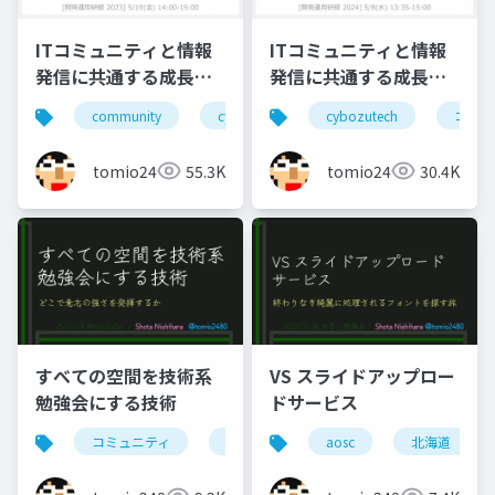
ITコミュニティと情報
ITコミュニティと情報
発信に共通する成長と
発信に共通する成長と
貢献の要素(2023年版)
貢献の要素(2024年版)
community
cybozutech
cybozutech
コミュニティ
コミュ
勉
tomio2480
55.3K
tomio2480
30.4K
すべての空間を技術系
VS スライドアップロー
勉強会にする技術
ドサービス
コミュニティ
勉強会
北海道
aosc
北海道
東京