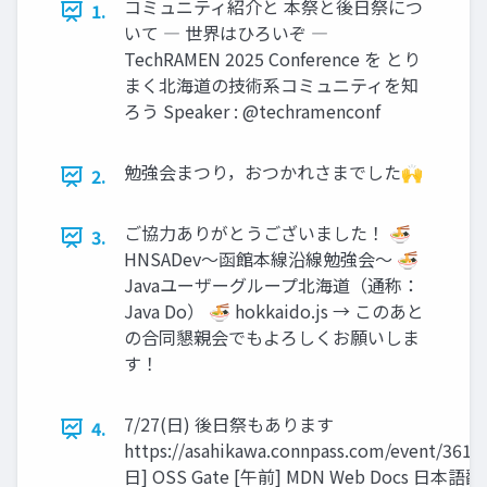
コミュニティ紹介と 本祭と後日祭につ
1.
いて ― 世界はひろいぞ ―
TechRAMEN 2025 Conference を とり
まく北海道の技術系コミュニティを知
ろう Speaker : @techramenconf
勉強会まつり，おつかれさまでした🙌
2.
ご協力ありがとうございました！ 🍜
3.
HNSADev～函館本線沿線勉強会～ 🍜
Javaユーザーグループ北海道（通称：
Java Do） 🍜 hokkaido.js → このあと
の合同懇親会でもよろしくお願いしま
す！
7/27(日) 後日祭もあります
4.
https://asahikawa.connpass.com/event/3611
日] OSS Gate [午前] MDN Web Docs 日本語