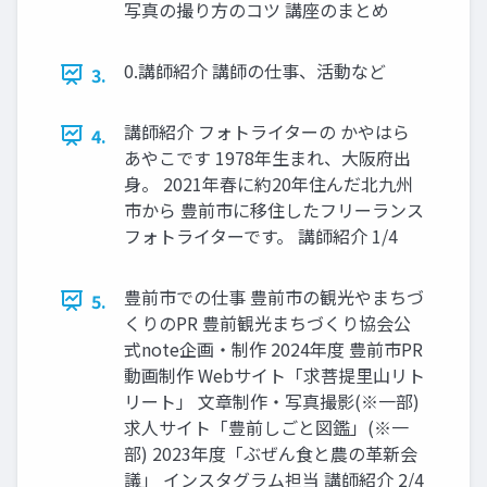
写真の撮り方のコツ 講座のまとめ
0.講師紹介 講師の仕事、活動など
3.
講師紹介 フォトライターの かやはら
4.
あやこです 1978年生まれ、大阪府出
身。 2021年春に約20年住んだ北九州
市から 豊前市に移住したフリーランス
フォトライターです。 講師紹介 1/4
豊前市での仕事 豊前市の観光やまちづ
5.
くりのPR 豊前観光まちづくり協会公
式note企画・制作 2024年度 豊前市PR
動画制作 Webサイト「求菩提里山リト
リート」 文章制作・写真撮影(※一部)
求人サイト「豊前しごと図鑑」(※一
部) 2023年度「ぶぜん食と農の革新会
議」 インスタグラム担当 講師紹介 2/4