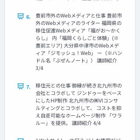
豊前市外のWebメディアと仕事 豊前市
6.
外のWebメディアのライター 福岡県の
移住促進Webメディア「福がお〜かく
らし」 内「福岡くらしごと体験」(※
豊前エリア) 大分県中津市のWebメデ
ィア「ジモッシュ！Web」 ー（※ハン
ドル名「ぶぜんノート」） 講師紹介
3/4
移住元との仕事 御縁が続き北九州市の
7.
会社とコラボして ジンドゥーをベース
にしたHP制作 北九州市の㈱VIコンサ
ルティングとコラボして、 コストを抑
え自走可能なホームページ制作 「ワラ
ルー」を提供。 講師紹介 4/4