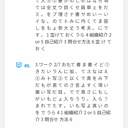
て 入 ⑤ ③ 要 か の し ⑥ は な ら 項
て は 全 文 ウ 目 く セ 員 章 ェ を だ
ミ 。 を ブ 埋 さ ナ 書 サ め い ー い
イ な 。 の て ト み に 内 く て ま 容
し を も ょ 参 大 丈 う 考 夫 。 に で
す 。 1 空けて おく うら 4 組織紹介 2
or 5 自己紹介 3 問合せ方法 6 空 け て
お く
3.ワーク 2/7 おもて 書 ま 書 イ ど ①
49.
き た い ラ ん に 加 、 て ス な は え
③ み ト 写 ② て 以 く で 真 を み 下
だ も が 表 て の さ 言 よ す く 項 い
葉 い 写 だ 目 。 で で 真 さ に も し
が い も ど ょ 入 ち う り 。 入 ら ？
ま れ で た す 。 い も 写 よ 真 い の
を で うら 4 1 組織紹介 2 or 5 自己紹
介 3 問合せ 方法 6