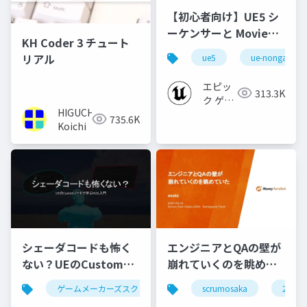
【初心者向け】UE5 シ
ーケンサーと Movie
KH Coder 3 チュート
Render Queue の使い
リアル
ue5
ue-nongame
方【Cinematic Dive
2023】
エピッ
313.3K
ク ゲー
HIGUCHI
ムズ ジ
735.6K
Koichi
ャパン
シェーダコードも怖く
エンジニアとQAの壁が
ない？UEのCustomノ
崩れていくのを眺めて
ードで学ぶHLSL入門
いた #scrumosaka
ゲームメーカーズスクランブル
scrumosaka
ゲーム制作
ue5
2024