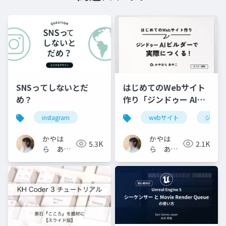
SNSってしないとだ
はじめてのWebサイト
め？
作り「ジンドゥー AIビ
ルダーで実際につく
instagram
webサイト
ジンド
る！」
かやは
かやは
5.3K
2.1K
ら あや
ら あや
こ
こ