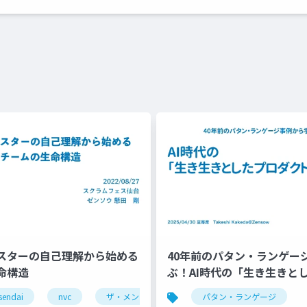
スターの自己理解から始める
40年前のパタン・ランゲー
命構造
ぶ！AI時代の「生き生きと
ト」の作り方
ramming
sendai
nvc
アジャイル
ザ・メンタルモデル
アジャイル昔ばなし
パタン・ランゲージ
内的世界
自己