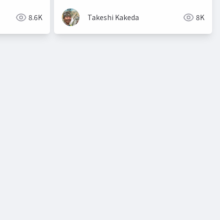
8.6K
Takeshi Kakeda
8K
リジェネラティブリーダーシップ
パタン・ランゲージ
パタン・セ