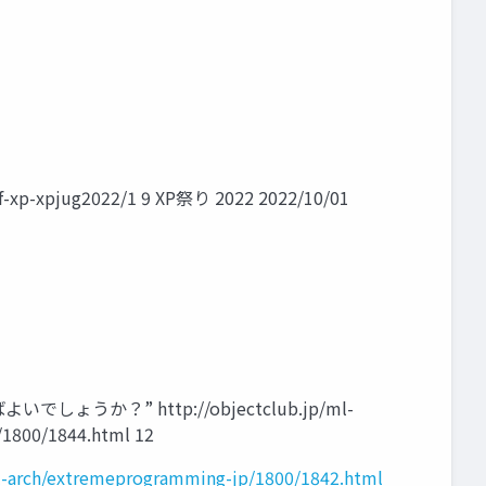
-xpjug2022/1 9 XP祭り 2022 2022/10/01
か？” http://objectclub.jp/ml-
/1800/1844.html 12
ml-arch/extremeprogramming-jp/1800/1842.html