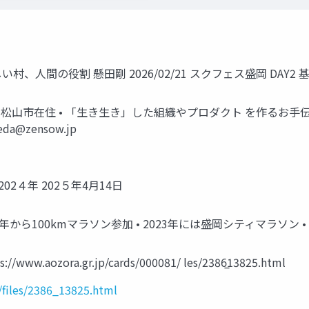
人間の役割 懸田剛 2026/02/21 スクフェス盛岡 DAY2 
 • 愛媛県松山市在住 • 「生き生き」した組織やプロダクト を作るお手
eda@zensow.jp
2４年 202５年4月14日
17年から100kmマラソン参加 • 2023年には盛岡シティマラソン
aozora.gr.jp/cards/000081/ les/2386̲13825.html
/files/2386_13825.html