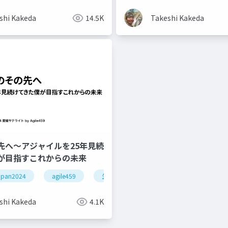
shi Kakeda
14.5K
Takeshi Kakeda
先へ〜アジャイルを25年見続
が目指すこれからの未来
japan2024
agile459
生命システム
ティール組織
shi Kakeda
4.1K