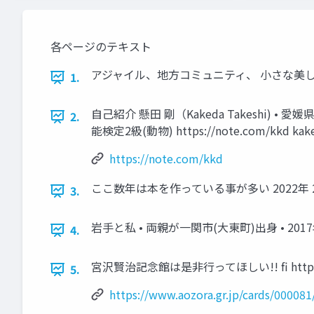
各ページのテキスト
アジャイル、地方コミュニティ、 小さな美しい村、
1.
自己紹介 懸田 剛（Kakeda Takeshi)
2.
能検定2級(動物) https://note.com/kkd
kak
https://note.com/kkd
ここ数年は本を作っている事が多い 2022年 20
3.
岩手と私 • 両親が一関市(大東町)出身 • 20
4.
宮沢賢治記念館は是非行ってほしい!! fi https://www.
5.
https://www.aozora.gr.jp/cards/000081