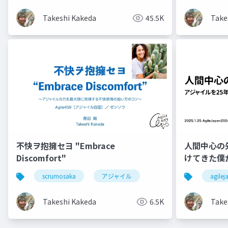
Takeshi Kakeda
45.5K
Take
不快ヲ抱擁セヨ "Embrace
人間中心の
Discomfort"
けてきた僕
scrumosaka
アジャイル
agile
Takeshi Kakeda
6.5K
Take