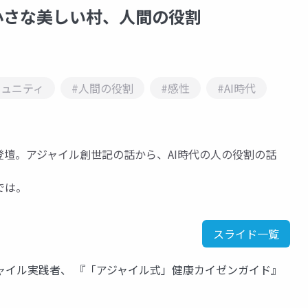
小さな美しい村、人間の役割
ミュニティ
#人間の役割
#感性
#AI時代
調講演での登壇。アジャイル創世記の話から、AI時代の人の役割の話
では。
スライド一覧
ジャイル実践者、 『「アジャイル式」健康カイゼンガイド』