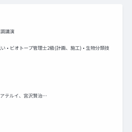
基調講演
伝い • ビオトープ管理士2級(計画、施工) • 生物分類技
 • アテルイ、宮沢賢治…