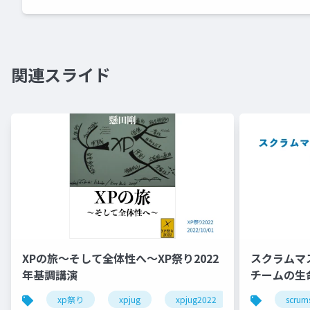
関連スライド
XPの旅〜そして全体性へ〜XP祭り2022
スクラムマ
年基調講演
チームの生
xp祭り
xpjug
xpjug2022
extreme prog
scrum