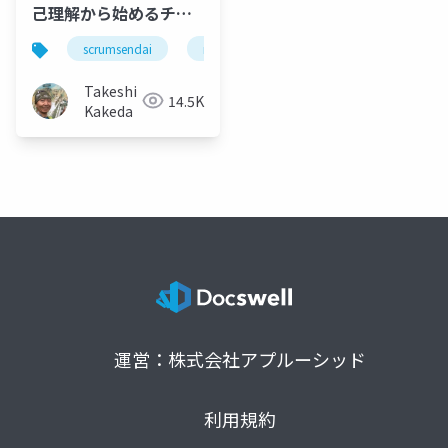
己理解から始めるチー
ムの生命構造
scrumsendai
nvc
ザ・メンタルモデル
内
Takeshi
14.5K
Kakeda
運営：株式会社アプルーシッド
利用規約