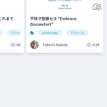
これまで
不快ヲ抱擁セヨ "Embrace
Discomfort"
アジャイル宣言
scrumosaka
agile2
xp祭り2023
アジャイル
8K
Takeshi Kakeda
6.5K