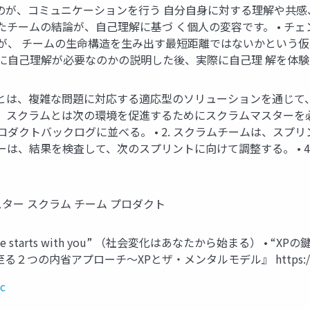
が、コミュニケーションを行う 自分自身に対する理解や共感、つ
チームの結論が、自己理解に基づ く個人の変容です。 • チ
が、 チームの生命構造を生み出す最短距離ではないかという仮
に自己理解が必要なのかの説明した後、実際に自己理 解を体
ムとは、複雑な問題に対応する適応型のソリューションを通じて
、スクラムとは次の環境を促進するためにスクラムマスターを必要と
ダクトバックログに並べる。 • 2. スクラムチームは、スプ
ダーは、結果を検査して、次のスプリントに向けて調整する。 • 4
ター スクラム チーム プロダクト
nge starts with you” （社会変化はあなたから始まる） • 
内省アプローチ〜XPとザ・メンタルモデル』 https://note.co
c