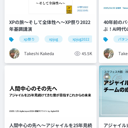
XPの旅〜そして全体性へ〜XP祭り2022
40年前の
年基調講演
ぶ！AI時
ト」の作り
xp祭り
xpjug
xpjug2022
extreme prog
パタ
Takeshi Kakeda
45.5K
Take
人間中心の先へ〜アジャイルを25年見続
アジャイル