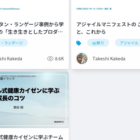
パタン・ランゲージ事例から学
アジャイルマニフェストの 
代の「生き生きとしたプロダク
と、これから
方
ramming
ン・ランゲージ
アジャイル
アジャイル昔ばなし
xp祭り
アジャイル
shi Kakeda
8.6K
Takeshi Kakeda
式健康カイゼンに学ぶチーム