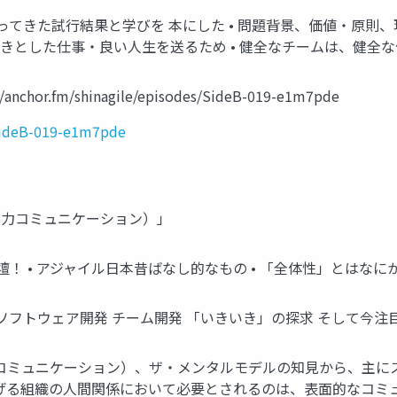
合ってきた試行結果と学びを 本にした • 問題背景、価値・原則、現
いきとした仕事・良い人生を送るため • 健全なチームは、健全
anchor.fm/shinagile/episodes/SideB-019-e1m7pde
/SideB-019-e1m7pde
非暴力コミュニケーション）」
演で登壇！ • アジャイル日本昔ばなし的なもの • 「全体性」とはなに
ソフトウェア開発 チーム開発 「いきいき」の探求 そして今注目
暴力コミュニケーション）、ザ・メンタルモデルの知見から、主に
遂げる組織の人間関係において必要とされるのは、表面的なコミ