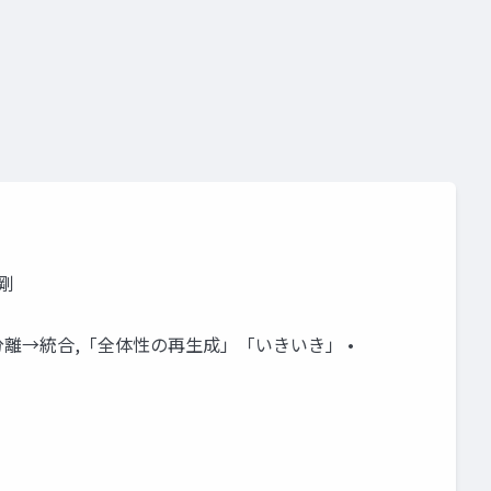
ジ
パタン・セオリー
剛
) • 分離→統合,「全体性の再生成」「いきいき」 •