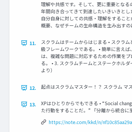
理解や共感です。そして、更に重要となるの
年間向き合ってきて到達したいきいきとした
自分自身に対しての共感・理解をすること
概要、なぜチームの生命構造を生み出すの
スクラムはチームからはじまる • スクラ
11.
級フレームワークである。 • 簡単に言えば
は、複雑な問題に対応するための作業をプロ
る。 • 3. スクラムチームとステークホル
より）
起点はスクラムマスター！？ スクラム マス
12.
XPはひとりからでもできる • “Social cha
13.
た行動をすることだ。” 『分離から統合に至る２つの
https://note.com/kkd/n/nf10c85aa29a