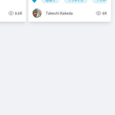
理解
心理的安全性
xp祭り
アジャイル
アジャイル宣
8.6K
Takeshi Kakeda
8K
リジェネラティブリーダーシップ
パタン・ランゲージ
パタン・セ