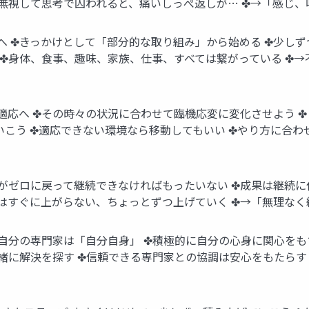
✤無視して思考で囚われると、痛いしっぺ返しが… ✤→「感じ
 ✤きっかけとして「部分的な取り組み」から始める ✤少しず
 ✤身体、食事、趣味、家族、仕事、すべては繋がっている ✤
適応へ ✤その時々の状況に合わせて臨機応変に変化させよう 
こう ✤適応できない環境なら移動してもいい ✤やり方に合わ
がゼロに戻って継続できなければもったいない ✤成果は継続に
ィはすぐに上がらない、ちょっとずつ上げていく ✤→「無理な
自分の専門家は「自分自身」 ✤積極的に自分の心身に関心をも
緒に解決を探す ✤信頼できる専門家との協調は安心をもたらす