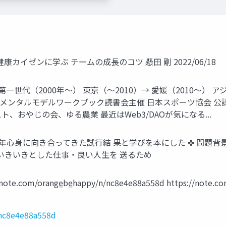
カイゼンに学ぶ チームの成長のコツ 懸田 剛 2022/06/18
一世代（2000年〜） 東京（〜2010）→ 愛媛（2010〜）
 ザ・メンタルモデルワークブック読書会主催 日本スポーツ協会 公認ス
スト、おやじの会、ゆる農業 最近はWeb3/DAOが気になる...
10年心身に向き合ってきた試行結 果と学びを本にした ✤ 問題
✤ いきいきとした仕事・良い人生を 送るため
/orange̲be̲happy/n/nc8e4e88a558d https://note.co
/nc8e4e88a558d