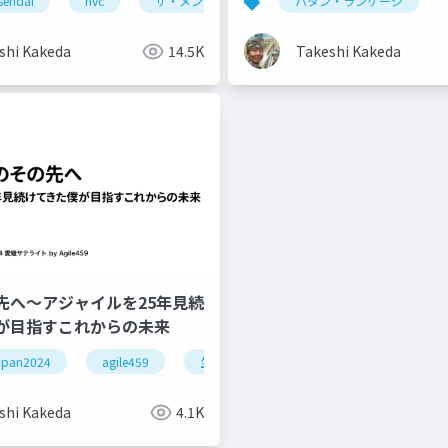
ramming
sendai
nvc
アジャイル
ザ・メンタルモデル
アジャイル昔ばなし
パタン・ランゲージ
内的世界
自己
shi Kakeda
14.5K
Takeshi Kakeda
先へ〜アジャイルを25年見続
が目指すこれからの未来
japan2024
agile459
生命システム
ティール組織
shi Kakeda
4.1K