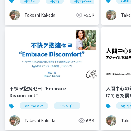
xp祭り
xpjug
xpjug2022
extreme prog
scrum
Takeshi Kakeda
45.5K
Take
不快ヲ抱擁セヨ "Embrace
人間中心の
Discomfort"
けてきた僕
scrumosaka
アジャイル
agile
Takeshi Kakeda
6.5K
Take