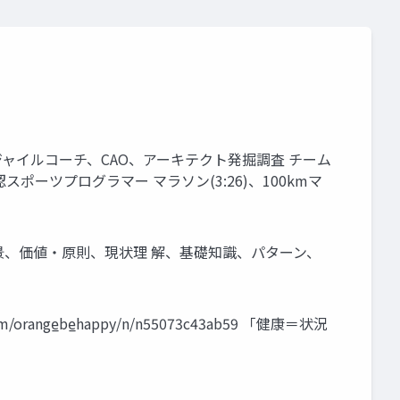
 アジャイルコーチ、CAO、アーキテクト発掘調査 チーム
ポーツプログラマー マラソン(3:26)、100kmマ
背景、価値・原則、現状理 解、基礎知識、パターン、
m/orange̲be̲happy/n/n55073c43ab59 「健康＝状況