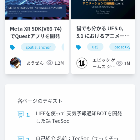
猫でも分かる UE5.0,
Meta XR SDK(V66-74)
5.1 におけるアニメーシ
でQuestアプリを開発
ョンの新機能について
ue5
cedec+kyushu
spatial anchor
unity
quest pro
shapereco
【CEDEC+KYUSHU
2022】
エピック ゲ
あうぜん
1.2M
1M
ームズ ジャ
パン
各ページのテキスト
LIFFを使って 天気予報通知BOTを開発
1.
した話 TecSoc
自己紹介 名前：TecSoc（てっくそっ
2.