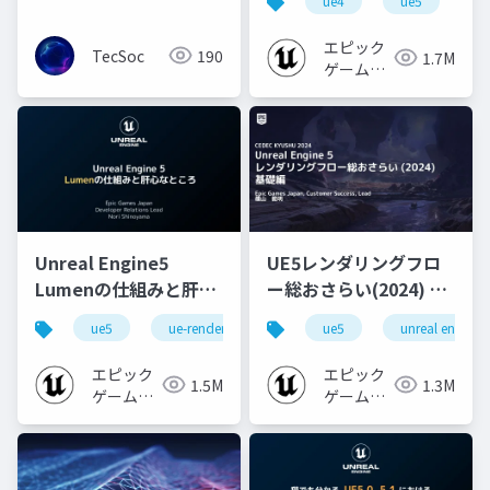
ue4
ue5
u
エピック
TecSoc
190
1.7M
ゲームズ
ジャパン
Unreal Engine5
UE5レンダリングフロ
Lumenの仕組みと肝心
ー総おさらい(2024) 基
なところ
礎編！
ue5
ue-rendering
ue-lumen
ue5
unreal engine
[CEDEC+KYUSHU
2024]
エピック
エピック
1.5M
1.3M
ゲームズ
ゲームズ
ジャパン
ジャパン