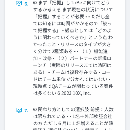
©︎ まず「把握」しToBeに向けてどう
6.
するか考える まず現在の状況について
「把握」することが必要 • • ただし全
ては知るには時間がかかるので「絞っ
て把握する」 • 観点としては「どのよ
うに関わっていくべきか」という点 わ
かったこと • リリースのタイプが大き
く分けて2種類ある • • （１）機能追
加・改修 • （２）パートナーの新規ロ
ーンチ（実際のリリースまでは時間は
ある） • チームは複数存在する • コー
ドはチーム単位で分かれてはいない •
現時点でQAチームが関わっている案件
は多くない 6 2023 10X, Inc.
©︎ 関わり方としての選択肢 前提：人数
7.
は限られている • • 1名＋外部検証会社
の方 ただし６月に１名増えることが確