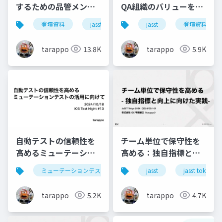
するための品管メンバ
QA組織のバリューを最
ーとしてのさまざまな
大限に引き出すための
登壇資料
jasst
jasst kansai
jasst
qa
登壇資料
役割
取り組み
tarappo
13.8K
tarappo
5.9K
自動テストの信頼性を
チーム単位で保守性を
高めるミューテーショ
高める：独自指標と向
ンテストの活用に向け
上にむけた実践
ミューテーションテスト
ios
jasst
自動テスト
jasst tokyo
て
tarappo
5.2K
tarappo
4.7K