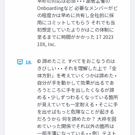
早めの対応は必須 • • • 品管主催の
Onboardingなど 必要なメンバーがど
の程度かは早めに共有し全社的に採
用にコミットしてもらう それでも当
初想定していたよりかはこの体制に
至るまでに時間がかかった 17 2023
10X, Inc.
©︎ 諦めたこと すべてをおこなうのは
18.
きびしい • • それを理解した上で「全
体方針」を考えていくつかは諦めた •
自分が手を動かして効果が出るであ
ろうところに手を出したくなるが諦
める • 少しずつわるくなっている箇所
が見えていても一定耐える • そこに手
を出せばもっと危険なことが起きる
だろうから 何を諦めたか？ 大枠を固
めていった関係でそれ以外の箇所は
一部手薄になっている • • 例）テスト