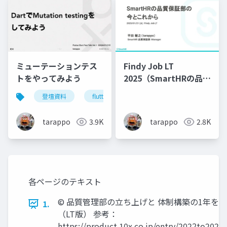
ミューテーションテス
Findy Job LT
トをやってみよう
2025（SmartHRの品質
保証部の 今とこれか
登壇資料
flutter
ミューテーションテスト
ら）
tarappo
3.9K
tarappo
2.8K
各ページのテキスト
©︎ 品質管理部の立ち上げと 体制構築の1年を
1.
（LT版） 参考：
https://product.10x.co.jp/entry/2022̲to̲20