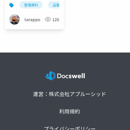
かえる（LT版）
登壇資料
品管
qa
組織
tarappo
120
運営：株式会社アプルーシッド
利用規約
プライバシーポリシー