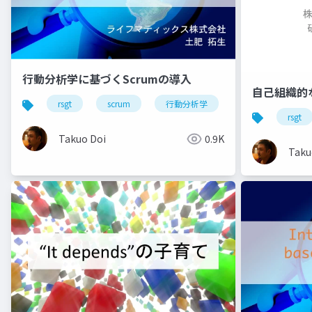
行動分析学に基づくScrumの導入
自己組織的
rsgt
scrum
行動分析学
rsgt
Takuo Doi
0.9K
Taku