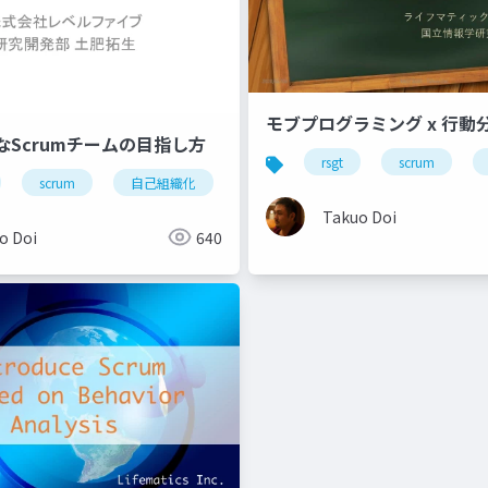
モブプログラミング x 行動分
なScrumチームの目指し方
rsgt
scrum
scrum
自己組織化
Takuo Doi
o Doi
640