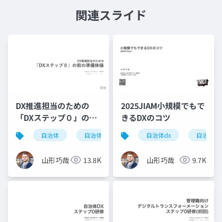
関連スライド
DX推進担当のための
2025JIAM小規模でもで
「DXステップ０」の前
きるDXのコツ
の準備体操
自治体
自治体dx
dx
自治体dx
自治体
山形巧哉
13.8K
山形巧哉
9.7K