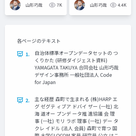
山形巧哉
7K
山形巧哉
4.4K
各ページのテキスト
自治体標準オープンデータセットの つ
1.
くりかた (研修ダイジェスト資料)
YAMAGATA TAKUYA 合同会社 山形巧哉
デザイン事務所 一般社団法人 Code
for Japan
主な経歴 森町で生まれる (株)HARP エ
2.
グ ゼグテ ィブア ドバイ ザー (一社) 北
海 道オー プンデ ータ推 進協議 会 理
事 (一社) モリ ラボ 理事 (一社) デー タ
クレ イドル (法人 会員) 森町で育つ 国
際 大学GLOCOM 客員 研究員 公立 はこ