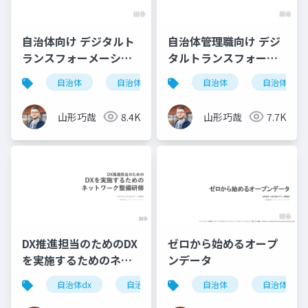
自治体向け デジタルト
自治体管理職向け デジ
ランスフォーメーショ
タルトランスフォーメ
ン(DX) ステップ0研修
ーション(DX) ステップ
自治体
自治体dx
dx
自治体
自治体dx
0研修
山形巧哉
8.4K
山形巧哉
7.7K
DX推進担当のためのDX
ゼロから始めるオープ
を実施するためのネッ
ンデータ
トワーク整備研修(ダイ
自治体dx
自治体
dx
自治体
自治体dx
ジェスト)