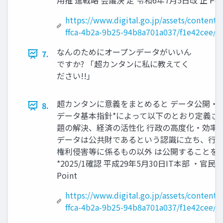
用推 進戦略 会議決 定 令和6年7月5日改 正 Poi
https://www.digital.go.jp/assets/content
ffca-4b2a-9b25-94b8a701a037/f1e42cee/2
なんのためにオープンデータがいいん
7.
ですか? 「超カンタンに私に教えてく
ださい!!」
超カンタンに意義をまとめると データ公開・
8.
データ基本指針*によって以下のとおり定義さ
題の解決、経済の活性化 行政の高度化・効率化
データは公共財であるという認識に立ち、行政
権利侵害等に係るもの以外 は公開することを
*2025/1確認 平成29年5月30日IT本部 ・官
Point
https://www.digital.go.jp/assets/content
ffca-4b2a-9b25-94b8a701a037/f1e42cee/2