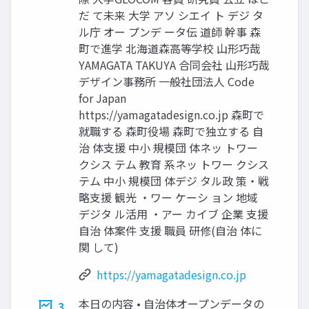
だ て未来 大学 アソ シエイ ト デジ タ
ル庁 オー プンデ ータ伝 道師 幹事 森
町で進学 北海道森高等学校 山形巧哉
YAMAGATA TAKUYA 合同会社 山形巧哉
デザイン事務所 一般社団法人 Code
for Japan
https://yamagatadesign.co.jp 森町で
就職する 森町役場 森町で独立する 自
治 体支援 中小 規模団 体ネッ トワー
クシス テム 教育 系ネッ トワー クシス
テム 中小 規模団 体デジ タル政 策・戦
略支援 観光 ・ワー ケーシ ョン 地域
デジタ ル活用 ・アー カイブ 企業 支援
自治 体案件 支援 職員 研修(自治 体に
関 して)
https://yamagatadesign.co.jp
本日の内容 • 自治体オープンデータの
3.