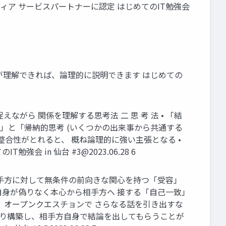
ティア サービスパートナーに認定 はじめてのIT勉強会
⽅が理解できれば、論理的に説明できます はじめての
ながら 関係を理解する思考法 ⼆ 思 考 法 • 「結
」と「帰納的思考 (いくつかの出来事から共通する
整合性がとれると、 概ね論理的に強い主張となる •
勉強会 in 仙台 #
3@2023.06.28
6
 相⼿⽅に対して無条件の前向きな関⼼を持つ「受容」
分⾃⾝が偽りなく本⼼から相⼿⽅へ 接する「⾃⼰⼀致」
、オープンクエスチョンで さらなる話を引き出すな
くり構築し、相⼿⽅⾃⾝で結論を出してもらうことが