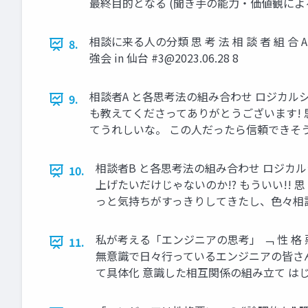
最終⽬的となる (聞き⼿の能⼒‧価値観による
相談に来る⼈の分類 思 考 法 相 談 者 組
8.
強会 in 仙台 #
3@2023.06.28
8
相談者A と各思考法の組み合わせ ロジカル
9.
も教えてくださってありがとうございます! 思
てうれしいな。 この⼈だったら信頼できそうだ
相談者B と各思考法の組み合わせ ロジカル
10.
上げたいだけじゃないのか!? もういい!! 思
っと気持ちがすっきりしてきたし、⾊々相談して
私が考える「エンジニアの思考」 ﹁ 性 格
11.
無意識で⽇々⾏っているエンジニアの皆さん
て具体化 意識した相互関係の組み⽴て はじめて