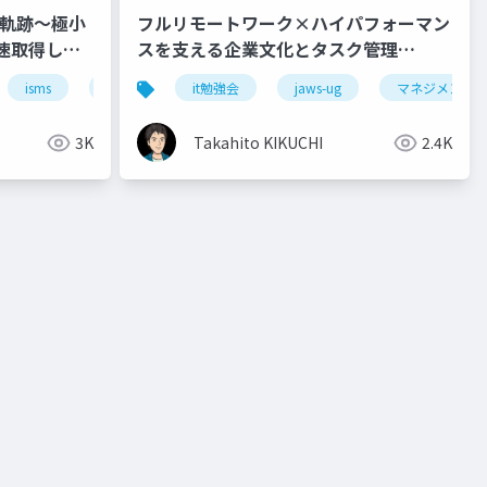
での軌跡〜極小
フルリモートワーク×ハイパフォーマン
爆速取得した
スを支える企業文化とタスク管理
@JBUG東北#1 + JAWS-UGいわて
isms
セキュリティ
it勉強会
jaws-ug
マネジメント
(2024.10.19)
3K
Takahito KIKUCHI
2.4K