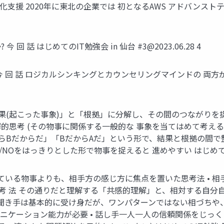
化⽀援 2020年に東北の企業では 初となるAWS アドバンスト
回 話 はじめてのIT勉強会 in 仙台 #
3@2023.06.28
4
 回 話 ロジカルシンキングとカウンセリングマインドの 両
結果(起こった事象)」と「根拠」に分解し、その間のつながりを捉え
的思考 (その物事に関係する⼀般的な 事象を当てはめて考える
ぜならBだからだ」「BだからAだ」という形で、結果と根拠の間で
NOをはっきりとした形で物事を捉えると 進めやすい はじめてのIT
起こっている物事よりも、相⼿⽅の感じ⽅に焦点を置いた思考法 •
 考 法 その通りだと理解する「共感的理解」と、相対する⾃
• 聞き⼿は基本的に受け⾝だが、ワンパターンではない相づちや
ニケーション能⼒が必要 • 話し⼿⼀⼈⼀⼈の信頼関係をじっ