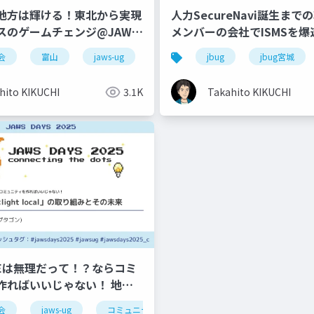
地方は輝ける！東北から実現
人力SecureNavi誕生ま
スのゲームチェンジ@JAWS-
メンバーの会社でISMSを
 + JAWS-UG北陸新幹線 #2
マネジメント〜 (JBUG宮城
会
材開発
富山
コミュニティ
jaws-ug
aws
jbug
jbug宮城
8)
#
0@2023.03.14
)
hito KIKUCHI
3.1K
Takahito KIKUCHI
oEは無理だって！？ならコミ
作ればいいじゃない！ 地方
:light local」の取り組みと
会
jaws-ug
コミュニティ