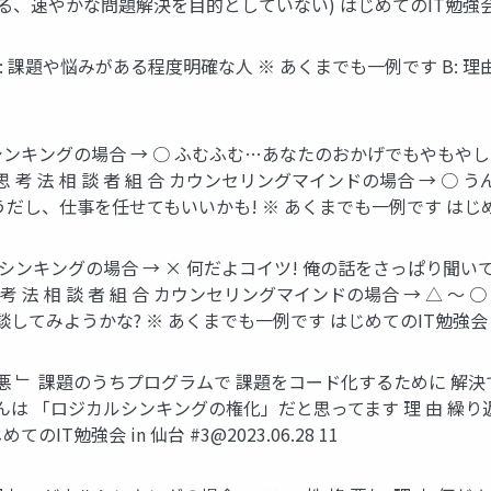
、速やかな問題解決を⽬的としていない) はじめてのIT勉強会 i
 合 A: 課題や悩みがある程度明確な⼈ ※ あくまでも⼀例です B
シンキングの場合 → ○ ふむふむ…あなたのおかげでもやもや
 考 法 相 談 者 組 合 カウンセリングマインドの場合 → 
し、仕事を任せてもいいかも! ※ あくまでも⼀例です はじめての
シンキングの場合 → × 何だよコイツ! 俺の話をさっぱり聞いて
 考 法 相 談 者 組 合 カウンセリングマインドの場合 → △ 
みようかな? ※ あくまでも⼀例です はじめてのIT勉強会 in
 悪 ﹂ 課題のうちプログラムで 課題をコード化するために 解
は 「ロジカルシンキングの権化」だと思ってます 理 由 繰り
のIT勉強会 in 仙台 #
3@2023.06.28
11