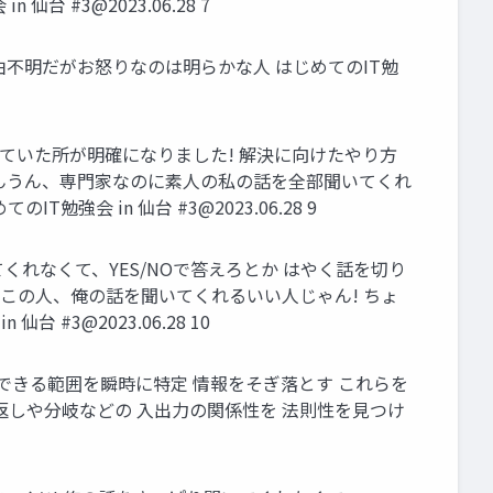
n 仙台 #
3@2023.06.28
7
: 理由不明だがお怒りなのは明らかな⼈ はじめてのIT勉
していた所が明確になりました! 解決に向けたやり⽅
○ うんうん、専⾨家なのに素⼈の私の話を全部聞いてくれ
IT勉強会 in 仙台 #
3@2023.06.28
9
くれなくて、YES/NOで答えろとか はやく話を切り
〜 ○ この⼈、俺の話を聞いてくれるいい⼈じゃん! ちょ
 仙台 #
3@2023.06.28
10
決できる範囲を瞬時に特定 情報をそぎ落とす これらを
返しや分岐などの ⼊出⼒の関係性を 法則性を⾒つけ