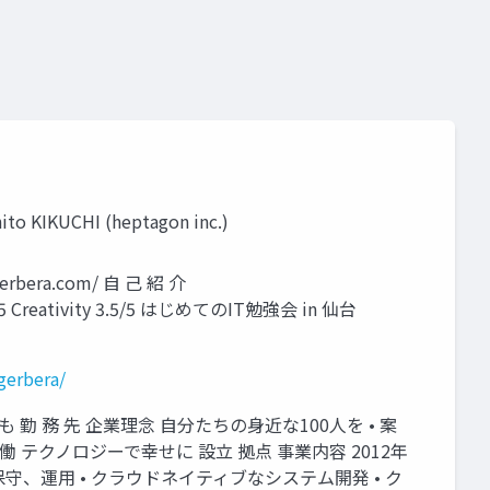
CHI (heptagon inc.)
erbera.com/ ⾃ ⼰ 紹 介
gy 3/5 Creativity 3.5/5 はじめてのIT勉強会 in 仙台
gerbera/
も 勤 務 先 企業理念 ⾃分たちの⾝近な100⼈を • 案
稼働 テクノロジーで幸せに 設⽴ 拠点 事業内容 2012年
守、運⽤ • クラウドネイティブなシステム開発 • ク