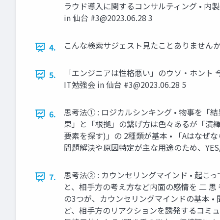
ラウド導⼊に関するコンサルティング • 内製
in 仙台 #
3@2023.06.28
3
こんな検索サジェスト⾒たことありませんか? 今 
4.
「エンジニアは性格悪い」のウソ‧ホント 今
5.
IT勉強会 in 仙台 #
3@2023.06.28
5
思考法① : ロジカルシンキング • 物事を「
6.
果」と「根拠」の繋げ⽅は⾊々あるが「演繹
要素を探す)」の 2種類が基本 • 「Aはな
問題解決や原因特定が主な⽤途のため、YES/
思考法② : カウンセリングマインド • 
7.
と、相⼿⽅の考え⽅など内⾯の感情を ⼆ 思
の3つが、カウンセリングマインドの基本 
ど、相⼿⽅のリアクションを誘発するコミュ