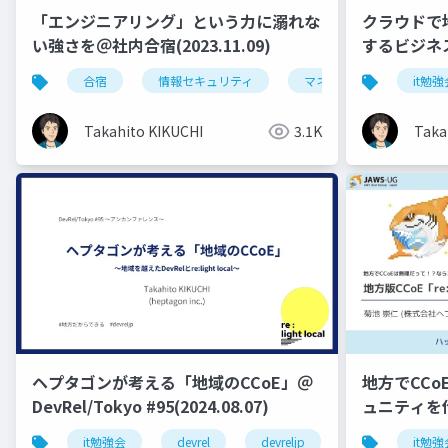
「エンジニアリング」という力に溺れな
クラウドで
い強さを＠社内合宿(2023.11.09)
するビジネ
UG富山 #1
合宿
情報セキュリティ
マネジメント
it勉強
人
(2024.09.2
Takahito KIKUCHI
3.1K
Taka
ヘプタゴンが考える「地域のCCoE」＠
地方でCC
DevRel/Tokyo #95(2024.08.07)
ュニティを
版CCoE「re
it勉強会
devrel
devreljp
it勉強