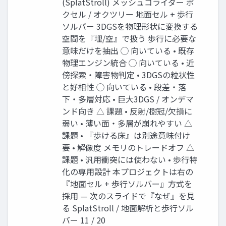
(SplatStroll) メッシュコライダー ボ
クセル / オクツリー 地面セル + 歩行
ソルバー 3DGSを物理形状に変換する
空間を『埋/空』で扱う 歩行に必要な
意味だけを抽出 ◯ 向いている • 既存
物理エンジン統合 ◯ 向いている • 近
傍探索・障害物判定 • 3DGSの粒状性
と好相性 ◯ 向いている • 段差・落
下・多層対応 • 巨大3DGS / オンデマ
ンド向き △ 課題 • 反射/樹冠/欠損に
弱い • 薄い面・多層が崩れやすい △
課題 • 『歩ける床』は別途意味付け
要 • 解像度 メモリのトレードオフ △
課題 • 汎用衝突には使わない • 歩行特
化の専用設計 本プロジェクトは右の
『地面セル + 歩行ソルバー』方式を
採用 — 次のスライドで『なぜ』を見
る SplatStroll / 地面解析と歩行ソル
バー 11 / 20