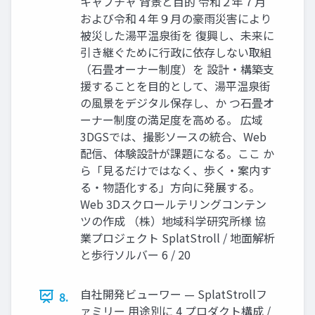
キャプチャ 背景と目的 令和２年７月
および令和４年９月の豪雨災害により
被災した湯平温泉街を 復興し、未来に
引き継ぐために行政に依存しない取組
（石畳オーナー制度）を 設計・構築支
援することを目的として、湯平温泉街
の風景をデジタル保存し、か つ石畳オ
ーナー制度の満足度を高める。 広域
3DGSでは、撮影ソースの統合、Web
配信、体験設計が課題になる。ここ か
ら「見るだけではなく、歩く・案内す
る・物語化する」方向に発展する。
Web 3Dスクロールテリングコンテン
ツの作成 （株）地域科学研究所様 協
業プロジェクト SplatStroll / 地面解析
と歩行ソルバー 6 / 20
自社開発ビューワー — SplatStrollフ
8.
ァミリー 用途別に 4 プロダクト構成 /