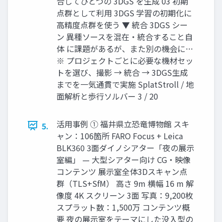
合してひとつの 3DGS を生成 03 初期
点群として利用 3DGS 学習の初期化に
高精度点群を使う ▼ 統合 3DGS シー
ン 異種ソースを混在・統合すること自
体 に課題があるが、また別の機会に…
※ プロジェクトごとに必要な機材セッ
トを選び、撮影 → 統合 → 3DGS生成
までを一気通貫で実施 SplatStroll / 地
面解析と歩行ソルバー 3 / 20
活用事例 ① 福井県立恐竜博物館 スキ
5.
ャン：106箇所 FARO Focus + Leica
BLK360 3面ダイノシアター「夜の展示
室編」 — 大型シアター向け CG・映像
コンテンツ 展示室全体3Dスキャン点
群（TLS+SfM） 高さ 9m 横幅 16 m 解
像度 4K スクリーン 3面 写真：9,200枚
スプラット数：1,500万 コンテンツ概
要 夜の展示室をテーマにした没入型の