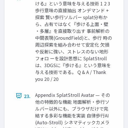
ける』という意味を与える技術 1 2 3
歩行意味の直接抽出 オンデマンド +
探索 賢い歩行ソルバー splat分布か
ら、占有ではなく『歩ける上面・壁
・多層』を直接取り出す 事前解析の
中間表現(GroundField)と、歩行 時の
周辺探索を組み合わせて安定化 欠損
や反射に強い、ストレスのない地形
フォロ ーを設計思想に SplatStroll
は、3DGSに『歩ける』という意味を
与える技術である。 Q & A / Thank
you 20 / 20
Appendix SplatStroll Avatar — その
23.
他の特徴的な機能 地面解析・歩行ソ
ルバー以外にも、ブラウザだけで完
結する多彩な機能を実装 自律歩行AI
(Auto-Stroll) シネマティックカメラ