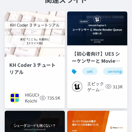
【初心者向け】UE5 シ
ーケンサーと Movie
KH Coder 3 チュート
Render Queue の使い
リアル
ue5
ue-nongame
方【Cinematic Dive
2023】
エピック
313K
ゲームズ
HIGUCHI
ジャパン
735.5K
Koichi