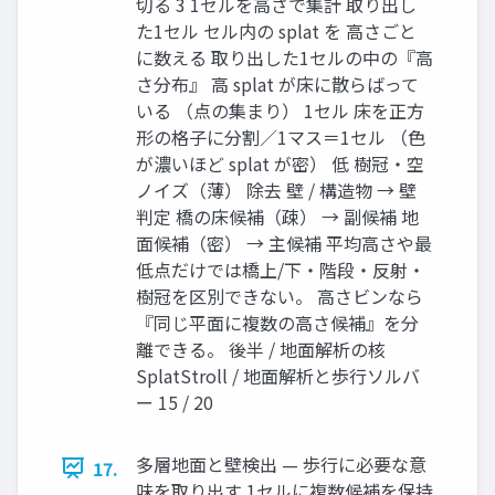
切る 3 1セルを高さで集計 取り出し
た1セル セル内の splat を 高さごと
に数える 取り出した1セルの中の『高
さ分布』 高 splat が床に散らばって
いる （点の集まり） 1セル 床を正方
形の格子に分割／1マス＝1セル （色
が濃いほど splat が密） 低 樹冠・空
ノイズ（薄） 除去 壁 / 構造物 → 壁
判定 橋の床候補（疎） → 副候補 地
面候補（密） → 主候補 平均高さや最
低点だけでは橋上/下・階段・反射・
樹冠を区別できない。 高さビンなら
『同じ平面に複数の高さ候補』を分
離できる。 後半 / 地面解析の核
SplatStroll / 地面解析と歩行ソルバ
ー 15 / 20
多層地面と壁検出 — 歩行に必要な意
17.
味を取り出す 1セルに複数候補を保持