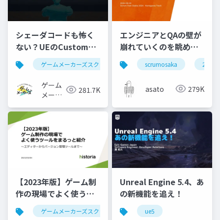
シェーダコードも怖く
エンジニアとQAの壁が
ない？UEのCustomノ
崩れていくのを眺めて
ードで学ぶHLSL入門
いた #scrumosaka
ゲームメーカーズスクランブル
scrumosaka
ゲーム制作
ue5
2024
ゲーム
asato
279K
281.7K
メーカ
ーズ
【2023年版】ゲーム制
Unreal Engine 5.4、あ
作の現場でよく使うツ
の新機能を追え！
ールをまるっと紹介
ゲームメーカーズスクランブル
ue5
ゲーム制作
ツール