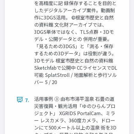
を高精度に記 録保存することを目的と
したデジタルアーカイブ案件。動画制
作に3DGS活用。 ©根室市歴史と自然
の資料館 文化財アーカイブでは、
3DGS単体ではなく、TLS点群・3Dモ
デル・公開データとの 併用が重要。
「見るための3DGS」と「測る・保存
するための3Dデータ」は役割が違う。
3Dモデル 根室市歴史と自然の資料館
Sketchfabで公開中 CCライセンスでDL
可能 SplatStroll / 地面解析と歩行ソル
バー 5 / 20
活用事例 ③ 由布市湯平温泉 石畳の道
7.
災害復興・観光活用「ゆのひらんプロ
ジェクト」 XGRIDS PortalCam、ミラ
ー レスカメラ、360度カメラ、ドロー
ンにて500メートル以上の温泉 街を3D