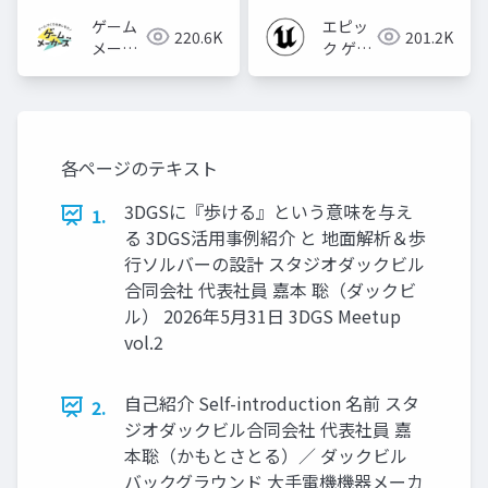
ゲーム
エピッ
220.6K
201.2K
メーカ
ク ゲー
ーズ
ムズ ジ
ャパン
各ページのテキスト
3DGSに『歩ける』という意味を与え
1.
る 3DGS活用事例紹介 と 地面解析＆歩
行ソルバーの設計 スタジオダックビル
合同会社 代表社員 嘉本 聡（ダックビ
ル） 2026年5月31日 3DGS Meetup
vol.2
自己紹介 Self-introduction 名前 スタ
2.
ジオダックビル合同会社 代表社員 嘉
本聡（かもとさとる）／ ダックビル
バックグラウンド 大手電機機器メーカ