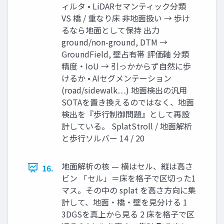
ィルタ • LiDARセマンティック分類
VS 橋 / 重なり床 非地面扱い → 歩け
るなら地面として保持 出力
ground/non-ground, DTM →
GroundField, 壁占有帯 評価軸 分類
精度・IoU → 引っかからず自然に歩
けるか • AIセグメンテーション
(road/sidewalk…) 地面検出の汎用
SOTAを置き換えるのではなく、地面
検出を『歩行制御問題』として再設
計している。 SplatStroll / 地面解析
と歩行ソルバー 14 / 20
地面解析の核 — 横はセル、縦は高さ
16.
ビン 「セル」＝床を格子で区切った1
マス。その中の splat を高さ方向に集
計して、地面・橋・壁を見分ける 1
3DGSを真上から見る 2 床を格子で区