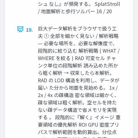
シュ なし』が頻発する。 SplatStroll
/ 地面解析と歩行ソルバー 16 / 20
巨大データ解析をブラウザで扱う工
19.
夫 ① 全部を細かく見ない / 解析戦略
— 必要な場所を、必要な解像度で、
段階的に絞り込む 解析戦略 ( WHAT /
WHERE を絞る ) RAD 可変セル チャ
ンク単位の段階解析 読み込めた所か
ら粗く解析 → 収束したら本解析。
RAD の LOD 構造を利用し、データが
届い た分から地面を見始める。 1x /
2x / 4x の疎構造 密な領域は細かく、
疎な領域は粗く解析。空セルを持た
ない疎データ構造で省メモリを実現
する 。 段階的に『解く』イメージ 重
要領域の優先解析 ROI GPU 密度プリ
パスで解析範囲を動的算出。分位点