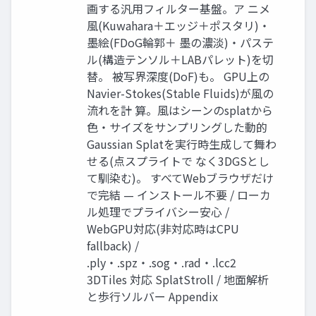
画する汎用フィルター基盤。ア ニメ
風(Kuwahara＋エッジ＋ポスタリ)・
墨絵(FDoG輪郭＋ 墨の濃淡)・パステ
ル(構造テンソル＋LABパレット)を切
替。 被写界深度(DoF)も。 GPU上の
Navier-Stokes(Stable Fluids)が風の
流れを計 算。風はシーンのsplatから
色・サイズをサンプリングした動的
Gaussian Splatを実行時生成して舞わ
せる(点スプライトで なく3DGSとし
て馴染む)。 すべてWebブラウザだけ
で完結 — インストール不要 / ローカ
ル処理でプライバシー安心 /
WebGPU対応(非対応時はCPU
fallback) /
.ply・.spz・.sog・.rad・.lcc2
3DTiles 対応 SplatStroll / 地面解析
と歩行ソルバー Appendix