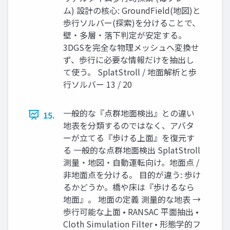
ム) 設計の核心: GroundField(地図)と
歩行ソルバー(探索)を分けることで、
壁・多層・落下判定が安定する。
3DGSを完全な物理メッシュへ変換せ
ず、歩行に必要な情報だけを抽出し
て使う。 SplatStroll / 地面解析と歩
行ソルバー 13 / 20
一般的な『点群地面検出』との違い
15.
地表を分類するのではなく、アバタ
ーが立てる『歩ける上面』を復元す
る 一般的な点群地面検出 SplatStroll
測量・地図・自動運転向け。地面点 /
非地面点を分ける。 目的が違う: 歩け
るかどうか。橋や床は『歩けるなら
地面』。 地面の定義 測量的な地表 →
歩行可能な上面 • RANSAC 平面抽出 •
Cloth Simulation Filter • 形態学的フ