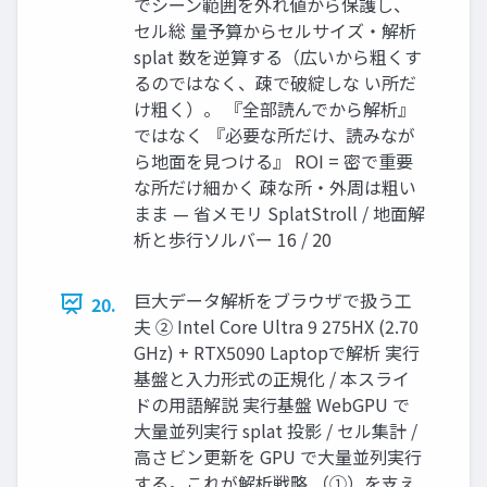
でシーン範囲を外れ値から保護し、
セル総 量予算からセルサイズ・解析
splat 数を逆算する（広いから粗くす
るのではなく、疎で破綻しな い所だ
け粗く）。 『全部読んでから解析』
ではなく 『必要な所だけ、読みなが
ら地面を見つける』 ROI = 密で重要
な所だけ細かく 疎な所・外周は粗い
まま — 省メモリ SplatStroll / 地面解
析と歩行ソルバー 16 / 20
巨大データ解析をブラウザで扱う工
20.
夫 ② Intel Core Ultra 9 275HX (2.70
GHz) + RTX5090 Laptopで解析 実行
基盤と入力形式の正規化 / 本スライ
ドの用語解説 実行基盤 WebGPU で
大量並列実行 splat 投影 / セル集計 /
高さビン更新を GPU で大量並列実行
する。これが解析戦略 （①）を支え