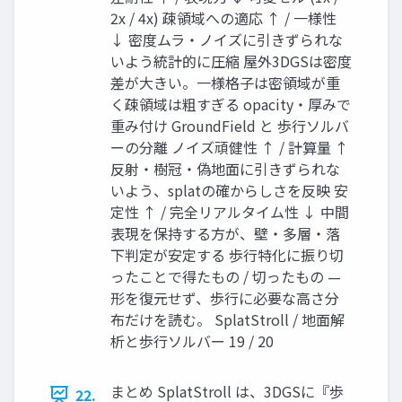
2x / 4x) 疎領域への適応 ↑ / 一様性
↓ 密度ムラ・ノイズに引きずられな
いよう統計的に圧縮 屋外3DGSは密度
差が大きい。一様格子は密領域が重
く疎領域は粗すぎる opacity・厚みで
重み付け GroundField と 歩行ソルバ
ーの分離 ノイズ頑健性 ↑ / 計算量 ↑
反射・樹冠・偽地面に引きずられな
いよう、splatの確からしさを反映 安
定性 ↑ / 完全リアルタイム性 ↓ 中間
表現を保持する方が、壁・多層・落
下判定が安定する 歩行特化に振り切
ったことで得たもの / 切ったもの —
形を復元せず、歩行に必要な高さ分
布だけを読む。 SplatStroll / 地面解
析と歩行ソルバー 19 / 20
まとめ SplatStroll は、3DGSに『歩
22.