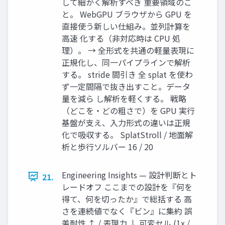
して細かく解析すべき 重要領域のこ
と。 WebGPU ブラウザから GPU を
直接使う新しい仕組み。並列計算を
高速 化する（非対応時は CPU 処
理）。 → 全形式を共通の軽量表現に
正規化し、同一パイプラインで解析
する。 stride 間引き 全 splat を使わ
ず一定間隔で抜き出すこと。データ
量を減ら し解析を軽くする。 戦略
（どこを・どの粗さで）を GPU 実行
基盤が支え、入力形式の違いは正規
化で吸収する。 SplatStroll / 地面解
析と歩行ソルバー 16 / 20
Engineering Insights — 設計判断とト
21.
レードオフ ここまでの設計を『何を
得て、何を切ったか』で総括する 高
さを連続値でなく『ビン』に集約 誤
差耐性 ↑ / 表現力 ↓ 可変セル (1x /