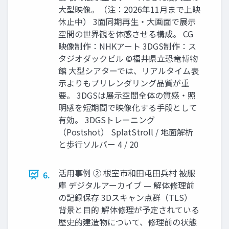
大型映像。（注：2026年11月まで上映
休止中） 3面同期再生・大画面で展示
空間の世界観を体感させる構成。 CG
映像制作：NHKアート 3DGS制作：ス
タジオダックビル ©福井県立恐竜博物
館 大型シアターでは、リアルタイム表
示よりもプリレンダリング品質が重
要。 3DGSは展示空間全体の質感・照
明感を短期間で映像化する手段として
有効。 3DGSトレーニング
（Postshot） SplatStroll / 地面解析
と歩行ソルバー 4 / 20
活用事例 ② 根室市和田屯田兵村 被服
6.
庫 デジタルアーカイブ — 解体修理前
の記録保存 3Dスキャン点群（TLS）
背景と目的 解体修理が予定されている
歴史的建造物について、修理前の状態