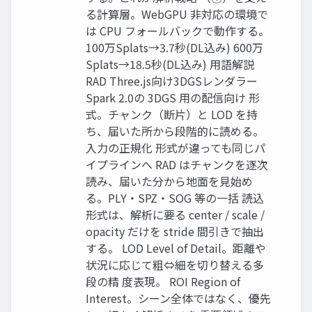
る計算層。WebGPU 非対応の環境で
は CPU フォールバックで動作する。
100万Splats→3.7秒(DL込み) 600万
Splats→18.5秒(DL込み) 用語解説
RAD Three.js向け3DGSレンダラー
Spark 2.0の 3DGS 用の配信向け 形
式。チャンク（断片）と LOD を持
ち、届いた所から段階的に読める。
入力の正規化 形式が違っても同じパ
イプラインへ RAD はチャンクを逐次
読み、届いた分から地面を見始め
る。PLY・SPZ・SOG 等の一括 読込
形式は、解析に要る center / scale /
opacity だけを stride 間引きで抽出
する。 LOD Level of Detail。距離や
状況に応じて粗⇔細を切り替える多
段の精 度表現。 ROI Region of
Interest。シーン全体ではなく、優先