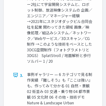
ー2社にて宇宙開発システムと、ロボ
ット制御、放送映像システムの 企画／
エンジニア／マネージャー経験
→2021年にスタジオダックビル合同会
社を起業 関わってきた領域 画像／映
像処理／組込みシステム／ネットワー
ク／Webサービス／3Dスキャン／CG
制作 →このような技術をベースとした
3DCG空間制作（フォトグラメトリと
3DGS） SplatStroll / 地面解析と歩行
ソルバー 1 / 20
事例ギャラリー — 6 カテゴリで見る制
3.
作実績 『難しそう』も『ここは強い』
も、作ってみて分かる 01 自然・景観
02 街並み 03 交通・乗り物 04 都市景
観 05 文化財 06 その他・技術デモ
Nature & Landscape Urban