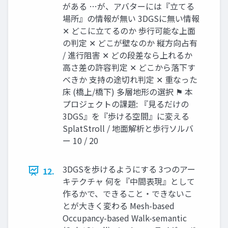
がある …が、アバターには『立てる
場所』の情報が無い 3DGSに無い情報
✕ どこに立てるのか 歩行可能な上面
の判定 ✕ どこが壁なのか 縦方向占有
/ 進行阻害 ✕ どの段差なら上れるか
高さ差の許容判定 ✕ どこから落下す
べきか 支持の途切れ判定 ✕ 重なった
床 (橋上/橋下) 多層地形の選択 ⚑ 本
プロジェクトの課題: 『見るだけの
3DGS』を『歩ける空間』に変える
SplatStroll / 地面解析と歩行ソルバ
ー 10 / 20
3DGSを歩けるようにする 3つのアー
12.
キテクチャ 何を『中間表現』として
作るかで、できること・できないこ
とが大きく変わる Mesh-based
Occupancy-based Walk-semantic