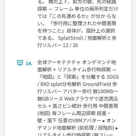
る。 橋の上下、前方の壁、先の経路
探索 — フレーム 単位の局所判定だけ
では『この先進めるか』が分か らな
い。 『歩行用に整理された中間表現
を持つこと』自体が、設計上の選択
である。 SplatStroll / 地面解析と歩
行ソルバー 12 / 20
全体アーキテクチャ オンデマンド地
14.
面解析 + リアルタイム歩行時探索 —
『地図』と『探索』を分離する 3DGS
/ RAD splat分布解析 GroundField 歩
行ソルバー アバター歩行 数100MB〜
数GBソース Webブラウザで逐次読込
セル + 高さビン統計 歩行用 中間表現
(地図) 毎フレーム周辺探索 段差・
壁・落下 任意のVRMアバター ▸ オン
デマンド地面解析 (前処理 / 段階的) ▸
リアルタイム歩行時探索 (毎フレー