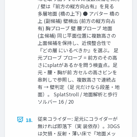
/ 壁は『前方の縦方向占有』を見る
多層地面 (橋の上下) ● アバター 橋の
上 (副候補) 壁検出 (前方の縦方向占
有) 胸プローブ 壁 腰プローブ 地面
(主候補) 同じ平面位置に複数高さの
上面候補を保持し、近傍整合性で
『どの層 にいるべきか』を選ぶ。 足
元プローブ プローブ = 前方のその高
さにsplatがあるかを問う検査点。足
元・腰・胸が前 方セルの高さビンを
串刺しで参照し、複数高さで連続占
有 → 壁判定（足 元だけなら段差・地
面）。 SplatStroll / 地面解析と歩行
ソルバー 16 / 20
従来コライダー: 足元にコライダーが
18.
無ければ即落下（実 装依存）。3DGS
は欠損・反射・薄い床で『地面メッ