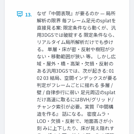
なぜ『中間表現』が要るのか — 局所
13.
解析の限界 毎フレーム足元のsplatを
直接見る案: 限定条件なら動くが、汎
用3DGSでは破綻する 限定条件なら、
リアルタイム局所解析だけでも歩け
る。 単層・床が密・反射や樹冠が少
ない・移動範囲が狭い 等。 しかし広
域・屋外・橋・高架・欠損・反射の
ある汎用3DGSでは、次が起きる: 01
02 03 結局、空間インデックスが要る
判定がフレームごとに揺れる 多層 /
壁 / 自律歩行に弱い 足元周辺のsplat
だけ高速に取るにはBVH/グリッ ド/
チャンク索引が必要。実質『中間構
造を作る』 話になる。 密度ムラ・
LOD・欠損・反射で、地面高さが小
刻 みに上下したり、床が見え隠れす