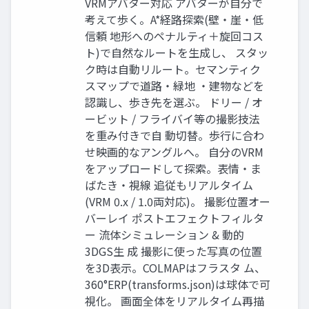
VRMアバター対応 アバターが自分で
考えて歩く。A*経路探索(壁・崖・低
信頼 地形へのペナルティ＋旋回コス
ト)で自然なルートを生成し、 スタッ
ク時は自動リルート。セマンティク
スマップで道路・緑地 ・建物などを
認識し、歩き先を選ぶ。 ドリー / オ
ービット / フライバイ等の撮影技法
を重み付きで自 動切替。歩行に合わ
せ映画的なアングルへ。 自分のVRM
をアップロードして探索。表情・ま
ばたき・視線 追従もリアルタイム
(VRM 0.x / 1.0両対応)。 撮影位置オー
バーレイ ポストエフェクトフィルタ
ー 流体シミュレーション & 動的
3DGS生 成 撮影に使った写真の位置
を3D表示。COLMAPはフラスタ ム、
360°ERP(transforms.json)は球体で可
視化。 画面全体をリアルタイム再描