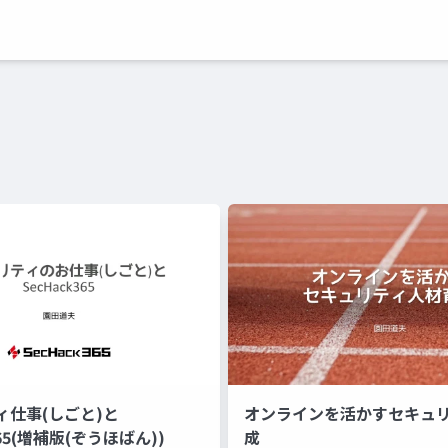
ィ仕事(しごと)と
オンラインを活かすセキュ
365(増補版(ぞうほばん))
成