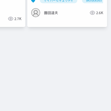
サイバーセキュリティ
sechack365
園田道夫
2.6K
2.7K