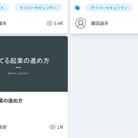
ント
サイバーセキュリティ
sechack365
サイバーセキュリティ
道夫
5.4K
園田道夫
業の進め方
麦郎
1M