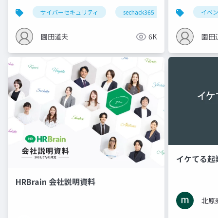
サイバーセキュリティ
sechack365
イベ
園田道夫
6K
園田
イケてる起
HRBrain 会社説明資料
北原