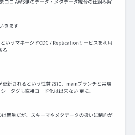
←いまココ AWS側のデータ・メタデータ統合の仕組み解
ていきます
reamというマネージドCDC / Replicationサービスを利用
がある
マが更新されるという性質 故に、mainブランチと実環
リシータグも直接コード化は出来ない 更に、
ものは簡単だが、スキーマやメタデータの扱いに制約が