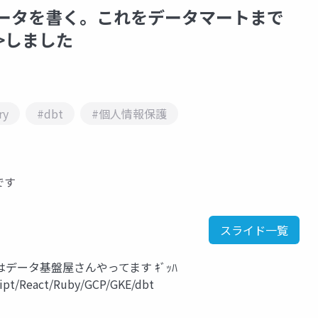
データを書く。これをデータマートまで
>しました
ry
#dbt
#個人情報保護
料です
スライド一覧
データ基盤屋さんやってます ｷﾞｯﾊ
cript/React/Ruby/GCP/GKE/dbt