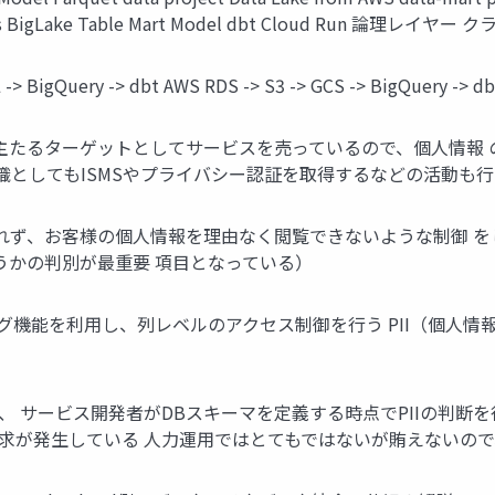
alytics BigLake Table Mart Model dbt Cloud Run 論理レイ
gQuery -> dbt AWS RDS -> S3 -> GCS -> BigQuery -> db
業を主たるターゲットとしてサービスを売っているので、個人情報
織としてもISMSやプライバシー認証を取得するなどの活動も
漏れず、お客様の個人情報を理由なく閲覧できないような制御 
かどうかの判別が最重要 項目となっている）
リシータグ機能を利用し、列レベルのアクセス制御を行う PII（個
 サービス開発者がDBスキーマを定義する時点でPIIの判断を行
要求が発生している 人力運用ではとてもではないが賄えないの