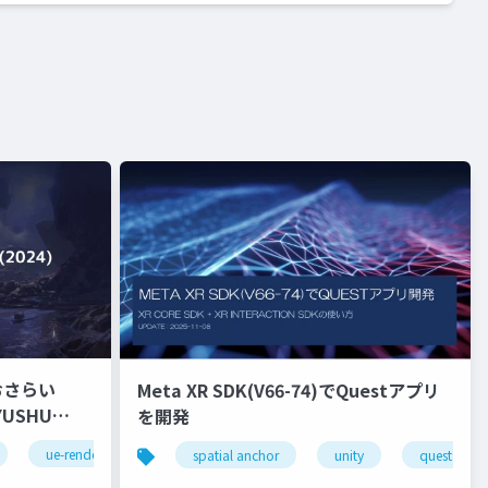
おさらい
Meta XR SDK(V66-74)でQuestアプリ
を開発
ue-rendering
spatial anchor
unity
quest pro