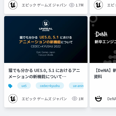
エピック ゲームズ ジャパン
1.7M
エピ
猫でも分かる UE5.0, 5.1 におけるアニ
【DeNA】
メーションの新機能について
資料
【CEDEC+KYUSHU 2022】
ue5
cedec+kyushu
ue-animation
ue-opt
エピック ゲームズ ジャパン
1M
De