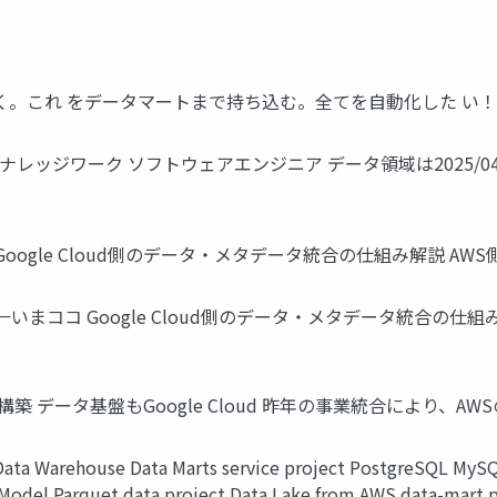
をデータマートまで持ち込む。全てを自動化した い！->しました Toky
会社ナレッジワーク ソフトウェアエンジニア データ領域は2025/
oogle Cloud側のデータ・メタデータ統合の仕組み解説 A
いまココ Google Cloud側のデータ・メタデータ統合の仕
スを構築 データ基盤もGoogle Cloud 昨年の事業統合により
Warehouse Data Marts service project PostgreSQL MySQL
odel Parquet data project Data Lake from AWS data-mart pr