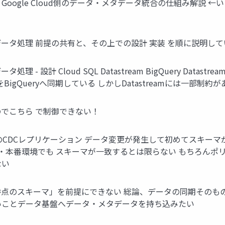
Google Cloud側のデータ・メタデータ統合の仕組み解説 
メタデータ処理 前提の共有と、その上での設計 実装 を順に説明し
 - 設計 Cloud SQL Datastream BigQuery Datast
ータをBigQueryへ同期している しかしDatastreamには一部制約
のでこちら で制御できない！
（行）のCDCレプリケーション データ変更が発生して初めてスキー
・本番環境でも スキーマが一致するとは限らない もちろんポ
ない
ある時点のスキーマ」を前提にできない 総論、データの同期その
手いことデータ基盤へデータ・メタデータを持ち込みたい