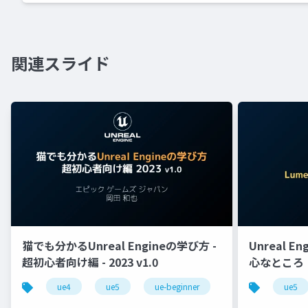
関連スライド
猫でも分かるUnreal Engineの学び方 -
Unreal E
超初心者向け編 - 2023 v1.0
心なところ
ue4
ue5
ue-beginner
ue5