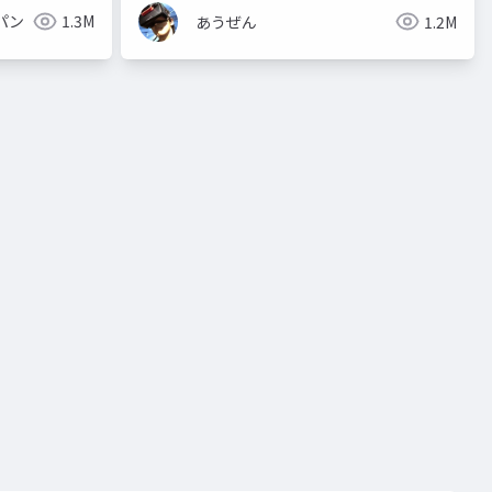
パン
1.3M
あうぜん
1.2M