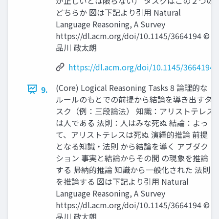
が正しいとは限らない） タスクはこの２つの
どちらか 図は下記より引用 Natural
Language Reasoning, A Survey
https://dl.acm.org/doi/10.1145/3664194 ©
品川 政太朗
https://dl.acm.org/doi/10.1145/3664194
(Core) Logical Reasoning Tasks 8 論理的な
9.
ルールのもとでの前提から結論を導き出すタ
スク（例：三段論法） 知識：アリストテレス
は人である 法則：人はみな死ぬ 結論：よっ
て、アリストテレスは死ぬ 演繹的推論 前提
となる知識・法則 から結論を導く アブダク
ション 事実と結論からその間 の現象を推論
する 帰納的推論 知識から一般化された 法則
を推論する 図は下記より引用 Natural
Language Reasoning, A Survey
https://dl.acm.org/doi/10.1145/3664194 ©
品川 政太朗