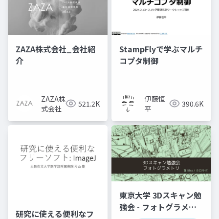
ZAZA株式会社_会社紹
StampFlyで学ぶマルチ
介
コプタ制御
ZAZA株
伊藤恒
521.2K
390.6K
式会社
平
東京大学 3Dスキャン勉
強会 - フォトグラメト
研究に使える便利なフ
リ」