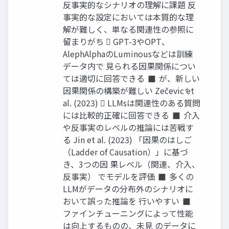
反事実的なシナリオの理解に課題 反
事実的な設定においては本質的な理
解が難しく、単なる関連性の参照に
留まりがち  GPT-3やOPT、
AlephAlphaのLuminousなどは訓練
データ内で 見られる因果関係につい
ては適切に回答できる ◼ が、新しい
因果関係の構築が難しい Zečević et
al. (2023)  LLMsは関連性のある質問
には比較的正確に回答できる ◼ 介入
や反事実のレベルの推論には苦戦す
る Jin et al. (2023) 「因果のはしご
（Ladder of Causation）」に基づ
き、3つの因 果レベル（関連、介入、
反事実） でモデルを評価 ◼ 多くの
LLMがデータの分布外のシナリオに
おいて誤った推論を 行いやすい ◼
ファインチューニングによって性能
は向上するものの、未見 のデータに