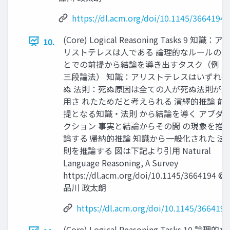
https://dl.acm.org/doi/10.1145/3664194
(Core) Logical Reasoning Tasks 9 知識：ア
10.
リストテレスは人である 論理的なルールのも
とでの前提から結論を導き出すタスク（例：
三段論法） 知識：アリストテレスはいずれ死
ぬ 法則：死ぬ原因は全ての人が死ぬ法則が適
用さ れたためだと考えられる 演繹的推論 前
提となる知識・法則 から結論を導く アブダ
クション 事実と結論からその間 の現象を推
論する 帰納的推論 知識から一般化された 法
則を推論する 図は下記より引用 Natural
Language Reasoning, A Survey
https://dl.acm.org/doi/10.1145/3664194 ©
品川 政太朗
https://dl.acm.org/doi/10.1145/3664194
(Core) Logical Reasoning Tasks 10 論理的な