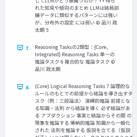
してLLMがどう振舞うのか？ • • 得ら
れた知見や傾向のまとめ LLMは結局訓
練データに類似するパターンには強い
が、分布外の設定 には弱い © 品川 政
太朗 5
Reasoning Tasksの2類型：{Core,
7.
Integrated} Reasoning Tasks 単一の
推論タスク 6 複合的な 推論タスク ©
品川 政太朗
(Core) Logical Reasoning Tasks 7 論理的な
8.
ルールのもとでの前提から結論を導き出すタ
スク（例：三段論法） 演繹的推論 前提とな
る知識・法則 から結論を導く 必ず結論があ
る アブダクション 事実と結論からその間 の
現象を推論する 帰納的推論 知識から一般化
された 法則を推論する 仮説を立てる（仮説