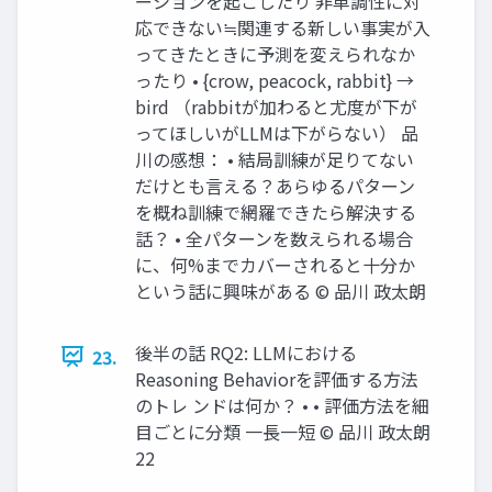
ーションを起こしたり 非単調性に対
応できない≒関連する新しい事実が入
ってきたときに予測を変えられなか
ったり • {crow, peacock, rabbit} →
bird （rabbitが加わると尤度が下が
ってほしいがLLMは下がらない） 品
川の感想： • 結局訓練が足りてない
だけとも言える？あらゆるパターン
を概ね訓練で網羅できたら解決する
話？ • 全パターンを数えられる場合
に、何%までカバーされると十分か
という話に興味がある © 品川 政太朗
後半の話 RQ2: LLMにおける
23.
Reasoning Behaviorを評価する方法
のトレ ンドは何か？ • • 評価方法を細
目ごとに分類 一長一短 © 品川 政太朗
22