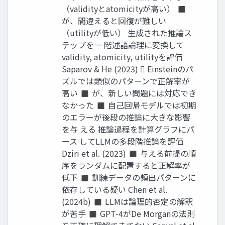
（validityとatomicityが高い） ◼
が、間違えると回復が難しい
（utilityが低い） 生成された推論ス
テップを一 階述語論理に変換して
validity, atomicity, utilityを評価
Saparov & He (2023)  Einsteinのパ
ズルでは類似のパターンで正解率が
高い ◼ が、新しい問題には対応でき
なかった ◼ 自己回帰モデルでは初期
のエラーが後段の推論に大きな影響
を与 える 推論過程を計算グラフにパ
ース してLLMの多段階推論を評価
Dziri et al. (2023) ◼ 与える前提の順
序をランダムに配置すると正解率が
低下 ◼ 訓練データの頻出パターンに
依存している疑い Chen et al.
(2024b) ◼ LLMは論理的否定の解釈
が苦手 ◼ GPT-4がDe Morganの法則