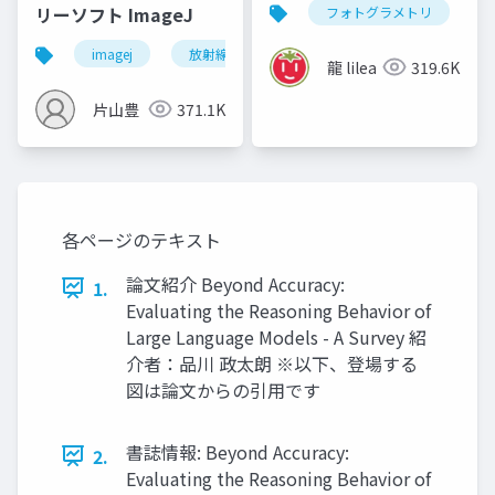
リーソフト ImageJ
フォトグラメトリ
v
imagej
放射線技師
龍 lilea
319.6K
片山豊
371.1K
各ページのテキスト
論文紹介 Beyond Accuracy:
1.
Evaluating the Reasoning Behavior of
Large Language Models - A Survey 紹
介者：品川 政太朗 ※以下、登場する
図は論文からの引用です
書誌情報: Beyond Accuracy:
2.
Evaluating the Reasoning Behavior of