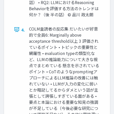
話） • RQ2: LLMにおけるReasoning
Behaviorを評価する方法のトレンドは
何か？（後 半の話） © 品川 政太朗
COLM査読者の反応集 だいたいが好意
4.
的で全員6: Marginally above
acceptance threshold以上 3 評価され
ているポイント • トピックの重要性と
網羅性 • evaluation typeの類型化な
ど、LLMの推論能力について大きな視
点でまとめている 懸念を示されている
ポイント • CoTのようなpromptingア
プローチによるLLM推論の改善には触
れていない • LLMが入力の変化に弱い
とか暗記してるからダメという話が主
張として誇張しすぎている面がある •
要点と本論における重要な知見の強調
が不足している（今後必要な研究につ