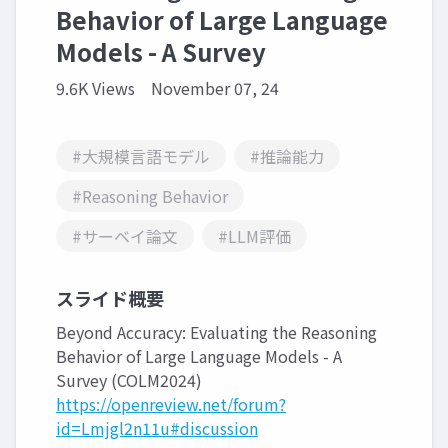
Behavior of Large Language
Models - A Survey
9.6K Views
November 07, 24
#大規模言語モデル
#推論能力
#Reasoning Behavior
#サーベイ論文
#LLM評価
スライド概要
Beyond Accuracy: Evaluating the Reasoning
Behavior of Large Language Models - A
Survey (COLM2024)
https://openreview.net/forum?
id=Lmjgl2n11u#discussion