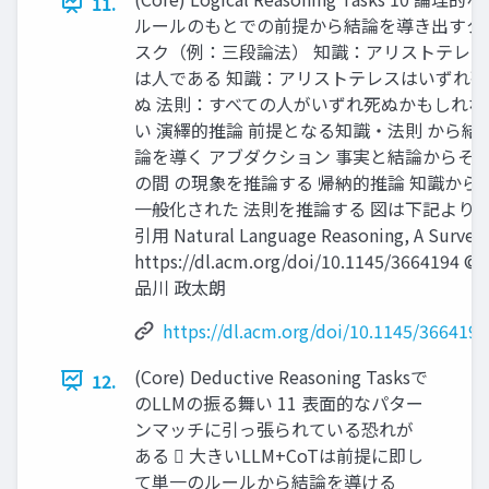
11.
ルールのもとでの前提から結論を導き出すタ
スク（例：三段論法） 知識：アリストテレス
は人である 知識：アリストテレスはいずれ死
ぬ 法則：すべての人がいずれ死ぬかもしれな
い 演繹的推論 前提となる知識・法則 から結
論を導く アブダクション 事実と結論からそ
の間 の現象を推論する 帰納的推論 知識から
一般化された 法則を推論する 図は下記より
引用 Natural Language Reasoning, A Survey
https://dl.acm.org/doi/10.1145/3664194 ©
品川 政太朗
https://dl.acm.org/doi/10.1145/3664194
(Core) Deductive Reasoning Tasksで
12.
のLLMの振る舞い 11 表面的なパター
ンマッチに引っ張られている恐れが
ある  大きいLLM+CoTは前提に即し
て単一のルールから結論を導ける