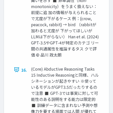
舞いを示す ◼ 非単調性（non-
monotonicity）をうまく扱えない：
前提に追 加の情報が与えられること
で尤度が下がるケース 例：{crow,
peacock, rabbit} → bird （rabbitが
加わると尤度が 下がってほしいが
LLMは下がらない） Han et al. (2024)
GPT-3.5やGPT-4が特定のカテゴ リー
間の共通属性を推論するタス クで評
価 © 品川 政太朗
(Core) Abductive Reasoning Tasks
16.
15 Inductive Reasoningと同様、ハル
シネーションが起きやすい ※使って
いるモデルがGPT3.5だったりするの
で注意 ◼ GPT-3では事実に対して可
能性のある説明をする能力は限定的
◼ 訓練データに含まれない予測や想
像力を要する場面では人間 が優れて