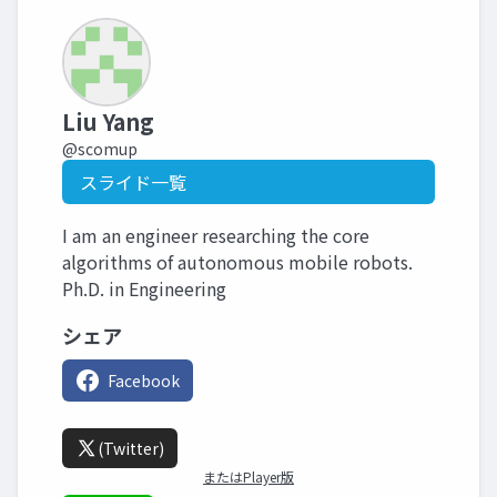
Liu Yang
@scomup
スライド一覧
I am an engineer researching the core
algorithms of autonomous mobile robots.
Ph.D. in Engineering
シェア
Facebook
(Twitter)
またはPlayer版