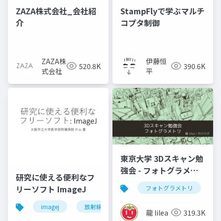
ZAZA株式会社_会社紹
StampFlyで学ぶマルチ
介
コプタ制御
ZAZA株
伊藤恒
520.8K
390.6K
式会社
平
東京大学 3Dスキャン勉
強会 - フォトグラメト
研究に使える便利なフ
リ」
リーソフト ImageJ
フォトグラメトリ
v
imagej
放射線技師
龍 lilea
319.3K