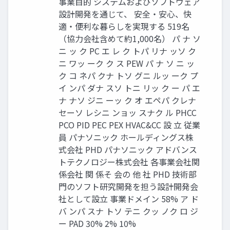
事業目的 システムおよびソフトウェア
設計開発を通じて、 安全・安心、快
適・便利な暮らしを実現する 519名
（協力会社含めて約1,000名） パ ナ ソ
ニ ッ ク PC エ レ ク トパ リナ ッソ ク
ニ ワッ ーク ク ス PEW パ ナ ソ ニ ッ
ク コ ネパ クナ トソ グニ ルッ ーク プ
イ ンパ ダナ スソ トニ リッ ク ー パ エ
ナ ナソ ジニ ーッ ク オ エペパ クレナ
セーソ レシニ ンョッ スナク ル PHCC
PCO PID PEC PEX HVAC&CC 設 立 従業
員 パナソニック ホールディングス株
式会社 PHD パナソニック アドバンス
トテクノロジー株式会社 各事業会社関
係会社 関 係そ 会の 他 社 PHD 技術部
門のソフト研究開発を担う設計開発会
社として設立 事業ドメイン 58% ア ド
バ ンパ スナ トソ テニ クッ ノク ロ ジ
ー PAD 30% 2% 10%