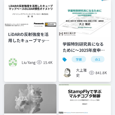
LiDARの反射強度を活
用したキューブマップ
学振特別研究員になる
ベースのLiDAR慣性オ
ために～2025年度申請
ドメトリ
版
学振
dc1
Liu Yang
15.4K
大上雅
841.8K
史