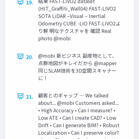
結果 FAST-LIVO2 dataset
19.
(HIT_Graffiti_Wall04) FAST-LIVO2
SOTA LiDAR –Visual – Inertial
Odometry CUBE -LIO FAST-LIVO2よ
り鮮 明なテクスチャを 確認 Real
photo @mobi
@mobi 新ビジネス 副産物として、
20.
点群地図がキレイだから @mapper
同じSLAM技術を3D空間スキャナー
に！
顧客とのギャップ … We talked
21.
about... @mobi Customers asked...
• High Accuracy • Can I measure? •
Low ATE • Can I create CAD? • Low
Drift • Can I generate BIM? • Robust
Localization • Can I preserve color?