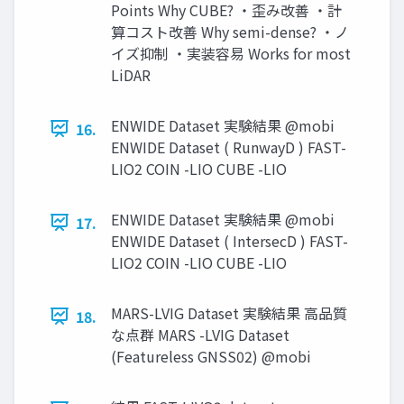
Points Why CUBE? ・歪み改善 ・計
算コスト改善 Why semi-dense? ・ノ
イズ抑制 ・実装容易 Works for most
LiDAR
ENWIDE Dataset 実験結果 @mobi
16.
ENWIDE Dataset ( RunwayD ) FAST-
LIO2 COIN -LIO CUBE -LIO
ENWIDE Dataset 実験結果 @mobi
17.
ENWIDE Dataset ( IntersecD ) FAST-
LIO2 COIN -LIO CUBE -LIO
MARS-LVIG Dataset 実験結果 高品質
18.
な点群 MARS -LVIG Dataset
(Featureless GNSS02) @mobi