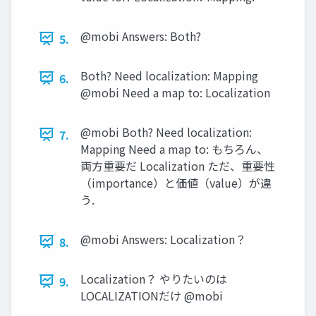
@mobi Answers: Both?
5.
Both? Need localization: Mapping
6.
@mobi Need a map to: Localization
@mobi Both? Need localization:
7.
Mapping Need a map to: もちろん、
両方重要だ Localization ただ、重要性
（importance）と価値（value）が違
う.
@mobi Answers: Localization？
8.
Localization？ やりたいのは
9.
LOCALIZATIONだけ @mobi