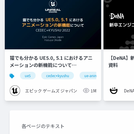
猫でも分かる UE5.0, 5.1 におけるアニ
【DeNA】
メーションの新機能について
資料
【CEDEC+KYUSHU 2022】
ue5
cedec+kyushu
ue-animation
ue-opt
エピック ゲームズ ジャパン
1M
De
各ページのテキスト