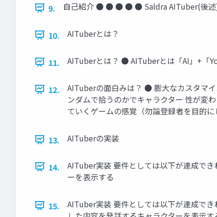
自己紹介 ● ● ● ● ● Saldra AITube
9.
AITuberとは？
10.
AITuberとは？ ● AITuberとは「AI
11.
AITuberの面白みは？ ● 膨大なカス
12.
ンダムで拾うのかでキャラクター 性が変わる
ていくゲームの感覚（勿論登録者を目的に
AITuberの実装
13.
AITuber実装 要件としては以下が達成
14.
ーを表示する
AITuber実装 要件としては以下が達成で
15.
した内容を発話するキャラクターを表示す