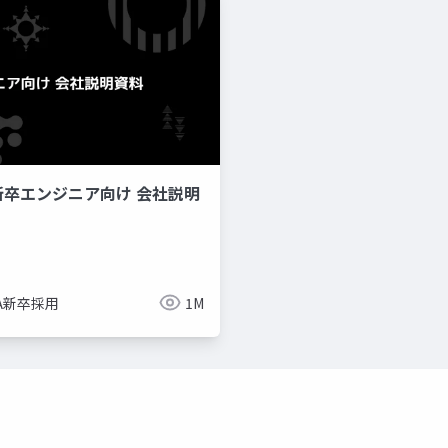
新卒エンジニア向け 会社説明
imize
ue-bp
ue-physics
ue-sequencer
NA新卒採用
1M