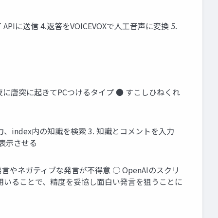
 APIに送信 4.返答をVOICEVOXで人工音声に変換 5.
夜に唐突に起きてPCつけるタイプ ● すこしひねくれ
xを入力、index内の知識を検索 3. 知識とコメントを入力
見を表示させる
発言やネガティブな発言が不得意 ○ OpenAIのスクリ
Mを用いることで、精度を妥協し面白い発言を狙うことに