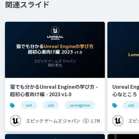
関連スライド
猫でも分かるUnreal Engineの学び方 -
Unreal E
超初心者向け編 - 2023 v1.0
心なところ
ue4
ue5
ue-beginner
ue5
エピック ゲームズ ジャパン
1.7M
エピ