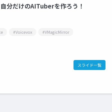
資料- 自分だけのAITuberを作ろう！
ce
#Voicevox
#VMagicMirror
スライド一覧