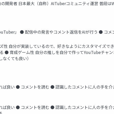
r(後述)の開発者 日本最大（自称）AITuberコミュニティ運営 普段はWeb
」+「YouTuber」 ● 配信中の発言やコメント返信をAIが行う ●
タマイズ性 自分が実装しているので、好きなようにカスタマイズ
 ● 育成ゲーム性 自分の推しを自分で作ってYouTubeチ
しなくても良い）
できれば良い ● コメントを読む ● 認識したコメントに人の手を
きれば良い ● コメントを読む ● 認識したコメントに人の手を介さ
る