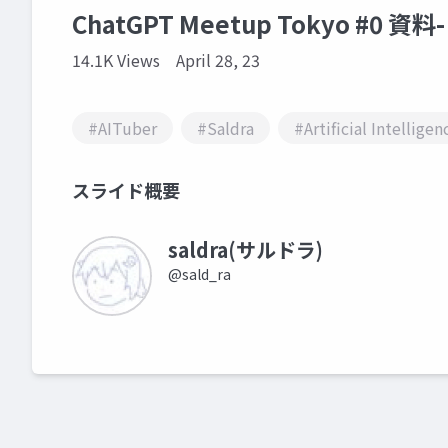
ChatGPT Meetup Tokyo #0 
14.1K Views
April 28, 23
#AITuber
#Saldra
#Artificial Intelligen
スライド概要
saldra(サルドラ)
@sald_ra