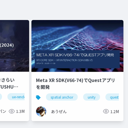
おさらい
Meta XR SDK(V66-74)でQuestアプリ
を開発
ue-rendering
spatial anchor
unity
quest pro
パン
1.3M
あうぜん
1.2M