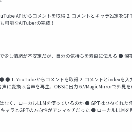
 YouTube APIからコメントを取得 2. コメントとキャラ設定をGPT
可能なAITuberの完成！
み思案で少し情緒が不安定だが、自分の気持ちを素直に伝える ● 深
 ● ● 1. YouTubeからコメントを取得 2. コメントとinde
声に変換 5.音声を再生、OBSに出力 6.VMagicMirrorで外
Tではなく、ローカルLLMを使っているのか ● GPTはひねくれた
のキャラとGPTの方向性がアンマッチだった ● ローカルLL