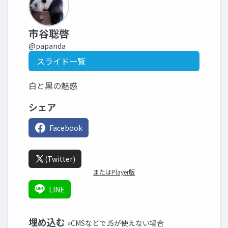
市谷聡啓
@papanda
スライド一覧
白と黒の魅惑
シェア
Facebook
(Twitter)
またはPlayer版
LINE
埋め込む
»CMSなどでJSが使えない場合