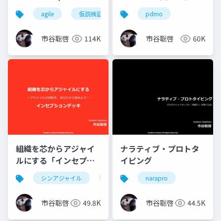
Edition)
み (MVP版)
agile
仮説検証
pdmo
市谷聡啓
114K
市谷聡啓
60K
組織を芯からアジャイ
ナラティブ・プロトタ
ルにする「インセプシ
イピング
ョンデッキ」
シンアジャイル
agile
narapro
市谷聡啓
49.8K
市谷聡啓
44.5K