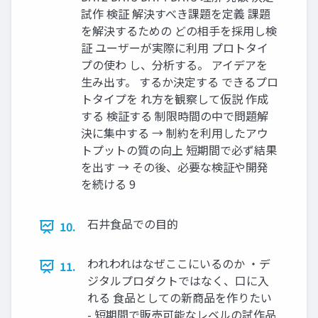
試作 検証 解決すべき課題を定義 課題
を解決するための どの相⼿を採⽤し検
証 ユーザーが実際に利⽤ プロトタイ
プの使わ し、分析する。 アイデアを
⽣み出す。 するか決定する できるプロ
トタイプを れ⽅を観察して仮説 作成
する 検証する 制限時間の中で問題解
決に集中する → 制約を利⽤したアウ
トプットの質の向上 短期間で必ず結果
を出す → その後、必要な検証や開発
を続ける 9
⽯井⾷品での⽬的
10.
われわれはなぜここにいるのか ・デ
11.
ジタルプロダクトではなく、⼝に⼊
れる ⾷品としての新商品を作りたい
- 短期間で販売可能なレベルの試作品