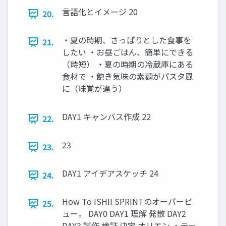
⾔語化とイメージ 20
20.
・夏の時期、さっぱりとした⾷事を
21.
したい ・お昼ごはん、簡単にできる
（時短） ・夏の時期の冷蔵庫にある
⾷材で ・飽き気味の素麺がパスタ⾵
に（味覚が違う）
DAY1 キャンバス作成 22
22.
23
23.
DAY1 アイデアスケッチ 24
24.
How To ISHII SPRINTのオーバービ
25.
ュー。 DAY0 DAY1 理解 発散 DAY2
DAY3 試作 検証 決定 オリエン ・テー