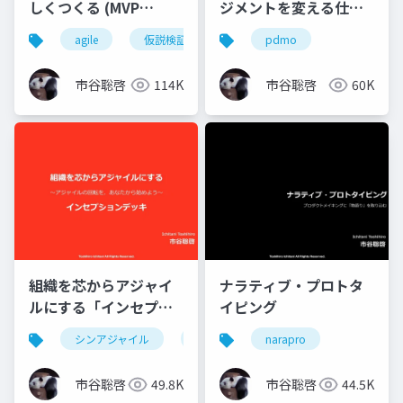
しくつくる (MVP
ジメントを変える仕組
Edition)
み (MVP版)
agile
仮説検証
pdmo
市谷聡啓
114K
市谷聡啓
60K
組織を芯からアジャイ
ナラティブ・プロトタ
ルにする「インセプシ
イピング
ョンデッキ」
シンアジャイル
agile
narapro
市谷聡啓
49.8K
市谷聡啓
44.5K