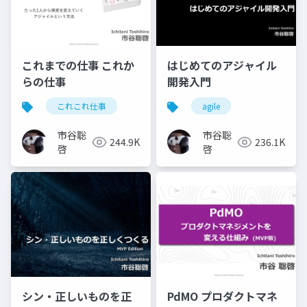
これまでの仕事 これか
はじめてのアジャイル
らの仕事
開発入門
これこれ仕事
agile
市谷聡
市谷聡
244.9K
236.1K
啓
啓
シン・正しいものを正
PdMO プロダクトマネ