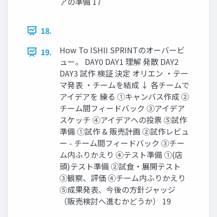
アの準備 17
18.
How To ISHII SPRINTのオーバービ
19.
ュー。 DAY0 DAY1 理解 発散 DAY2
DAY3 試作 検証 決定 オリエン ・テー
マ発表 ・チームを結成 ↓ 各チームで
アイデアを 練る ①キャンバス作成 ②
チーム間フィードバック ③アイデア
スケッチ ④アイデアへの投票 ⑤試作
準備 ①試作 & 販売計画 ②試作レビュ
ー - チーム間フィードバック ③チー
ム内ふりかえり ④テスト準備 ①(店
頭)テスト準備 ②試⾷・展開テスト
③観察、評価 ④チーム内ふりかえり
⑤成果発表、今後の⽅針ジャッジ
（販売検討へ進むかどうか） 19