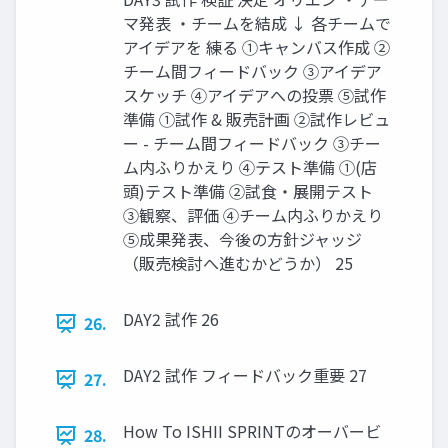
マ発表 ・チームを結成 ↓ 各チームで
アイデアを 練る ①キャンバス作成 ②
チーム間フィードバック ③アイデア
スケッチ ④アイデアへの投票 ⑤試作
準備 ①試作 & 販売計画 ②試作レビュ
ー - チーム間フィードバック ③チー
ム内ふりかえり ④テスト準備 ①(店
頭)テスト準備 ②試⾷・展開テスト
③観察、評価 ④チーム内ふりかえり
⑤成果発表、今後の⽅針ジャッジ
（販売検討へ進むかどうか） 25
DAY2 試作 26
26.
DAY2 試作 フィードバック重要 27
27.
How To ISHII SPRINTのオーバービ
28.