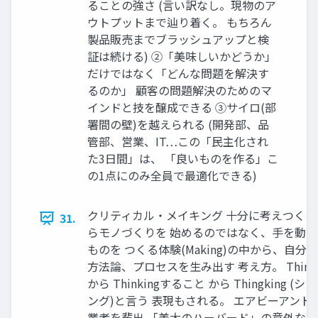
ることの強さ (⾔い訳なし。現物のア
ウトプットまで辿り着く。 もちろん
製品販売までブラッシュアップと検
証は続ける) ②「美味しいかどうか」
だけではなく「どんな問題を解決す
るのか」 顧客の問題解決のためのマ
インドと技を醸成できる ③サイロ(部
署間の壁)を越えられる (開発部、品
管部、営業、IT…この「⺠主化され
た3⽇間」は、 「良いものを作る」こ
の1点にのみ全員で最適化できる)
クリティカル・メイキング ⼗分に考えつくし
31.
らモノづくりを 始めるのではなく、⼿を動
ものを つくる体験(Making)の中から、⾃分 
⽅法論、プロセスを⽣み出す 考え⽅。 Thing
から Thinkingすること から Thingking (シ
ング)と⾔う 表現もされる。 エアビーアンド
業者を輩出 「美⼤のハーバード」の意外な授