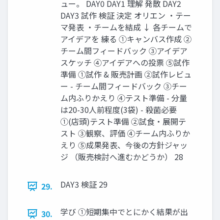
ュー。 DAY0 DAY1 理解 発散 DAY2
DAY3 試作 検証 決定 オリエン ・テー
マ発表 ・チームを結成 ↓ 各チームで
アイデアを 練る ①キャンバス作成 ②
チーム間フィードバック ③アイデア
スケッチ ④アイデアへの投票 ⑤試作
準備 ①試作 & 販売計画 ②試作レビュ
ー - チーム間フィードバック ③チー
ム内ふりかえり ④テスト準備 - 分量
は20-30⼈前程度(3袋) - 殺菌必要
①(店頭)テスト準備 ②試⾷・展開テ
スト ③観察、評価 ④チーム内ふりか
えり ⑤成果発表、今後の⽅針ジャッ
ジ （販売検討へ進むかどうか） 28
DAY3 検証 29
29.
学び ①短期集中でとにかく結果が出
30.