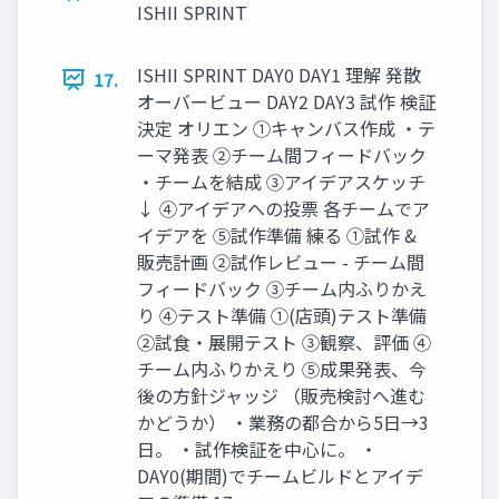
ISHII SPRINT
ISHII SPRINT DAY0 DAY1 理解 発散
17.
オーバービュー DAY2 DAY3 試作 検証
決定 オリエン ①キャンバス作成 ・テ
ーマ発表 ②チーム間フィードバック
・チームを結成 ③アイデアスケッチ
↓ ④アイデアへの投票 各チームでア
イデアを ⑤試作準備 練る ①試作 &
販売計画 ②試作レビュー - チーム間
フィードバック ③チーム内ふりかえ
り ④テスト準備 ①(店頭)テスト準備
②試⾷・展開テスト ③観察、評価 ④
チーム内ふりかえり ⑤成果発表、今
後の⽅針ジャッジ （販売検討へ進む
かどうか） ・業務の都合から5⽇→3
⽇。 ・試作検証を中⼼に。 ・
DAY0(期間)でチームビルドとアイデ