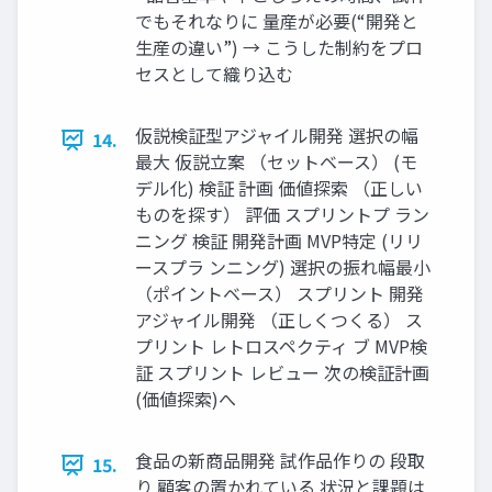
でもそれなりに 量産が必要(“開発と
⽣産の違い”) → こうした制約をプロ
セスとして織り込む
仮説検証型アジャイル開発 選択の幅
14.
最⼤ 仮説⽴案 （セットベース） (モ
デル化) 検証 計画 価値探索 （正しい
ものを探す） 評価 スプリントプ ラン
ニング 検証 開発計画 MVP特定 (リリ
ースプラ ンニング) 選択の振れ幅最⼩
（ポイントベース） スプリント 開発
アジャイル開発 （正しくつくる） ス
プリント レトロスペクティ ブ MVP検
証 スプリント レビュー 次の検証計画
(価値探索)へ
⾷品の新商品開発 試作品作りの 段取
15.
り 顧客の置かれている 状況と課題は