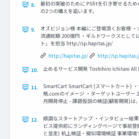
最初の突破のために PSﬁtを引き寄せるた
8.
の2つの構えを追います。
オズビジョン様 本編にご登場頂くお客様 ・ポイントコ
9.
流通総額 200億円 ・ギルドワークスとして
ト」を担当 http://sp.hapitas.jp/
http://hapitas.jp/
http://sp.hapitas.
止めるサービス開発 Toshihiro Ichitani All Ri
10.
SmartCart SmartCart (スマート
11.
格.comのイメージ ・ターゲットユーザー 20
月開発停止 - 課題仮説の検証(顧客開発)
順調なスタートアップ ・インタビュー結果
12.
ビス提供前にランディングページで事前登録
と並走) 机上検証・擬似環境検証 事業環境で