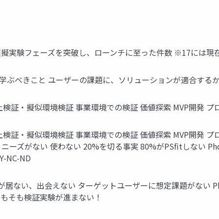
、 模擬実験フェーズを突破し、ローンチに至った件数 ※17には
説検証)で学ぶべきこと ユーザーの課題に、ソリューションが適合するか？ (Pro
証・擬似環境検証 事業環境での検証 価値探索 MVP開発 プロダ
証・擬似環境検証 事業環境での検証 価値探索 MVP開発 プロ
 使わない 20%を切る事実 80%がPSﬁtしない Photo credit: Fe
 BY-NC-ND
出会えない ターゲットユーザーに想定課題がない Photo credit: an
い そもそも検証実験が進まない！