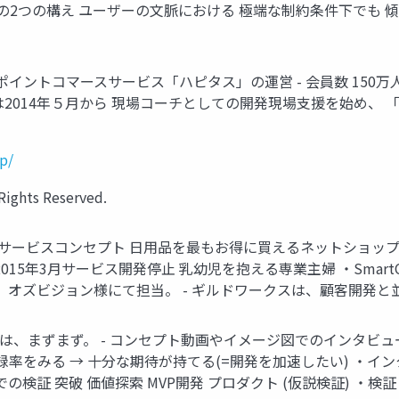
めの2つの構え ユーザーの文脈における 極端な制約条件下でも 
マースサービス「ハピタス」の運営 - 会員数 150万人 - 提携ショップ
は2014年５月から 現場コーチとしての開発現場支援を始め、 「ス
jp/
ghts Reserved.
カート) ・サービスコンセプト 日用品を最もお得に買えるネットショップを
15年3月サービス開発停止 乳幼児を抱える専業主婦 ・SmartCart
は、 オズビジョン様にて担当。 - ギルドワークスは、顧客開発と
は、まずまず。 - コンセプト動画やイメージ図でのインタビュー
率をみる → 十分な期待が持てる(=開発を加速したい) ・イン
の検証 突破 価値探索 MVP開発 プロダクト (仮説検証) ・検証