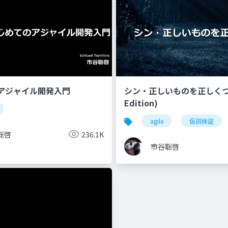
アジャイル開発入門
シン・正しいものを正しくつく
Edition)
agile
仮説検証
聡啓
236.1K
市谷聡啓