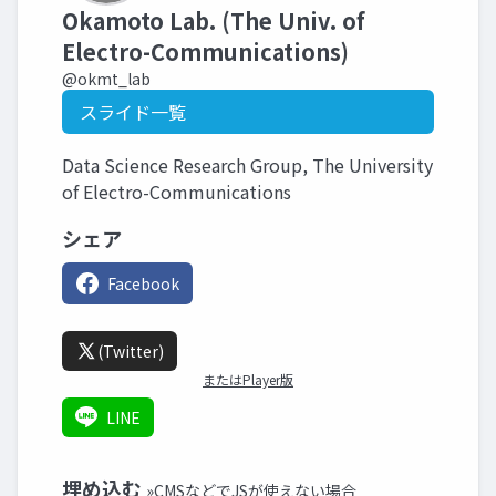
Okamoto Lab. (The Univ. of
Electro-Communications)
@okmt_lab
スライド一覧
Data Science Research Group, The University
of Electro-Communications
シェア
Facebook
(Twitter)
またはPlayer版
LINE
埋め込む
»CMSなどでJSが使えない場合