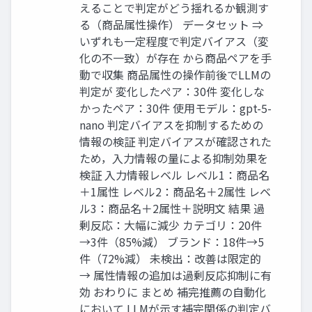
えることで判定がどう揺れるか観測す
る（商品属性操作） データセット ⇒
いずれも一定程度で判定バイアス（変
化の不一致）が存在 から商品ペアを手
動で収集 商品属性の操作前後でLLMの
判定が 変化したぺア：30件 変化しな
かったペア：30件 使用モデル：gpt-5-
nano 判定バイアスを抑制するための
情報の検証 判定バイアスが確認された
ため，入力情報の量による抑制効果を
検証 入力情報レベル レベル1：商品名
＋1属性 レベル2：商品名＋2属性 レベ
ル3：商品名＋2属性＋説明文 結果 過
剰反応：大幅に減少 カテゴリ：20件
→3件（85%減） ブランド：18件→5
件（72%減） 未検出：改善は限定的
→ 属性情報の追加は過剰反応抑制に有
効 おわりに まとめ 補完推薦の⾃動化
において LLMが⽰す補完関係の判定バ