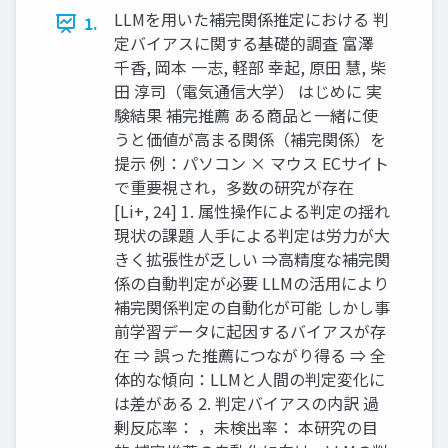
LLMを用いた補完関係推定における 判
1.
定バイアスに関する基礎的調査 富澤
千香, 岡本 一志, 軽部 幸起, 原⽥ 慧, 柴
田 淳司（電気通信大学） はじめに 実
験結果 補完推薦 ある商品と一緒に使
うと価値が高まる関係（補完関係）を
提示 例：パソコン × マウス ECサイト
で重要視され，多数の研究が存在
[Li+, 24] 1. 属性操作による判定の揺れ
現状の課題 人手による判定は労力が大
きく拡張性が乏しい ⇒高精度な補完関
係の自動判定が必要 LLMの活用により
補完関係判定の自動化が可能 しかし事
前学習データに起因するバイアスが存
在 ⇒ 誤った推薦につながり得る ⇒ 全
体的な傾向：LLMと人間の判定変化に
は差がある 2. 判定バイアスの内訳 過
剰反応率： ，未検出率： 本研究の目