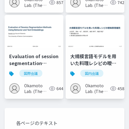
857
742
Lab. (The
Lab. (The
Univ. of
Univ. of
Electro-
Electro-
Communications)
Communications)
Evaluation of session
大規模言語モデルを用
segmentation
いた料理レシピの曖昧
methods using
表現補完
国際会議
国内会議
behavior and text
embeddings
Okamoto
Okamoto
644
458
Lab. (The
Lab. (The
Univ. of
Univ. of
Electro-
Electro-
Communications)
Communications)
各ページのテキスト