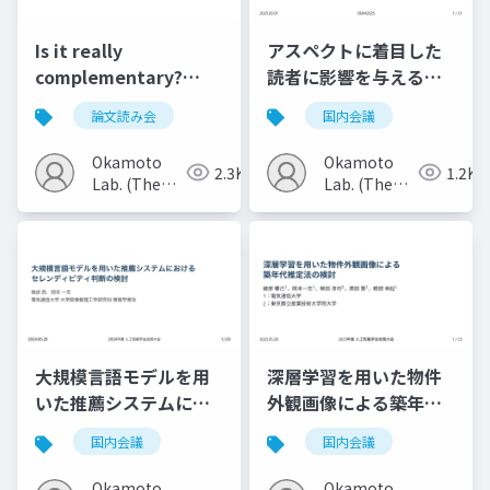
Is it really
アスペクトに着目した
complementary?
読者に影響を与える映
Revisiting behavior-
画レビューの分析
論文読み会
国内会議
based labels for
complementary
Okamoto
Okamoto
2.3K
1.2K
recommendation
Lab. (The
Lab. (The
Univ. of
Univ. of
Electro-
Electro-
Communications)
Communications)
大規模言語モデルを用
深層学習を用いた物件
いた推薦システムにお
外観画像による築年代
けるセレンディピティ
推定法の検討
国内会議
国内会議
判断の検討
Okamoto
Okamoto