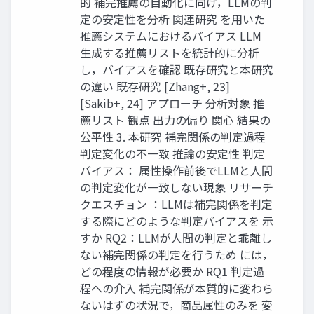
的 補完推薦の自動化に向け，LLMの判
定の安定性を分析 関連研究 を用いた
推薦システムにおけるバイアス LLM
生成する推薦リストを統計的に分析
し，バイアスを確認 既存研究と本研究
の違い 既存研究 [Zhang+, 23]
[Sakib+, 24] アプローチ 分析対象 推
薦リスト 観点 出力の偏り 関心 結果の
公平性 3. 本研究 補完関係の判定過程
判定変化の不一致 推論の安定性 判定
バイアス： 属性操作前後でLLMと人間
の判定変化が一致しない現象 リサーチ
クエスチョン ：LLMは補完関係を判定
する際にどのような判定バイアスを 示
すか RQ2：LLMが⼈間の判定と乖離し
ない補完関係の判定を⾏うため には，
どの程度の情報が必要か RQ1 判定過
程への介入 補完関係が本質的に変わら
ないはずの状況で，商品属性のみを 変