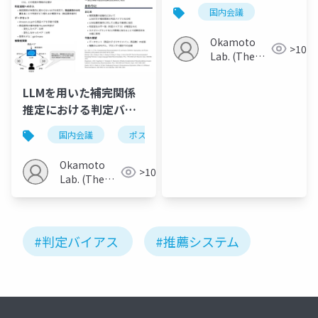
アスに関する基礎的調
国内会議
査
Okamoto
>100
Lab. (The
Univ. of
Electro-
LLMを用いた補完関係
Communications)
推定における判定バイ
アスに関する基礎的調
国内会議
ポスター
査
Okamoto
>100
Lab. (The
Univ. of
Electro-
Communications)
#判定バイアス
#推薦システム