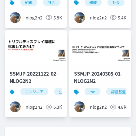
組織
社会
メンタル
組織
メンタルケア
社会
nlog2n2
5.8K
nlog2n2
5.4K
SSMJP-20221122-02-
SSMJP-20240305-01-
NLOG2N2
NLOG2N2
エンジニア
生活
windows
rhel
認証基盤
モニター
nlog2n2
5.3K
nlog2n2
4.8K