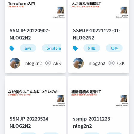
SSMJP-20220907-
SSMJP-20221122-01-
NLOG2N2
NLOG2N2
aws
terraform
iac
組織
社会
nlog2n2
7.6K
nlog2n2
7.3K
SSMJP-20220524-
ssmjp-20211223-
NLOG2N2
nlog2n2