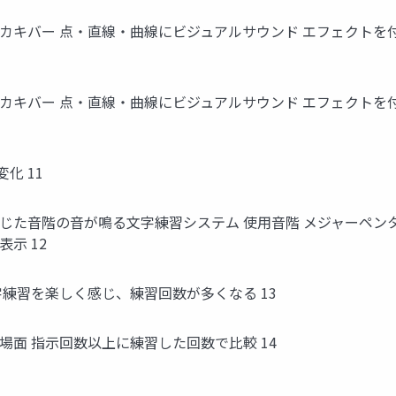
キバー 点・直線・曲線にビジュアルサウンド エフェクトを付与 
バー 点・直線・曲線にビジュアルサウンド エフェクトを付与 ⽂字
化 11
た⾳階の⾳が鳴る⽂字練習システム 使⽤⾳階 メジャーペンタトニ
⽰ 12
字練習を楽しく感じ、練習回数が多くなる 13
場⾯ 指⽰回数以上に練習した回数で⽐較 14