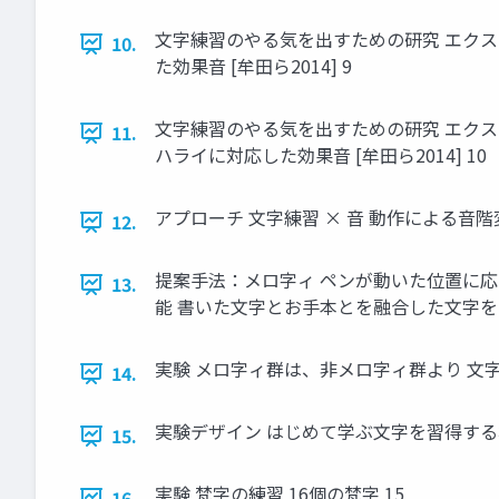
⽂字練習のやる気を出すための研究 エクスカ
10.
た効果⾳ [牟⽥ら2014] 9
⽂字練習のやる気を出すための研究 エクスカキ
11.
ハライに対応した効果⾳ [牟⽥ら2014] 10
アプローチ ⽂字練習 × ⾳ 動作による⾳階変
12.
提案⼿法：メロ字ィ ペンが動いた位置に応じ
13.
能 書いた⽂字とお⼿本とを融合した⽂字を表
実験 メロ字ィ群は、⾮メロ字ィ群より ⽂
14.
実験デザイン はじめて学ぶ⽂字を習得する
15.
実験 梵字の練習 16個の梵字 15
16.