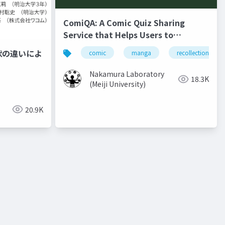
ComiQA: A Comic Quiz Sharing
Service that Helps Users to
Recollect the Content of Previous
状の違いによ
comic
manga
recollection
Volumes
Nakamura Laboratory
18.3K
(Meiji University)
20.9K