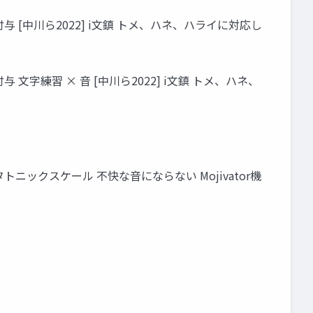
[中川ら2022] i⽂鎮 トメ、ハネ、ハライに対応し
練習 × ⾳ [中川ら2022] i⽂鎮 トメ、ハネ、
ックスケール 不快な⾳にならない Mojivator機