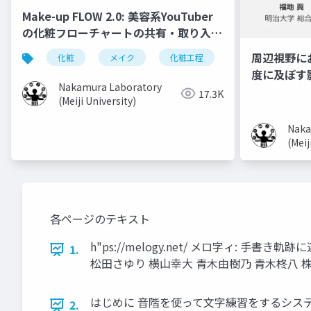
Make-up FLOW 2.0: 美容系YouTuber
の化粧フローチャートの共有・取り入れ
手法
周辺視野に
化粧
メイク
化粧工程
フローチャート
度に及ぼす
Nakamura Laboratory
17.3K
(Meiji University)
Naka
(Meij
各ページのテキスト
h"ps://melogy.net/ メロ字ィ: 
1.
松⽥さゆり 横⼭幸⼤ ⻘⽊由樹乃 ⻘⽊柊⼋ 
はじめに ⾳階を使って⽂字練習をするシステム「メロ字
2.