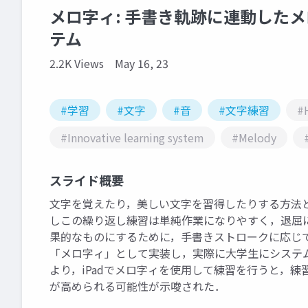
メロ字ィ: 手書き軌跡に連動した
テム
2.2K Views
May 16, 23
#学習
#文字
#音
#文字練習
#H
#Innovative learning system
#Melody
スライド概要
文字を覚えたり，美しい文字を習得したりする方法
しこの繰り返し練習は単純作業になりやすく，退屈
果的なものにするために，手書きストロークに応じて
「メロ字ィ」として実装し，実際に大学生にシステ
より，iPadでメロ字ィを使用して練習を行うと，
が高められる可能性が示唆された．