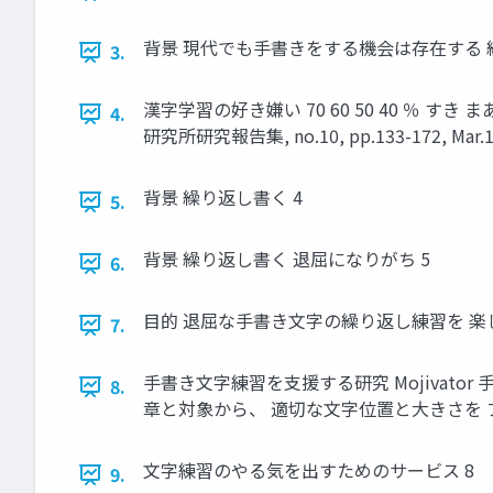
背景 現代でも⼿書きをする機会は存在する 
3.
漢字学習の好き嫌い 70 60 50 40 ％ すき
4.
研究所研究報告集, no.10, pp.133-172, Mar.19
背景 繰り返し書く 4
5.
背景 繰り返し書く 退屈になりがち 5
6.
⽬的 退屈な⼿書き⽂字の繰り返し練習を 楽
7.
⼿書き⽂字練習を⽀援する研究 Mojivato
8.
章と対象から、 適切な⽂字位置と⼤きさを プ
⽂字練習のやる気を出すためのサービス 8
9.