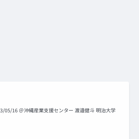
023/05/16 ＠沖縄産業⽀援センター 渡邉健⽃ 明治⼤学