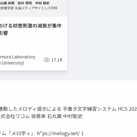
おける妨害刺激の減衰が集中
美容系youtuber
取り入れ
影響
mura Laboratory
17.1K
i University)
⼿書き軌跡に連動したメロディ提⽰による ⼿書き⽂字練習システム HCS 2
株式会社ワコム 掛晃幸 ⽯丸築 中村聡史
ィ」 h"ps://melogy.net/ 1