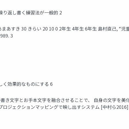
繰り返し書く練習法が⼀般的 2
 まあまあすき 30 きらい 20 10 0 2年⽣ 4年⽣ 6年⽣ 島村直⼰
89. 3
しく効果的なものにする 6
r ⼿書き⽂字とお⼿本⽂字を融合させることで、 ⾃⾝の⽂字を美化
ロジェクションマッピングで映し出すシステム [中村ら2016] 