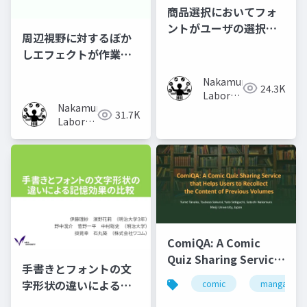
商品選択においてフォ
ントがユーザの選択行
周辺視野に対するぼか
動に及ぼす影響の調査
しエフェクトが作業時
の集中力に及ぼす影響
Nakamura
の調査
24.3K
Laboratory
Nakamura
(Meiji
31.7K
Laboratory
University)
(Meiji
University)
ComiQA: A Comic
Quiz Sharing Service
手書きとフォントの文
that Helps Users to
字形状の違いによる記
comic
manga
Recollect the
憶効果の比較