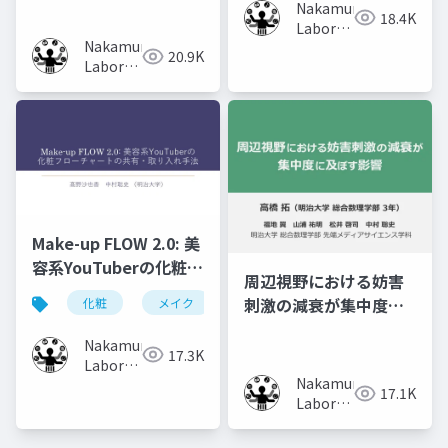
Content of Previous
Nakamura
18.4K
Volumes
Laboratory
Nakamura
(Meiji
20.9K
Laboratory
University)
(Meiji
University)
Make-up FLOW 2.0: 美
容系YouTuberの化粧フ
周辺視野における妨害
ローチャートの共有・
刺激の減衰が集中度に
化粧
メイク
化粧工程
フローチャート
取り入れ手法
及ぼす影響
Nakamura
17.3K
Laboratory
Nakamura
(Meiji
17.1K
Laboratory
University)
(Meiji
University)