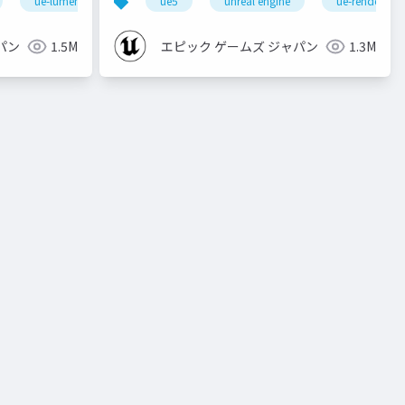
ue-lumen
ue5
unreal engine
ue-rendering
パン
1.5M
エピック ゲームズ ジャパン
1.3M
ue-physics
ue-sequencer
vider
building blocks
transformrecognizeractivestate
ov