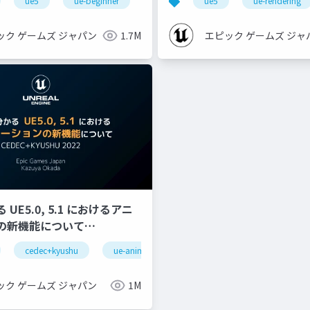
ue5
ue-beginner
ue5
ue-rendering
ック ゲームズ ジャパン
1.7M
エピック ゲームズ ジャ
UE5.0, 5.1 におけるアニ
の新機能について
YUSHU 2022】
cedec+kyushu
ue-animation
ue-optimize
ue-bp
gnizeractivatestate
oculus integration
transformfeaturestatepro
ック ゲームズ ジャパン
1M