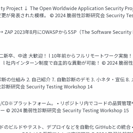
curity Project ↓ The Open Worldwide Application S
更が発表された模様。 © 2024 脆弱性診断研究会 Security Testin
 ※ → ZAP 2023年8月にOWASPからSSP（The Software Secu
⼆新卒、中途 ⼤歓迎！ l 10年前からフルリモートワーク実施
社内インターン制度で⾃主的な異動が可能！ © 2024 脆弱性診断研究会 S
組み 2. ⾃⼰紹介 7. ⾃動診断のデモ 3. ⼩ネタ・宣伝 8. メリット 
断研究会 Security Testing Workshop 14
bが提供するCI/CD※プラットフォーム。 • リポジトリ内でコードの
4 脆弱性診断研究会 Security Testing Workshop 15
• • コードのビルドやテスト、デプロイなどを⾃動化 GitHubとの統合 • 