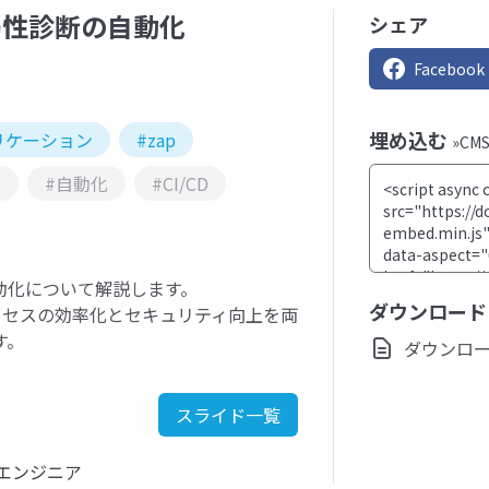
る脆弱性診断の自動化
シェア
Facebook
埋め込む
リケーション
#zap
»C
P
#自動化
#CI/CD
の自動化について解説します。
ダウンロード
プロセスの効率化とセキュリティ向上を両
す。
ダウンロード(
スライド一覧
エンジニア