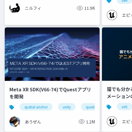
ue4
ニルフィ
11.9K
エピ
猫でも分かる 
Meta XR SDK(V66-74)でQuestアプリ
メーション
を開発
【CEDEC+K
ue5
spatial anchor
unity
quest pro
shapereco
エピ
あうぜん
1.2M