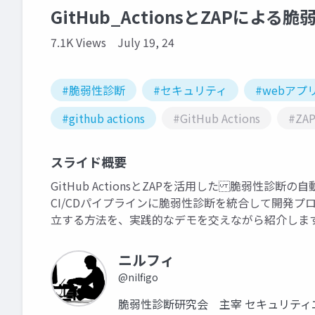
GitHub_ActionsとZAPによ
7.1K Views
July 19, 24
#脆弱性診断
#セキュリティ
#webアプ
#github actions
#GitHub Actions
#ZA
スライド概要
GitHub ActionsとZAPを活用した 脆弱性診断
CI/CDパイプラインに脆弱性診断を統合して開発
立する方法を、実践的なデモを交えながら紹介しま
ニルフィ
@nilfigo
脆弱性診断研究会 主宰 セキュリティ