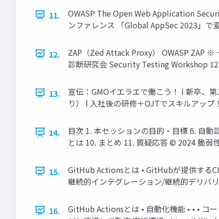
OWASP The Open Web Application Se
11.
ンファレンス 「Global AppSec 2023」で変
ZAP（Zed Attack Proxy） OWASP ZAP
12.
診断研究会 Security Testing Workshop 12
宣伝：GMOイエラエで働こう！ l 新卒、第
13.
り） l ⼊社後の研修＋OJTでスキルアップ！ l 
目次 1. 本セッションの⽬的・⽬標 6. ⾃動診断の仕
14.
とは 10. まとめ 11. 質疑応答 © 2024 脆弱性診
GitHub Actionsとは • GitHu
15.
継続的インテグレーション/継続的デリバリー © 202
GitHub Actionsとは • ⾃動化機能 • 
16.