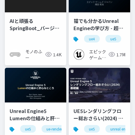
AIと頑張る
猫でも分かるUnreal
SpringBoot_バージョ
Engineの学び方 - 超初
ンアップ
心者向け編 - 2023 v1.0
ue4
ue5
u
モノのふ
エピック
1.4K
1.7M
ー
ゲームズ
ジャパン
Unreal Engine5
UE5レンダリングフロ
Lumenの仕組みと肝心
ー総おさらい(2024) 基
なところ
礎編！
ue5
ue-rendering
ue-lumen
ue5
unreal engine
[CEDEC+KYUSHU