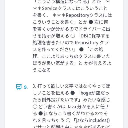
「こういう構造になってる」とか「＊
＊＊Serviceクラスにはこういうこと
を書く、 ＊＊＊Repositoryクラスには
こういうことを書く」とか ● 次に何
を書くかが分かるのでドライバーに出
せる指示が増える ○ 「DBに保存する
処理を書きたいので Repository クラ
スを作ってください」 ● 「この処
理、ここよりあっちのクラスに書いた
ほうが良い気がする」と かが言えるよ
うになる
3. 打って欲しい文字ではなくやってほ
9.
しいことを伝える ● 「hogeが空だっ
たら例外投げたいです」みたいな感じ
○ どう書くかは Java 分かる人に任せ
る ● js ならこう書くがわかるのでそ
れを言っちゃう ○ 「jsならincludes()
でサッと配列の中に＊＊＊があるかど