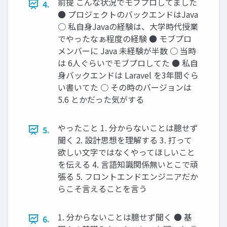
前提 こんな状況でモブプロしてました
4.
● プロジェクトのバックエンドはJava
○ 私自身Javaの経験は、大学時代授業
でやったなぁ程度の経験 ● モブプロ
メンバーに Java 未経験が半数 ○ 当時
は 6人ぐらいでモブプロしてた ● 私自
身バックエンドは Laravel を3年間ぐら
い書いてた ○ その時のバージョンは
5.6 とかだった気がする
やったこと 1. 分からないことは臆せず
5.
聞く 2. 設計思想を理解する 3. 打って
欲しい文字ではなくやってほしいこと
を伝える 4. 言語知識関係無いとこで頑
張る 5. フロントエンドエンジニアだか
らこそ言えることを言う
1. 分からないことは臆せず聞く ● 基
6.