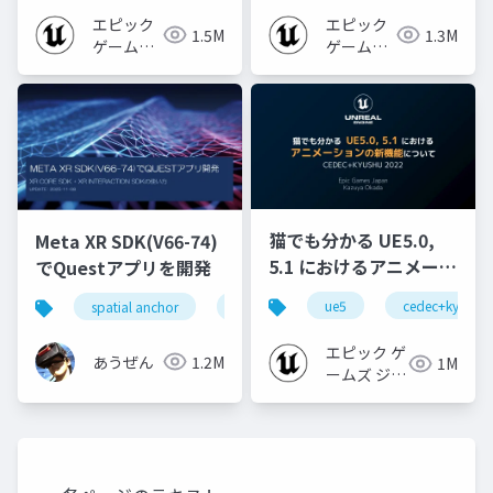
2024]
エピック
エピック
1.5M
1.3M
ゲームズ
ゲームズ
ジャパン
ジャパン
猫でも分かる UE5.0,
Meta XR SDK(V66-74)
5.1 におけるアニメーシ
でQuestアプリを開発
ョンの新機能について
ue5
cedec+kyushu
spatial anchor
unity
quest pro
shapereco
【CEDEC+KYUSHU
2022】
エピック ゲ
あうぜん
1.2M
1M
ームズ ジャ
パン