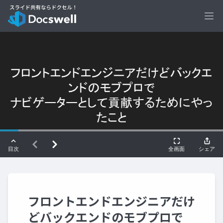
Ope
フロントエンドエンジニアだけ
どバックエンドのモブプロで