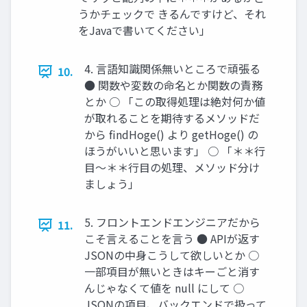
うかチェックで きるんですけど、それ
をJavaで書いてください」
4. 言語知識関係無いところで頑張る
10.
● 関数や変数の命名とか関数の責務
とか ○ 「この取得処理は絶対何か値
が取れることを期待するメソッドだ
から findHoge() より getHoge() の
ほうがいいと思います」 ○ 「＊＊行
目〜＊＊行目の処理、メソッド分け
ましょう」
5. フロントエンドエンジニアだから
11.
こそ言えることを言う ● APIが返す
JSONの中身こうして欲しいとか ○
一部項目が無いときはキーごと消す
んじゃなくて値を null にして ○
JSONの項目、バックエンドで扱って