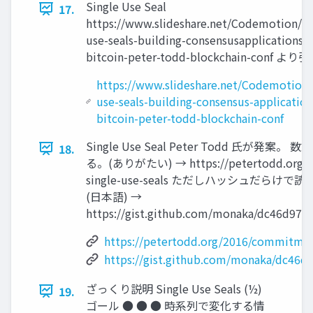
Single Use Seal
17.
https://www.slideshare.net/Codemotion/si
use-seals-building-consensusapplications-
bitcoin-peter-todd-blockchain-conf よ
https://www.slideshare.net/Codemotion/
use-seals-building-consensus-application
bitcoin-peter-todd-blockchain-conf
Single Use Seal Peter Todd 氏が
18.
る。(ありがたい) → https://petertodd.org/2
single-use-seals ただしハッシュだら
(日本語) →
https://gist.github.com/monaka/dc46d97
https://petertodd.org/2016/commitment
https://gist.github.com/monaka/dc46
ざっくり説明 Single Use Seals (½)
19.
ゴール ● ● ● 時系列で変化する情