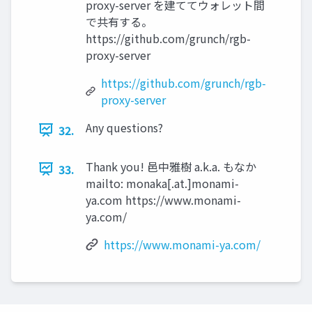
proxy-server を建ててウォレット間
で共有する。
https://github.com/grunch/rgb-
proxy-server
https://github.com/grunch/rgb-
proxy-server
Any questions?
32.
Thank you! 邑中雅樹 a.k.a. もなか
33.
mailto: monaka[.at.]monami-
ya.com https://www.monami-
ya.com/
https://www.monami-ya.com/