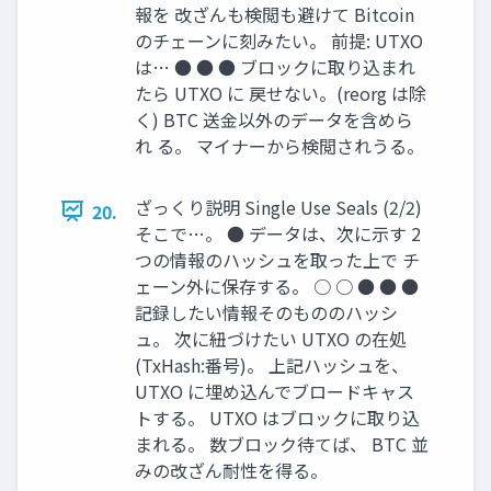
報を 改ざんも検閲も避けて Bitcoin
のチェーンに刻みたい。 前提: UTXO
は… ● ● ● ブロックに取り込まれ
たら UTXO に 戻せない。(reorg は除
く) BTC 送金以外のデータを含めら
れ る。 マイナーから検閲されうる。
ざっくり説明 Single Use Seals (2/2)
20.
そこで…。 ● データは、次に示す 2
つの情報のハッシュを取った上で チ
ェーン外に保存する。 ○ ○ ● ● ●
記録したい情報そのもののハッシ
ュ。 次に紐づけたい UTXO の在処
(TxHash:番号)。 上記ハッシュを、
UTXO に埋め込んでブロードキャス
トする。 UTXO はブロックに取り込
まれる。 数ブロック待てば、 BTC 並
みの改ざん耐性を得る。