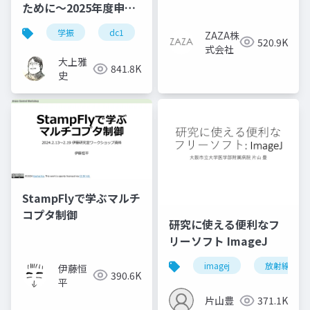
ために～2025年度申請
版
学振
dc1
dc2
jsps
pd
ZAZA株
520.9K
式会社
大上雅
841.8K
史
StampFlyで学ぶマルチ
コプタ制御
研究に使える便利なフ
リーソフト ImageJ
imagej
放射線技師
伊藤恒
390.6K
平
片山豊
371.1K