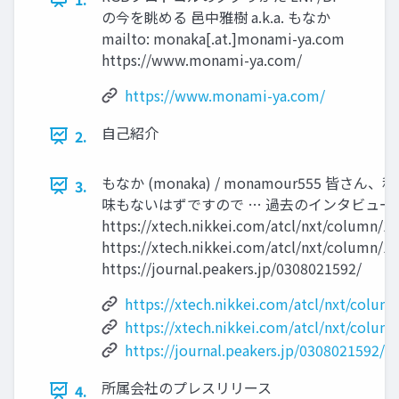
の今を眺める 邑中雅樹 a.k.a. もなか
mailto: monaka[.at.]monami-ya.com
https://www.monami-ya.com/
https://www.monami-ya.com/
自己紹介
2.
もなか (monaka) / monamour555 皆
3.
味もないはずですので … 過去のインタビュー
https://xtech.nikkei.com/atcl/nxt/column/
https://xtech.nikkei.com/atcl/nxt/column/
https://journal.peakers.jp/0308021592/
https://xtech.nikkei.com/atcl/nxt/colu
https://xtech.nikkei.com/atcl/nxt/colu
https://journal.peakers.jp/0308021592/
所属会社のプレスリリース
4.