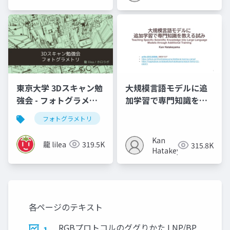
東京大学 3Dスキャン勉
大規模言語モデルに追
強会 - フォトグラメト
加学習で専門知識を教
リ」
える試み (2023,
フォトグラメトリ
vr
3dデジタルアーカイブ
arXiv:2312.03360)
Kan
龍 lilea
319.5K
315.8K
Hatakeyama
各ページのテキスト
RGBプロトコルのググりかた LNP/BP
1.