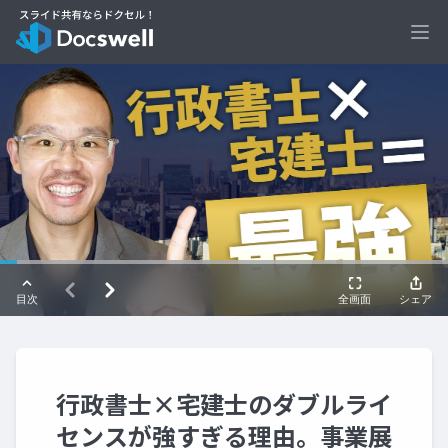
Ope
行政書士×宅建士のダブルライ
センスが強すぎる理由。事業展