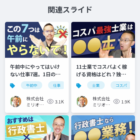
関連スライド
午前中にやってはいけ
11士業でコスパよく稼
ない仕事7選。1日のモ
げる資格はどれ？独立
デルスケジュールも公
開業に向いているのは
午前中
仕事
スケジュール
士業
コスパ
開
コレ
株式会社
株式会社
3.1K
1.9K
ミリオン
ミリオン
バリュー
バリュー