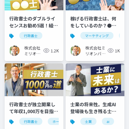
行政書士のダブルライ
稼げる行政書士は、何
センスお勧め5選！組み
をしているのか？●●
合わせるなら、この資
業務がお勧めの理由
行政書士
マーケティング
行
格
株式会社
株式会社ミ
1.2K
1K
ミリオン
リオンバリ
バリュー
ュー
行政書士が独立開業し
士業の将来性。生成AI
て年収1,000万を目指す
登場後も生き残る士業
ホームページ集客3ステ
に必須の「３つの力」
行政書士
ホームページ
士業
独立開業
ai
ップ