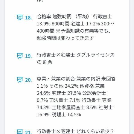
合格率 勉強時間 （平均） 行政書士
18.
13.9% 800時間 宅建士 17.2% 300～
400時間 ※予備知識の有無等でも、
勉強時間は変わってきます
行政書士×宅建士 ダブルライセンス
19.
の 割合
専業・兼業の割合 兼業の内訳 未回答
20.
1.1% その他 24.2% 他資格 兼業
24.6% 宅建士 27.5% 公認会計士
0.7% 司法書士 7.1% 行政書士 専業
74.3% 土地家屋調査士 8.6% 社労士
16.9% 税理士 14.5%
行政書士×宅建士 どれくらい希少？
21.