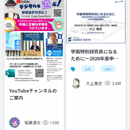
学振特別研究員になる
ために～2026年度申請
版
pd
jsps
学
大上雅史
3.8M
YouTubeチャンネルの
ご案内
稲葉通太
>100