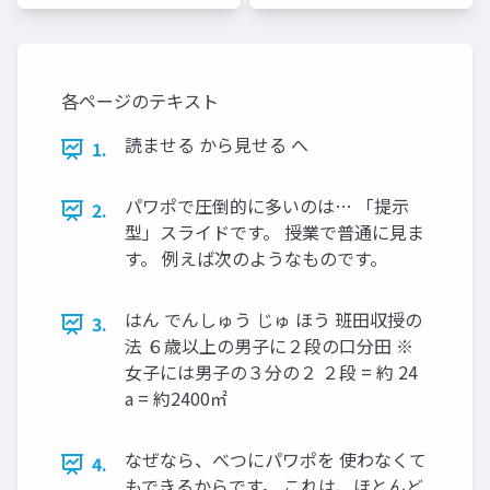
各ページのテキスト
読ませる から見せる へ
1.
パワポで圧倒的に多いのは… 「提示
2.
型」スライドです。 授業で普通に見ま
す。 例えば次のようなものです。
はん でんしゅう じゅ ほう 班田収授の
3.
法 ６歳以上の男子に２段の口分田 ※
女子には男子の３分の２ ２段 = 約 24
a = 約2400㎡
なぜなら、べつにパワポを 使わなくて
4.
もできるからです。 これは、ほとんど