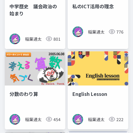
中学歴史 議会政治の
私のICT活用の理念
始まり
稲葉通太
776
稲葉通太
801
分数のわり算
English Lesson
稲葉通太
454
稲葉通太
222